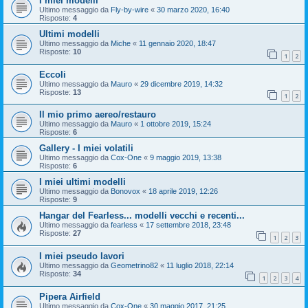
I miei modelli
Ultimo messaggio da
Fly-by-wire
«
30 marzo 2020, 16:40
Risposte:
4
Ultimi modelli
Ultimo messaggio da
Miche
«
11 gennaio 2020, 18:47
Risposte:
10
1
2
Eccoli
Ultimo messaggio da
Mauro
«
29 dicembre 2019, 14:32
Risposte:
13
1
2
Il mio primo aereo/restauro
Ultimo messaggio da
Mauro
«
1 ottobre 2019, 15:24
Risposte:
6
Gallery - I miei volatili
Ultimo messaggio da
Cox-One
«
9 maggio 2019, 13:38
Risposte:
6
I miei ultimi modelli
Ultimo messaggio da
Bonovox
«
18 aprile 2019, 12:26
Risposte:
9
Hangar del Fearless... modelli vecchi e recenti...
Ultimo messaggio da
fearless
«
17 settembre 2018, 23:48
Risposte:
27
1
2
3
I miei pseudo lavori
Ultimo messaggio da
Geometrino82
«
11 luglio 2018, 22:14
Risposte:
34
1
2
3
4
Pipera Airfield
Ultimo messaggio da
Cox-One
«
30 maggio 2017, 21:25