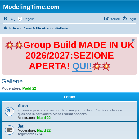
ModelingTime.com
FAQ
Regole
Iscriviti
Login
Indice
Aerei & Elicotteri
Gallerie
Group Build MADE IN UK
2026/2027:SEZIONE
APERTA!
QUI!
Gallerie
Moderatore:
Madd 22
Forum
Aiuto
se vuoi sapere come inserire le immagini, cambiare l'avatar o chiedere
qualcosa in particolare, visita il forum apposito.
Moderatore:
Madd 22
Jet
Moderatore:
Madd 22
Argomenti:
1234