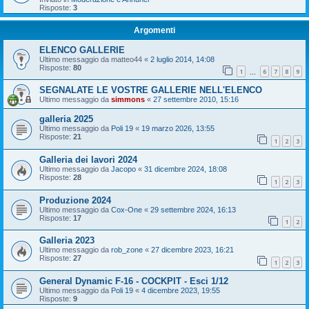
Risposte:
3
Argomenti
ELENCO GALLERIE
Ultimo messaggio da
matteo44
«
2 luglio 2014, 14:08
Risposte:
80
1
6
7
8
9
…
SEGNALATE LE VOSTRE GALLERIE NELL'ELENCO
Ultimo messaggio da
simmons
«
27 settembre 2010, 15:16
galleria 2025
Ultimo messaggio da
Poli 19
«
19 marzo 2026, 13:55
Risposte:
21
1
2
3
Galleria dei lavori 2024
Ultimo messaggio da
Jacopo
«
31 dicembre 2024, 18:08
Risposte:
28
1
2
3
Produzione 2024
Ultimo messaggio da
Cox-One
«
29 settembre 2024, 16:13
Risposte:
17
1
2
Galleria 2023
Ultimo messaggio da
rob_zone
«
27 dicembre 2023, 16:21
Risposte:
27
1
2
3
General Dynamic F-16 - COCKPIT - Esci 1/12
Ultimo messaggio da
Poli 19
«
4 dicembre 2023, 19:55
Risposte:
9