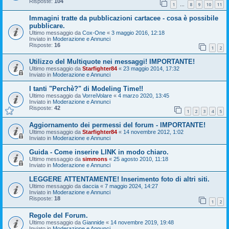
Risposte:
104
1
8
9
10
11
…
Immagini tratte da pubblicazioni cartacee - cosa è possibile
pubblicare.
Ultimo messaggio da
Cox-One
«
3 maggio 2016, 12:18
Inviato in
Moderazione e Annunci
Risposte:
16
1
2
Utilizzo del Multiquote nei messaggi! IMPORTANTE!
Ultimo messaggio da
Starfighter84
«
23 maggio 2014, 17:32
Inviato in
Moderazione e Annunci
I tanti "Perchè?" di Modeling Time!!
Ultimo messaggio da
VorreiVolare
«
4 marzo 2020, 13:45
Inviato in
Moderazione e Annunci
Risposte:
42
1
2
3
4
5
Aggiornamento dei permessi del forum - IMPORTANTE!
Ultimo messaggio da
Starfighter84
«
14 novembre 2012, 1:02
Inviato in
Moderazione e Annunci
Guida - Come inserire LINK in modo chiaro.
Ultimo messaggio da
simmons
«
25 agosto 2010, 11:18
Inviato in
Moderazione e Annunci
LEGGERE ATTENTAMENTE! Inserimento foto di altri siti.
Ultimo messaggio da
daccia
«
7 maggio 2024, 14:27
Inviato in
Moderazione e Annunci
Risposte:
18
1
2
Regole del Forum.
Ultimo messaggio da
Giannide
«
14 novembre 2019, 19:48
Inviato in
Moderazione e Annunci