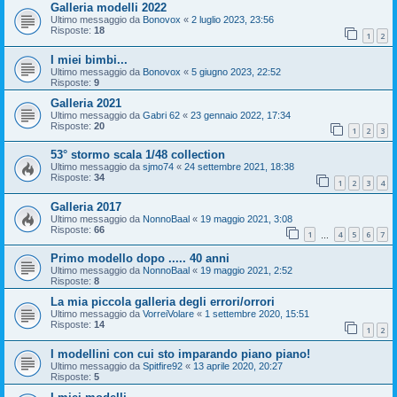
Galleria modelli 2022
Ultimo messaggio da
Bonovox
«
2 luglio 2023, 23:56
Risposte:
18
1
2
I miei bimbi...
Ultimo messaggio da
Bonovox
«
5 giugno 2023, 22:52
Risposte:
9
Galleria 2021
Ultimo messaggio da
Gabri 62
«
23 gennaio 2022, 17:34
Risposte:
20
1
2
3
53° stormo scala 1/48 collection
Ultimo messaggio da
sjmo74
«
24 settembre 2021, 18:38
Risposte:
34
1
2
3
4
Galleria 2017
Ultimo messaggio da
NonnoBaal
«
19 maggio 2021, 3:08
Risposte:
66
1
4
5
6
7
…
Primo modello dopo ..... 40 anni
Ultimo messaggio da
NonnoBaal
«
19 maggio 2021, 2:52
Risposte:
8
La mia piccola galleria degli errori/orrori
Ultimo messaggio da
VorreiVolare
«
1 settembre 2020, 15:51
Risposte:
14
1
2
I modellini con cui sto imparando piano piano!
Ultimo messaggio da
Spitfire92
«
13 aprile 2020, 20:27
Risposte:
5