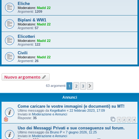
Eliche
Moderatore:
Madd 22
Argomenti:
1209
Biplani & WW1
Moderatore:
Madd 22
Argomenti:
57
Elicotteri
Moderatore:
Madd 22
Argomenti:
122
Civili
Moderatore:
Madd 22
Argomenti:
26
Nuovo argomento
1
2
3
Prossimo
63 argomenti
Annunci
Come caricare le vostre immagini (e documenti) su MT!
Ultimo messaggio da
Kegelbahn
«
22 febbraio 2023, 17:09
Inviato in
Moderazione e Annunci
Risposte:
35
1
2
3
4
Uso dei Messaggi Privati e sue conseguenze sul forum.
Ultimo messaggio da
Bruno P
«
7 giugno 2026, 11:25
Inviato in
Moderazione e Annunci