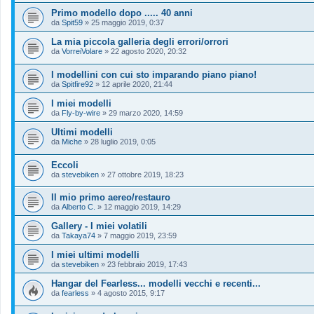
Primo modello dopo ..... 40 anni
da
Spit59
»
25 maggio 2019, 0:37
La mia piccola galleria degli errori/orrori
da
VorreiVolare
»
22 agosto 2020, 20:32
I modellini con cui sto imparando piano piano!
da
Spitfire92
»
12 aprile 2020, 21:44
I miei modelli
da
Fly-by-wire
»
29 marzo 2020, 14:59
Ultimi modelli
da
Miche
»
28 luglio 2019, 0:05
Eccoli
da
stevebiken
»
27 ottobre 2019, 18:23
Il mio primo aereo/restauro
da
Alberto C.
»
12 maggio 2019, 14:29
Gallery - I miei volatili
da
Takaya74
»
7 maggio 2019, 23:59
I miei ultimi modelli
da
stevebiken
»
23 febbraio 2019, 17:43
Hangar del Fearless... modelli vecchi e recenti...
da
fearless
»
4 agosto 2015, 9:17