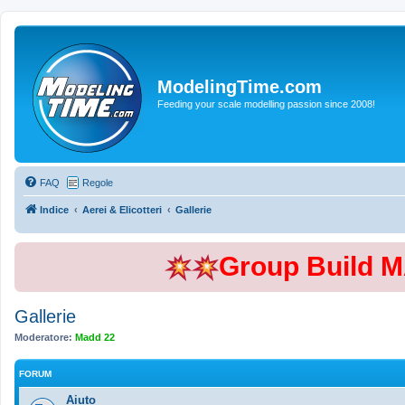
ModelingTime.com
Feeding your scale modelling passion since 2008!
FAQ
Regole
Indice
Aerei & Elicotteri
Gallerie
Group Build 
Gallerie
Moderatore:
Madd 22
FORUM
Aiuto