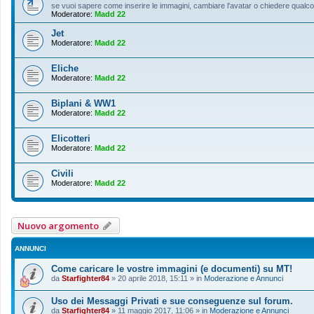
se vuoi sapere come inserire le immagini, cambiare l'avatar o chiedere qualcosa
Moderatore:
Madd 22
Jet
Moderatore:
Madd 22
Eliche
Moderatore:
Madd 22
Biplani & WW1
Moderatore:
Madd 22
Elicotteri
Moderatore:
Madd 22
Civili
Moderatore:
Madd 22
Nuovo argomento
ANNUNCI
Come caricare le vostre immagini (e documenti) su MT!
da
Starfighter84
»
20 aprile 2018, 15:11
» in
Moderazione e Annunci
Uso dei Messaggi Privati e sue conseguenze sul forum.
da
Starfighter84
»
11 maggio 2017, 11:06
» in
Moderazione e Annunci