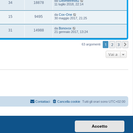
da
Geometrino82
34
18878
11 luglio 2018, 22:14
da
Cox-One
15
9495
30 maggio 2017, 21:25
da
Bonovox
31
14988
21 gennaio 2017, 13:24
1
2
3
P
63 argomenti
Vai a
Contattaci
Cancella cookie
Tutti gli orari sono
UTC+02:00
Accetto