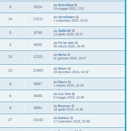
da
NonnoBaal
8
8324
19 maggio 2021, 2:52
da
VorreiVolare
14
13211
1 settembre 2020, 15:51
da
Spitfire92
5
8760
13 aprile 2020, 20:27
da
Fly-by-wire
4
8050
30 marzo 2020, 16:40
da
Miche
10
12321
11 gennaio 2020, 18:47
da
Mauro
13
13462
29 dicembre 2019, 14:32
da
Mauro
6
8687
1 ottobre 2019, 15:24
da
Cox-One
6
8400
9 maggio 2019, 13:38
da
Bonovox
9
8964
18 aprile 2019, 12:26
da
fearless
27
16343
17 settembre 2018, 23:48