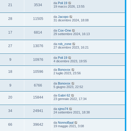
da
Poli 19
21
3534
19 marzo 2026, 13:55
da
Jacopo
28
11505
31 dicembre 2024, 18:08
da
Cox-One
17
6814
29 settembre 2024, 16:13
da
rob_zone
27
13076
27 dicembre 2023, 16:21
da
Poli 19
9
10976
4 dicembre 2023, 19:55
da
Bonovox
18
10596
2 luglio 2023, 23:56
da
Bonovox
9
6766
5 giugno 2023, 22:52
da
Gabri 62
20
15844
23 gennaio 2022, 17:34
da
sjmo74
34
24941
24 settembre 2021, 18:38
da
NonnoBaal
66
39642
19 maggio 2021, 3:08