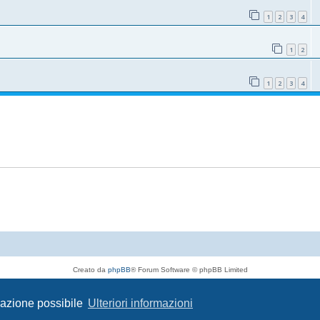
1
2
3
4
1
2
1
2
3
4
Creato da
phpBB
® Forum Software © phpBB Limited
Traduzione Italiana
phpBB-Italia.it
Privacy
|
Condizioni
igazione possibile
Ulteriori informazioni