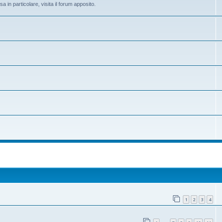
 in particolare, visita il forum apposito.
1
2
3
4