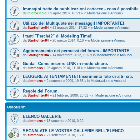
Immagini tratte da pubblicazioni cartacee - cosa è possibile
da
microciccio
»
9 aprile 2016, 18:53
» in
Moderazione e Annunci
Utilizzo del Multiquote nei messaggi! IMPORTANTE!
da
Starfighter84
»
23 maggio 2014, 17:32
» in
Moderazione e Annunci
I tanti "Perchè?" di Modeling Time!!
da
Starfighter84
»
28 marzo 2014, 0:18
» in
Moderazione e Annunci
Aggiornamento dei permessi del forum - IMPORTANTE!
da
Starfighter84
»
14 novembre 2012, 1:02
» in
Moderazione e Annunci
Guida - Come inserire LINK in modo chiaro.
da
simmons
»
25 agosto 2010, 11:18
» in
Moderazione e Annunci
LEGGERE ATTENTAMENTE! Inserimento foto di altri siti.
da
simmons
»
2 settembre 2009, 19:35
» in
Moderazione e Annunci
Regole del Forum.
da
Starfighter84
»
21 febbraio 2008, 23:31
» in
Moderazione e Annunci
ARGOMENTI
ELENCO GALLERIE
da
simmons
»
13 settembre 2010, 0:22
SEGNALATE LE VOSTRE GALLERIE NELL'ELENCO
da
simmons
»
27 settembre 2010, 15:16