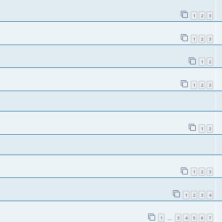
1
2
3
1
2
3
1
2
1
2
3
1
2
1
2
3
1
2
3
4
1
3
4
5
6
7
…