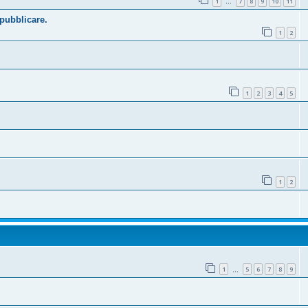
1
7
8
9
10
11
…
 pubblicare.
1
2
1
2
3
4
5
1
2
1
5
6
7
8
9
…