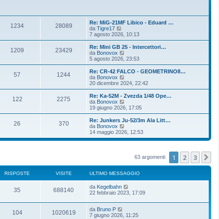
Re: MiG-21MF Libico - Eduard …
1234
28089
V
da
Tigre17
e
7 agosto 2026, 10:13
d
i
Re: Mini GB 25 - Intercettori…
1209
23429
u
V
da
Bonovox
l
e
5 agosto 2026, 23:53
t
d
i
i
Re: CR-42 FALCO - GEOMETRINO8…
57
1244
m
u
V
da
Bonovox
o
l
e
20 dicembre 2024, 22:42
m
t
d
e
i
i
Re: Ka-52M - Zvezda 1/48 Ope…
s
122
2275
m
u
V
da
Bonovox
s
o
l
e
19 giugno 2026, 17:05
a
m
t
d
g
e
i
i
Re: Junkers Ju-52/3m Ala Litt…
g
s
26
370
m
u
V
da
Bonovox
i
s
o
l
e
14 maggio 2026, 12:53
o
a
m
t
d
g
e
i
i
g
s
m
u
i
s
o
l
1
2
3
P
63 argomenti
o
a
m
t
g
e
i
g
s
m
RISPOSTE
VISITE
ULTIMO MESSAGGIO
i
s
o
o
a
m
da
Kegelbahn
g
35
688140
e
22 febbraio 2023, 17:09
g
s
i
s
o
a
da
Bruno P
104
1020619
g
7 giugno 2026, 11:25