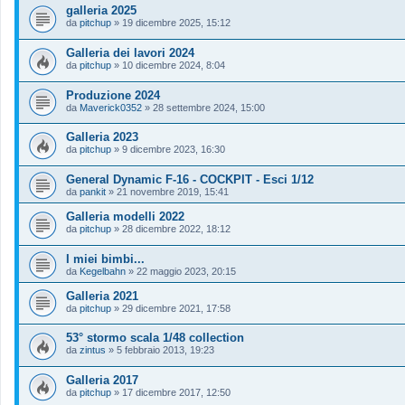
galleria 2025
da
pitchup
»
19 dicembre 2025, 15:12
Galleria dei lavori 2024
da
pitchup
»
10 dicembre 2024, 8:04
Produzione 2024
da
Maverick0352
»
28 settembre 2024, 15:00
Galleria 2023
da
pitchup
»
9 dicembre 2023, 16:30
General Dynamic F-16 - COCKPIT - Esci 1/12
da
pankit
»
21 novembre 2019, 15:41
Galleria modelli 2022
da
pitchup
»
28 dicembre 2022, 18:12
I miei bimbi...
da
Kegelbahn
»
22 maggio 2023, 20:15
Galleria 2021
da
pitchup
»
29 dicembre 2021, 17:58
53° stormo scala 1/48 collection
da
zintus
»
5 febbraio 2013, 19:23
Galleria 2017
da
pitchup
»
17 dicembre 2017, 12:50