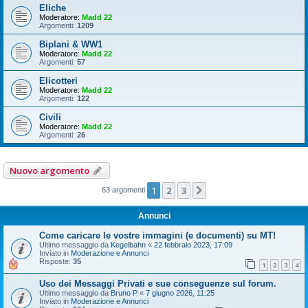
Eliche
Moderatore:
Madd 22
Argomenti:
1209
Biplani & WW1
Moderatore:
Madd 22
Argomenti:
57
Elicotteri
Moderatore:
Madd 22
Argomenti:
122
Civili
Moderatore:
Madd 22
Argomenti:
26
Nuovo argomento
1
2
3
Prossimo
63 argomenti
Annunci
Come caricare le vostre immagini (e documenti) su MT!
Ultimo messaggio da
Kegelbahn
«
22 febbraio 2023, 17:09
Inviato in
Moderazione e Annunci
Risposte:
35
1
2
3
4
Uso dei Messaggi Privati e sue conseguenze sul forum.
Ultimo messaggio da
Bruno P
«
7 giugno 2026, 11:25
Inviato in
Moderazione e Annunci