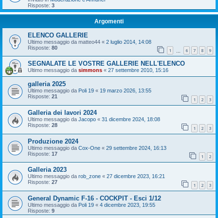
Risposte:
3
Argomenti
ELENCO GALLERIE
Ultimo messaggio da
matteo44
«
2 luglio 2014, 14:08
Risposte:
80
1
6
7
8
9
…
SEGNALATE LE VOSTRE GALLERIE NELL'ELENCO
Ultimo messaggio da
simmons
«
27 settembre 2010, 15:16
galleria 2025
Ultimo messaggio da
Poli 19
«
19 marzo 2026, 13:55
Risposte:
21
1
2
3
Galleria dei lavori 2024
Ultimo messaggio da
Jacopo
«
31 dicembre 2024, 18:08
Risposte:
28
1
2
3
Produzione 2024
Ultimo messaggio da
Cox-One
«
29 settembre 2024, 16:13
Risposte:
17
1
2
Galleria 2023
Ultimo messaggio da
rob_zone
«
27 dicembre 2023, 16:21
Risposte:
27
1
2
3
General Dynamic F-16 - COCKPIT - Esci 1/12
Ultimo messaggio da
Poli 19
«
4 dicembre 2023, 19:55
Risposte:
9