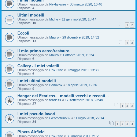
I miei modelli
Ultimo messaggio da
Fly-by-wire
«
30 marzo 2020, 16:40
Risposte:
4
Ultimi modelli
Ultimo messaggio da
Miche
«
11 gennaio 2020, 18:47
Risposte:
10
1
2
Eccoli
Ultimo messaggio da
Mauro
«
29 dicembre 2019, 14:32
Risposte:
13
1
2
Il mio primo aereo/restauro
Ultimo messaggio da
Mauro
«
1 ottobre 2019, 15:24
Risposte:
6
Gallery - I miei volatili
Ultimo messaggio da
Cox-One
«
9 maggio 2019, 13:38
Risposte:
6
I miei ultimi modelli
Ultimo messaggio da
Bonovox
«
18 aprile 2019, 12:26
Risposte:
9
Hangar del Fearless... modelli vecchi e recenti...
Ultimo messaggio da
fearless
«
17 settembre 2018, 23:48
Risposte:
27
1
2
3
I miei pseudo lavori
Ultimo messaggio da
Geometrino82
«
11 luglio 2018, 22:14
Risposte:
34
1
2
3
4
Pipera Airfield
Ultimo messaggio da
Cox-One
«
30 maggio 2017, 21:25