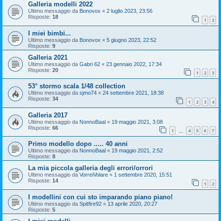
Galleria modelli 2022
Ultimo messaggio da
Bonovox
«
2 luglio 2023, 23:56
Risposte:
18
1
2
I miei bimbi...
Ultimo messaggio da
Bonovox
«
5 giugno 2023, 22:52
Risposte:
9
Galleria 2021
Ultimo messaggio da
Gabri 62
«
23 gennaio 2022, 17:34
Risposte:
20
1
2
3
53° stormo scala 1/48 collection
Ultimo messaggio da
sjmo74
«
24 settembre 2021, 18:38
Risposte:
34
1
2
3
4
Galleria 2017
Ultimo messaggio da
NonnoBaal
«
19 maggio 2021, 3:08
Risposte:
66
1
4
5
6
7
…
Primo modello dopo ..... 40 anni
Ultimo messaggio da
NonnoBaal
«
19 maggio 2021, 2:52
Risposte:
8
La mia piccola galleria degli errori/orrori
Ultimo messaggio da
VorreiVolare
«
1 settembre 2020, 15:51
Risposte:
14
1
2
I modellini con cui sto imparando piano piano!
Ultimo messaggio da
Spitfire92
«
13 aprile 2020, 20:27
Risposte:
5