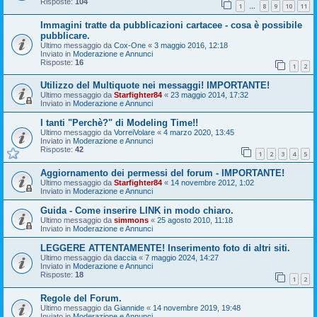
Risposte:
104
1
8
9
10
11
…
Immagini tratte da pubblicazioni cartacee - cosa è possibile
pubblicare.
Ultimo messaggio da
Cox-One
«
3 maggio 2016, 12:18
Inviato in
Moderazione e Annunci
Risposte:
16
1
2
Utilizzo del Multiquote nei messaggi! IMPORTANTE!
Ultimo messaggio da
Starfighter84
«
23 maggio 2014, 17:32
Inviato in
Moderazione e Annunci
I tanti "Perchè?" di Modeling Time!!
Ultimo messaggio da
VorreiVolare
«
4 marzo 2020, 13:45
Inviato in
Moderazione e Annunci
Risposte:
42
1
2
3
4
5
Aggiornamento dei permessi del forum - IMPORTANTE!
Ultimo messaggio da
Starfighter84
«
14 novembre 2012, 1:02
Inviato in
Moderazione e Annunci
Guida - Come inserire LINK in modo chiaro.
Ultimo messaggio da
simmons
«
25 agosto 2010, 11:18
Inviato in
Moderazione e Annunci
LEGGERE ATTENTAMENTE! Inserimento foto di altri siti.
Ultimo messaggio da
daccia
«
7 maggio 2024, 14:27
Inviato in
Moderazione e Annunci
Risposte:
18
1
2
Regole del Forum.
Ultimo messaggio da
Giannide
«
14 novembre 2019, 19:48
Inviato in
Moderazione e Annunci