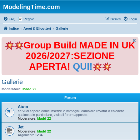
ModelingTime.com
FAQ
Regole
Iscriviti
Login
Indice
Aerei & Elicotteri
Gallerie
Group Build MADE IN UK
2026/2027:SEZIONE
APERTA!
QUI!
Gallerie
Moderatore:
Madd 22
Forum
Aiuto
se vuoi sapere come inserire le immagini, cambiare l'avatar o chiedere
qualcosa in particolare, visita il forum apposito.
Moderatore:
Madd 22
Jet
Moderatore:
Madd 22
Argomenti:
1234