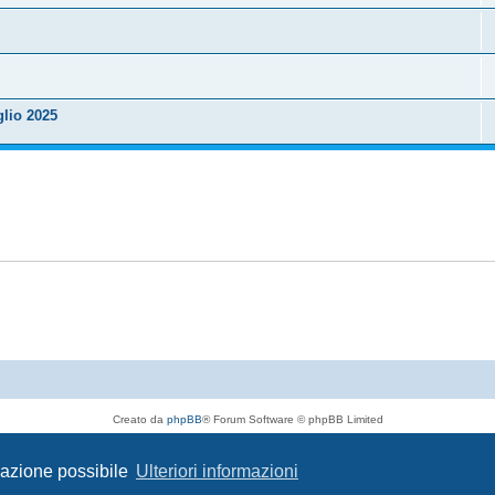
glio 2025
Creato da
phpBB
® Forum Software © phpBB Limited
Traduzione Italiana
phpBB-Italia.it
Privacy
|
Condizioni
igazione possibile
Ulteriori informazioni