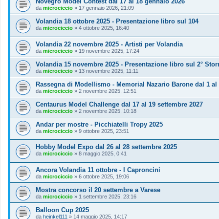
Novegro Model Contest dal 17 al 18 gennaio 2026
da
microciccio
»
17 gennaio 2026, 21:09
Volandia 18 ottobre 2025 - Presentazione libro sul 104
da
microciccio
»
4 ottobre 2025, 16:40
Volandia 22 novembre 2025 - Artisti per Volandia
da
microciccio
»
19 novembre 2025, 17:24
Volandia 15 novembre 2025 - Presentazione libro sul 2° Sto
da
microciccio
»
13 novembre 2025, 11:11
Rassegna di Modellismo - Memorial Nazario Barone dal 1 a
da
microciccio
»
2 novembre 2025, 12:51
Centaurus Model Challenge dal 17 al 19 settembre 2027
da
microciccio
»
2 novembre 2025, 10:18
Andar per mostre - Picchiatelli Tropy 2025
da
microciccio
»
9 ottobre 2025, 23:51
Hobby Model Expo dal 26 al 28 settembre 2025
da
microciccio
»
8 maggio 2025, 0:41
Ancora Volandia 11 ottobre - I Caproncini
da
microciccio
»
6 ottobre 2025, 19:06
Mostra concorso il 20 settembre a Varese
da
microciccio
»
1 settembre 2025, 23:16
Balloon Cup 2025
da
heinkel111
»
14 maggio 2025, 14:17