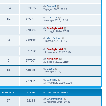
i
s
o
a
da
Bruno P
104
1020822
g
7 giugno 2026, 11:25
g
i
o
da
Cox-One
16
425057
3 maggio 2016, 12:18
da
Starfighter84
0
270683
23 maggio 2014, 17:32
da
VorreiVolare
42
830159
4 marzo 2020, 13:45
da
Starfighter84
0
277510
14 novembre 2012, 1:02
da
simmons
0
277507
25 agosto 2010, 11:18
da
daccia
18
448688
7 maggio 2024, 14:27
da
Giannide
3
277113
14 novembre 2019, 19:48
RISPOSTE
VISITE
ULTIMO MESSAGGIO
da
Geometrino82
27
22188
12 febbraio 2018, 19:31