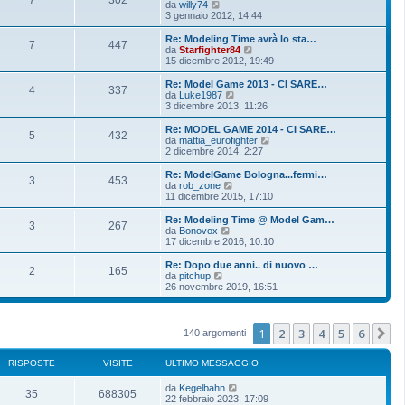
V
da
willy74
e
3 gennaio 2012, 14:44
d
i
Re: Modeling Time avrà lo sta…
7
447
u
V
da
Starfighter84
l
e
15 dicembre 2012, 19:49
t
d
i
i
Re: Model Game 2013 - CI SARE…
4
337
m
u
V
da
Luke1987
o
l
e
3 dicembre 2013, 11:26
m
t
d
e
i
i
Re: MODEL GAME 2014 - CI SARE…
s
5
432
m
u
V
da
mattia_eurofighter
s
o
l
e
2 dicembre 2014, 2:27
a
m
t
d
g
e
i
i
Re: ModelGame Bologna...fermi…
g
s
3
453
m
u
V
da
rob_zone
i
s
o
l
e
11 dicembre 2015, 17:10
o
a
m
t
d
g
e
i
i
Re: Modeling Time @ Model Gam…
g
s
3
267
m
u
V
da
Bonovox
i
s
o
l
e
17 dicembre 2016, 10:10
o
a
m
t
d
g
e
i
i
Re: Dopo due anni.. di nuovo …
g
s
2
165
m
u
V
da
pitchup
i
s
o
l
e
26 novembre 2019, 16:51
o
a
m
t
d
g
e
i
i
g
s
m
u
i
s
o
l
1
2
3
4
5
6
P
140 argomenti
o
a
m
t
g
e
i
g
s
m
RISPOSTE
VISITE
ULTIMO MESSAGGIO
i
s
o
o
a
m
da
Kegelbahn
g
35
688305
e
22 febbraio 2023, 17:09
g
s