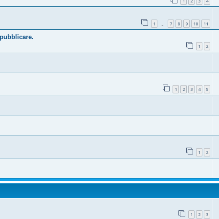
1
2
3
4
1
7
8
9
10
11
…
 pubblicare.
1
2
1
2
3
4
5
1
2
1
2
3