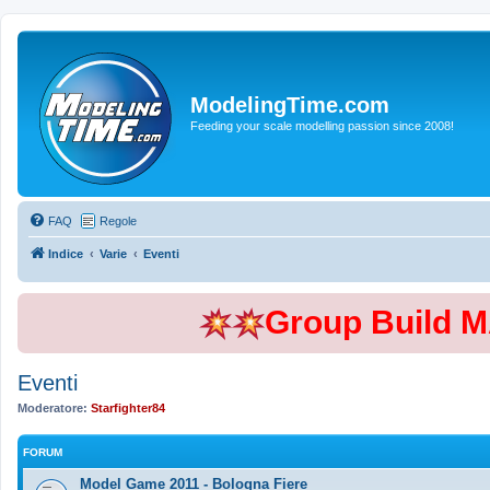
ModelingTime.com
Feeding your scale modelling passion since 2008!
FAQ
Regole
Indice
Varie
Eventi
Group Build 
Eventi
Moderatore:
Starfighter84
FORUM
Model Game 2011 - Bologna Fiere