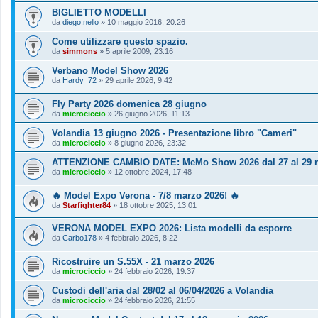
BIGLIETTO MODELLI
da
diego.nello
»
10 maggio 2016, 20:26
Come utilizzare questo spazio.
da
simmons
»
5 aprile 2009, 23:16
Verbano Model Show 2026
da
Hardy_72
»
29 aprile 2026, 9:42
Fly Party 2026 domenica 28 giugno
da
microciccio
»
26 giugno 2026, 11:13
Volandia 13 giugno 2026 - Presentazione libro "Cameri"
da
microciccio
»
8 giugno 2026, 23:32
ATTENZIONE CAMBIO DATE: MeMo Show 2026 dal 27 al 29 
da
microciccio
»
12 ottobre 2024, 17:48
🔥 Model Expo Verona - 7/8 marzo 2026! 🔥
da
Starfighter84
»
18 ottobre 2025, 13:01
VERONA MODEL EXPO 2026: Lista modelli da esporre
da
Carbo178
»
4 febbraio 2026, 8:22
Ricostruire un S.55X - 21 marzo 2026
da
microciccio
»
24 febbraio 2026, 19:37
Custodi dell'aria dal 28/02 al 06/04/2026 a Volandia
da
microciccio
»
24 febbraio 2026, 21:55