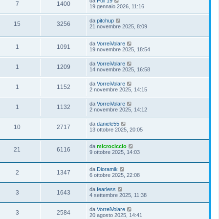
da
Poli 19
7
1400
19 gennaio 2026, 11:16
da
pitchup
15
3256
21 novembre 2025, 8:09
da
VorreiVolare
1
1091
19 novembre 2025, 18:54
da
VorreiVolare
1
1209
14 novembre 2025, 16:58
da
VorreiVolare
1
1152
2 novembre 2025, 14:15
da
VorreiVolare
1
1132
2 novembre 2025, 14:12
da
daniele55
10
2717
13 ottobre 2025, 20:05
da
microciccio
21
6116
9 ottobre 2025, 14:03
da
Dioramik
2
1347
6 ottobre 2025, 22:08
da
fearless
3
1643
4 settembre 2025, 11:38
da
VorreiVolare
3
2584
20 agosto 2025, 14:41