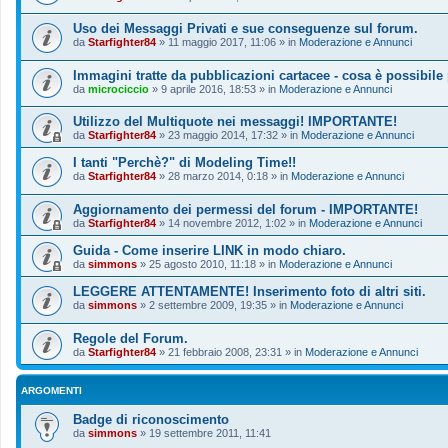
Uso dei Messaggi Privati e sue conseguenze sul forum.
da
Starfighter84
»
11 maggio 2017, 11:06
» in
Moderazione e Annunci
Immagini tratte da pubblicazioni cartacee - cosa è possibile
da
microciccio
»
9 aprile 2016, 18:53
» in
Moderazione e Annunci
Utilizzo del Multiquote nei messaggi! IMPORTANTE!
da
Starfighter84
»
23 maggio 2014, 17:32
» in
Moderazione e Annunci
I tanti "Perchè?" di Modeling Time!!
da
Starfighter84
»
28 marzo 2014, 0:18
» in
Moderazione e Annunci
Aggiornamento dei permessi del forum - IMPORTANTE!
da
Starfighter84
»
14 novembre 2012, 1:02
» in
Moderazione e Annunci
Guida - Come inserire LINK in modo chiaro.
da
simmons
»
25 agosto 2010, 11:18
» in
Moderazione e Annunci
LEGGERE ATTENTAMENTE! Inserimento foto di altri siti.
da
simmons
»
2 settembre 2009, 19:35
» in
Moderazione e Annunci
Regole del Forum.
da
Starfighter84
»
21 febbraio 2008, 23:31
» in
Moderazione e Annunci
ARGOMENTI
Badge di riconoscimento
da
simmons
»
19 settembre 2011, 11:41