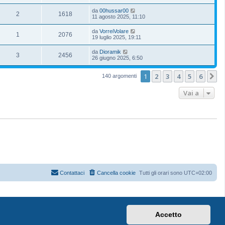
da
00hussar00
2
1618
11 agosto 2025, 11:10
da
VorreiVolare
1
2076
19 luglio 2025, 19:11
da
Dioramik
3
2456
26 giugno 2025, 6:50
1
2
3
4
5
6
P
140 argomenti
Vai a
Contattaci
Cancella cookie
Tutti gli orari sono
UTC+02:00
Accetto