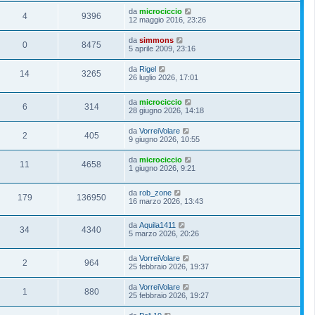
da
microciccio
4
9396
12 maggio 2016, 23:26
da
simmons
0
8475
5 aprile 2009, 23:16
da
Rigel
14
3265
26 luglio 2026, 17:01
da
microciccio
6
314
28 giugno 2026, 14:18
da
VorreiVolare
2
405
9 giugno 2026, 10:55
da
microciccio
11
4658
1 giugno 2026, 9:21
da
rob_zone
179
136950
16 marzo 2026, 13:43
da
Aquila1411
34
4340
5 marzo 2026, 20:26
da
VorreiVolare
2
964
25 febbraio 2026, 19:37
da
VorreiVolare
1
880
25 febbraio 2026, 19:27