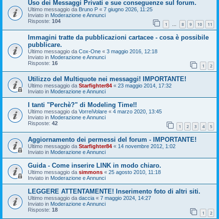
Uso dei Messaggi Privati e sue conseguenze sul forum.
Ultimo messaggio da
Bruno P
«
7 giugno 2026, 11:25
Inviato in
Moderazione e Annunci
Risposte:
104
1
8
9
10
11
…
Immagini tratte da pubblicazioni cartacee - cosa è possibile
pubblicare.
Ultimo messaggio da
Cox-One
«
3 maggio 2016, 12:18
Inviato in
Moderazione e Annunci
Risposte:
16
1
2
Utilizzo del Multiquote nei messaggi! IMPORTANTE!
Ultimo messaggio da
Starfighter84
«
23 maggio 2014, 17:32
Inviato in
Moderazione e Annunci
I tanti "Perchè?" di Modeling Time!!
Ultimo messaggio da
VorreiVolare
«
4 marzo 2020, 13:45
Inviato in
Moderazione e Annunci
Risposte:
42
1
2
3
4
5
Aggiornamento dei permessi del forum - IMPORTANTE!
Ultimo messaggio da
Starfighter84
«
14 novembre 2012, 1:02
Inviato in
Moderazione e Annunci
Guida - Come inserire LINK in modo chiaro.
Ultimo messaggio da
simmons
«
25 agosto 2010, 11:18
Inviato in
Moderazione e Annunci
LEGGERE ATTENTAMENTE! Inserimento foto di altri siti.
Ultimo messaggio da
daccia
«
7 maggio 2024, 14:27
Inviato in
Moderazione e Annunci
Risposte:
18
1
2