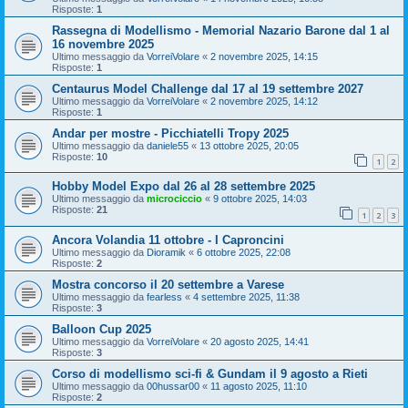
Risposte:
1
Rassegna di Modellismo - Memorial Nazario Barone dal 1 al
16 novembre 2025
Ultimo messaggio da
VorreiVolare
«
2 novembre 2025, 14:15
Risposte:
1
Centaurus Model Challenge dal 17 al 19 settembre 2027
Ultimo messaggio da
VorreiVolare
«
2 novembre 2025, 14:12
Risposte:
1
Andar per mostre - Picchiatelli Tropy 2025
Ultimo messaggio da
daniele55
«
13 ottobre 2025, 20:05
Risposte:
10
1
2
Hobby Model Expo dal 26 al 28 settembre 2025
Ultimo messaggio da
microciccio
«
9 ottobre 2025, 14:03
Risposte:
21
1
2
3
Ancora Volandia 11 ottobre - I Caproncini
Ultimo messaggio da
Dioramik
«
6 ottobre 2025, 22:08
Risposte:
2
Mostra concorso il 20 settembre a Varese
Ultimo messaggio da
fearless
«
4 settembre 2025, 11:38
Risposte:
3
Balloon Cup 2025
Ultimo messaggio da
VorreiVolare
«
20 agosto 2025, 14:41
Risposte:
3
Corso di modellismo sci-fi & Gundam il 9 agosto a Rieti
Ultimo messaggio da
00hussar00
«
11 agosto 2025, 11:10
Risposte:
2