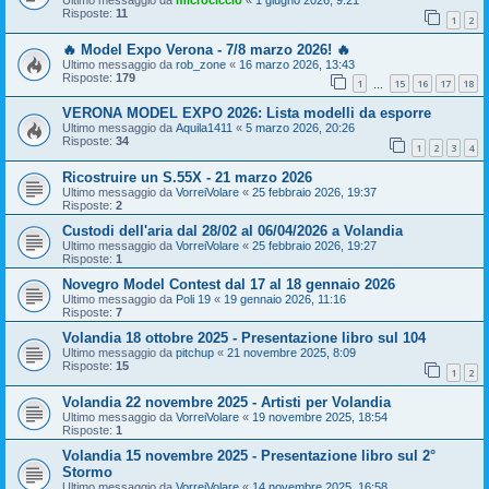
Risposte:
11
1
2
🔥 Model Expo Verona - 7/8 marzo 2026! 🔥
Ultimo messaggio da
rob_zone
«
16 marzo 2026, 13:43
Risposte:
179
1
15
16
17
18
…
VERONA MODEL EXPO 2026: Lista modelli da esporre
Ultimo messaggio da
Aquila1411
«
5 marzo 2026, 20:26
Risposte:
34
1
2
3
4
Ricostruire un S.55X - 21 marzo 2026
Ultimo messaggio da
VorreiVolare
«
25 febbraio 2026, 19:37
Risposte:
2
Custodi dell'aria dal 28/02 al 06/04/2026 a Volandia
Ultimo messaggio da
VorreiVolare
«
25 febbraio 2026, 19:27
Risposte:
1
Novegro Model Contest dal 17 al 18 gennaio 2026
Ultimo messaggio da
Poli 19
«
19 gennaio 2026, 11:16
Risposte:
7
Volandia 18 ottobre 2025 - Presentazione libro sul 104
Ultimo messaggio da
pitchup
«
21 novembre 2025, 8:09
Risposte:
15
1
2
Volandia 22 novembre 2025 - Artisti per Volandia
Ultimo messaggio da
VorreiVolare
«
19 novembre 2025, 18:54
Risposte:
1
Volandia 15 novembre 2025 - Presentazione libro sul 2°
Stormo
Ultimo messaggio da
VorreiVolare
«
14 novembre 2025, 16:58