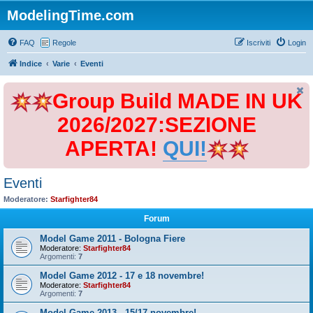
ModelingTime.com
FAQ
Regole
Iscriviti
Login
Indice
Varie
Eventi
Group Build MADE IN UK
2026/2027:SEZIONE
APERTA!
QUI!
Eventi
Moderatore:
Starfighter84
Forum
Model Game 2011 - Bologna Fiere
Moderatore:
Starfighter84
Argomenti:
7
Model Game 2012 - 17 e 18 novembre!
Moderatore:
Starfighter84
Argomenti:
7
Model Game 2013 - 15/17 novembre!