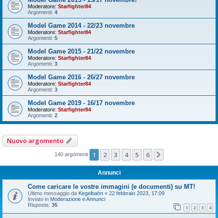
Moderatore:
Starfighter84
Argomenti:
4
Model Game 2014 - 22/23 novembre
Moderatore:
Starfighter84
Argomenti:
5
Model Game 2015 - 21/22 novembre
Moderatore:
Starfighter84
Argomenti:
3
Model Game 2016 - 26/27 novembre
Moderatore:
Starfighter84
Argomenti:
3
Model Game 2019 - 16/17 novembre
Moderatore:
Starfighter84
Argomenti:
2
Nuovo argomento
1
2
3
4
5
6
Prossimo
140 argomenti
Annunci
Come caricare le vostre immagini (e documenti) su MT!
Ultimo messaggio da
Kegelbahn
«
22 febbraio 2023, 17:09
Inviato in
Moderazione e Annunci
Risposte:
35
1
2
3
4