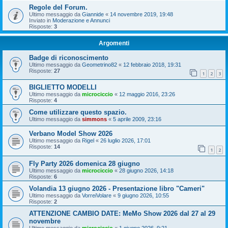
Regole del Forum.
Ultimo messaggio da
Giannide
«
14 novembre 2019, 19:48
Inviato in
Moderazione e Annunci
Risposte:
3
Argomenti
Badge di riconoscimento
Ultimo messaggio da
Geometrino82
«
12 febbraio 2018, 19:31
Risposte:
27
1
2
3
BIGLIETTO MODELLI
Ultimo messaggio da
microciccio
«
12 maggio 2016, 23:26
Risposte:
4
Come utilizzare questo spazio.
Ultimo messaggio da
simmons
«
5 aprile 2009, 23:16
Verbano Model Show 2026
Ultimo messaggio da
Rigel
«
26 luglio 2026, 17:01
Risposte:
14
1
2
Fly Party 2026 domenica 28 giugno
Ultimo messaggio da
microciccio
«
28 giugno 2026, 14:18
Risposte:
6
Volandia 13 giugno 2026 - Presentazione libro "Cameri"
Ultimo messaggio da
VorreiVolare
«
9 giugno 2026, 10:55
Risposte:
2
ATTENZIONE CAMBIO DATE: MeMo Show 2026 dal 27 al 29
novembre
Ultimo messaggio da
microciccio
«
1 giugno 2026, 9:21