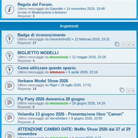
Regole del Forum.
Ultimo messaggio da
Giannide
«
14 novembre 2019, 19:48
Inviato in
Moderazione e Annunci
Risposte:
3
Argomenti
Badge di riconoscimento
Ultimo messaggio da
Geometrino82
«
12 febbraio 2018, 19:31
Risposte:
27
1
2
3
BIGLIETTO MODELLI
Ultimo messaggio da
microciccio
«
12 maggio 2016, 23:26
Risposte:
4
Come utilizzare questo spazio.
Ultimo messaggio da
simmons
«
5 aprile 2009, 23:16
Verbano Model Show 2026
Ultimo messaggio da
Rigel
«
26 luglio 2026, 17:01
Risposte:
14
1
2
Fly Party 2026 domenica 28 giugno
Ultimo messaggio da
microciccio
«
28 giugno 2026, 14:18
Risposte:
6
Volandia 13 giugno 2026 - Presentazione libro "Cameri"
Ultimo messaggio da
VorreiVolare
«
9 giugno 2026, 10:55
Risposte:
2
ATTENZIONE CAMBIO DATE: MeMo Show 2026 dal 27 al 29
novembre
Ultimo messaggio da
microciccio
«
1 giugno 2026, 9:21