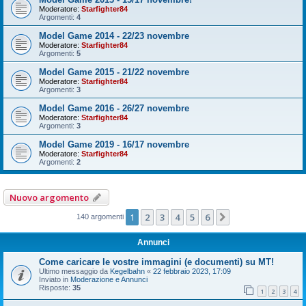
Moderatore:
Starfighter84
Argomenti:
4
Model Game 2014 - 22/23 novembre
Moderatore:
Starfighter84
Argomenti:
5
Model Game 2015 - 21/22 novembre
Moderatore:
Starfighter84
Argomenti:
3
Model Game 2016 - 26/27 novembre
Moderatore:
Starfighter84
Argomenti:
3
Model Game 2019 - 16/17 novembre
Moderatore:
Starfighter84
Argomenti:
2
Nuovo argomento
1
2
3
4
5
6
Prossimo
140 argomenti
Annunci
Come caricare le vostre immagini (e documenti) su MT!
Ultimo messaggio da
Kegelbahn
«
22 febbraio 2023, 17:09
Inviato in
Moderazione e Annunci
Risposte:
35
1
2
3
4