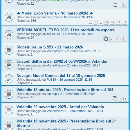
Risposte:
11
1
2
🔥 Model Expo Verona - 7/8 marzo 2026! 🔥
Ultimo messaggio da
rob_zone
«
16 marzo 2026, 13:43
Risposte:
179
1
15
16
17
18
…
VERONA MODEL EXPO 2026: Lista modelli da esporre
Ultimo messaggio da
Aquila1411
«
5 marzo 2026, 20:26
Risposte:
34
1
2
3
4
Ricostruire un S.55X - 21 marzo 2026
Ultimo messaggio da
VorreiVolare
«
25 febbraio 2026, 19:37
Risposte:
2
Custodi dell'aria dal 28/02 al 06/04/2026 a Volandia
Ultimo messaggio da
VorreiVolare
«
25 febbraio 2026, 19:27
Risposte:
1
Novegro Model Contest dal 17 al 18 gennaio 2026
Ultimo messaggio da
Poli 19
«
19 gennaio 2026, 11:16
Risposte:
7
Volandia 18 ottobre 2025 - Presentazione libro sul 104
Ultimo messaggio da
pitchup
«
21 novembre 2025, 8:09
Risposte:
15
1
2
Volandia 22 novembre 2025 - Artisti per Volandia
Ultimo messaggio da
VorreiVolare
«
19 novembre 2025, 18:54
Risposte:
1
Volandia 15 novembre 2025 - Presentazione libro sul 2°
Stormo
Ultimo messaggio da
VorreiVolare
«
14 novembre 2025, 16:58