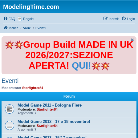
ModelingTime.com
FAQ
Regole
Iscriviti
Login
Indice
Varie
Eventi
Group Build MADE IN UK
2026/2027:SEZIONE
APERTA!
QUI!
Eventi
Moderatore:
Starfighter84
Forum
Model Game 2011 - Bologna Fiere
Moderatore:
Starfighter84
Argomenti:
7
Model Game 2012 - 17 e 18 novembre!
Moderatore:
Starfighter84
Argomenti:
7
Model Game 2013 - 15/17 novembre!