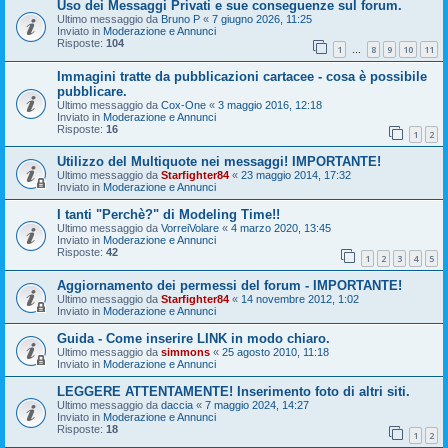
Uso dei Messaggi Privati e sue conseguenze sul forum.
Ultimo messaggio da
Bruno P
«
7 giugno 2026, 11:25
Inviato in
Moderazione e Annunci
Risposte:
104
1
8
9
10
11
…
Immagini tratte da pubblicazioni cartacee - cosa è possibile
pubblicare.
Ultimo messaggio da
Cox-One
«
3 maggio 2016, 12:18
Inviato in
Moderazione e Annunci
Risposte:
16
1
2
Utilizzo del Multiquote nei messaggi! IMPORTANTE!
Ultimo messaggio da
Starfighter84
«
23 maggio 2014, 17:32
Inviato in
Moderazione e Annunci
I tanti "Perchè?" di Modeling Time!!
Ultimo messaggio da
VorreiVolare
«
4 marzo 2020, 13:45
Inviato in
Moderazione e Annunci
Risposte:
42
1
2
3
4
5
Aggiornamento dei permessi del forum - IMPORTANTE!
Ultimo messaggio da
Starfighter84
«
14 novembre 2012, 1:02
Inviato in
Moderazione e Annunci
Guida - Come inserire LINK in modo chiaro.
Ultimo messaggio da
simmons
«
25 agosto 2010, 11:18
Inviato in
Moderazione e Annunci
LEGGERE ATTENTAMENTE! Inserimento foto di altri siti.
Ultimo messaggio da
daccia
«
7 maggio 2024, 14:27
Inviato in
Moderazione e Annunci
Risposte:
18
1
2