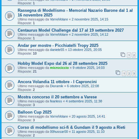
Risposte:
1
Rassegna di Modellismo - Memorial Nazario Barone dal 1 al
16 novembre 2025
Ultimo messaggio da
VorreiVolare
«
2 novembre 2025, 14:15
Risposte:
1
Centaurus Model Challenge dal 17 al 19 settembre 2027
Ultimo messaggio da
VorreiVolare
«
2 novembre 2025, 14:12
Risposte:
1
Andar per mostre - Picchiatelli Tropy 2025
Ultimo messaggio da
daniele55
«
13 ottobre 2025, 20:05
Risposte:
10
1
2
Hobby Model Expo dal 26 al 28 settembre 2025
Ultimo messaggio da
microciccio
«
9 ottobre 2025, 14:03
Risposte:
21
1
2
3
Ancora Volandia 11 ottobre - I Caproncini
Ultimo messaggio da
Dioramik
«
6 ottobre 2025, 22:08
Risposte:
2
Mostra concorso il 20 settembre a Varese
Ultimo messaggio da
fearless
«
4 settembre 2025, 11:38
Risposte:
3
Balloon Cup 2025
Ultimo messaggio da
VorreiVolare
«
20 agosto 2025, 14:41
Risposte:
3
Corso di modellismo sci-fi & Gundam il 9 agosto a Rieti
Ultimo messaggio da
00hussar00
«
11 agosto 2025, 11:10
Risposte:
2