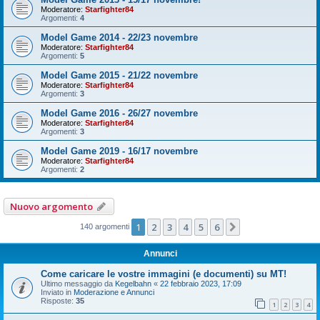
Moderatore:
Starfighter84
Argomenti:
4
Model Game 2014 - 22/23 novembre
Moderatore:
Starfighter84
Argomenti:
5
Model Game 2015 - 21/22 novembre
Moderatore:
Starfighter84
Argomenti:
3
Model Game 2016 - 26/27 novembre
Moderatore:
Starfighter84
Argomenti:
3
Model Game 2019 - 16/17 novembre
Moderatore:
Starfighter84
Argomenti:
2
Nuovo argomento
1
2
3
4
5
6
Prossimo
140 argomenti
Annunci
Come caricare le vostre immagini (e documenti) su MT!
Ultimo messaggio da
Kegelbahn
«
22 febbraio 2023, 17:09
Inviato in
Moderazione e Annunci
Risposte:
35
1
2
3
4