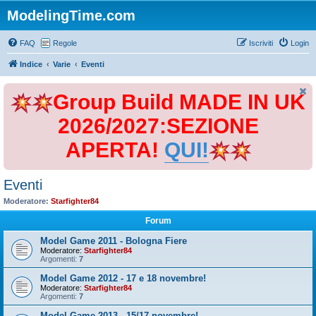
ModelingTime.com
FAQ
Regole
Iscriviti
Login
Indice
Varie
Eventi
Group Build MADE IN UK
2026/2027:SEZIONE
APERTA!
QUI!
Eventi
Moderatore:
Starfighter84
Forum
Model Game 2011 - Bologna Fiere
Moderatore:
Starfighter84
Argomenti:
7
Model Game 2012 - 17 e 18 novembre!
Moderatore:
Starfighter84
Argomenti:
7
Model Game 2013 - 15/17 novembre!