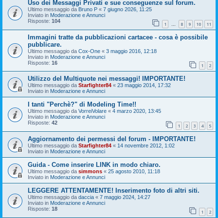
Uso dei Messaggi Privati e sue conseguenze sul forum.
Ultimo messaggio da
Bruno P
«
7 giugno 2026, 11:25
Inviato in
Moderazione e Annunci
Risposte:
104
1
8
9
10
11
…
Immagini tratte da pubblicazioni cartacee - cosa è possibile
pubblicare.
Ultimo messaggio da
Cox-One
«
3 maggio 2016, 12:18
Inviato in
Moderazione e Annunci
Risposte:
16
1
2
Utilizzo del Multiquote nei messaggi! IMPORTANTE!
Ultimo messaggio da
Starfighter84
«
23 maggio 2014, 17:32
Inviato in
Moderazione e Annunci
I tanti "Perchè?" di Modeling Time!!
Ultimo messaggio da
VorreiVolare
«
4 marzo 2020, 13:45
Inviato in
Moderazione e Annunci
Risposte:
42
1
2
3
4
5
Aggiornamento dei permessi del forum - IMPORTANTE!
Ultimo messaggio da
Starfighter84
«
14 novembre 2012, 1:02
Inviato in
Moderazione e Annunci
Guida - Come inserire LINK in modo chiaro.
Ultimo messaggio da
simmons
«
25 agosto 2010, 11:18
Inviato in
Moderazione e Annunci
LEGGERE ATTENTAMENTE! Inserimento foto di altri siti.
Ultimo messaggio da
daccia
«
7 maggio 2024, 14:27
Inviato in
Moderazione e Annunci
Risposte:
18
1
2