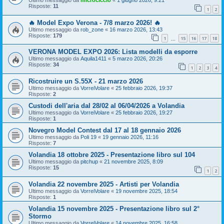
Risposte:
11
1
2
🔥 Model Expo Verona - 7/8 marzo 2026! 🔥
Ultimo messaggio da
rob_zone
«
16 marzo 2026, 13:43
Risposte:
179
1
15
16
17
18
…
VERONA MODEL EXPO 2026: Lista modelli da esporre
Ultimo messaggio da
Aquila1411
«
5 marzo 2026, 20:26
Risposte:
34
1
2
3
4
Ricostruire un S.55X - 21 marzo 2026
Ultimo messaggio da
VorreiVolare
«
25 febbraio 2026, 19:37
Risposte:
2
Custodi dell'aria dal 28/02 al 06/04/2026 a Volandia
Ultimo messaggio da
VorreiVolare
«
25 febbraio 2026, 19:27
Risposte:
1
Novegro Model Contest dal 17 al 18 gennaio 2026
Ultimo messaggio da
Poli 19
«
19 gennaio 2026, 11:16
Risposte:
7
Volandia 18 ottobre 2025 - Presentazione libro sul 104
Ultimo messaggio da
pitchup
«
21 novembre 2025, 8:09
Risposte:
15
1
2
Volandia 22 novembre 2025 - Artisti per Volandia
Ultimo messaggio da
VorreiVolare
«
19 novembre 2025, 18:54
Risposte:
1
Volandia 15 novembre 2025 - Presentazione libro sul 2°
Stormo
Ultimo messaggio da
VorreiVolare
«
14 novembre 2025, 16:58