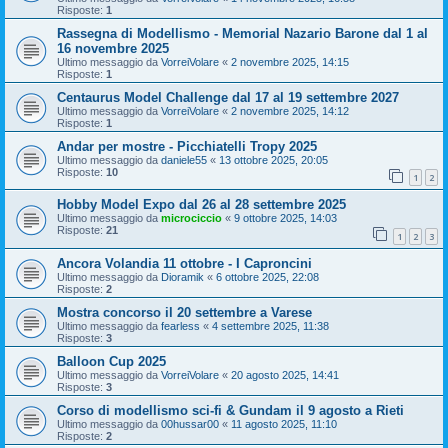
Risposte:
1
Rassegna di Modellismo - Memorial Nazario Barone dal 1 al
16 novembre 2025
Ultimo messaggio da
VorreiVolare
«
2 novembre 2025, 14:15
Risposte:
1
Centaurus Model Challenge dal 17 al 19 settembre 2027
Ultimo messaggio da
VorreiVolare
«
2 novembre 2025, 14:12
Risposte:
1
Andar per mostre - Picchiatelli Tropy 2025
Ultimo messaggio da
daniele55
«
13 ottobre 2025, 20:05
Risposte:
10
1
2
Hobby Model Expo dal 26 al 28 settembre 2025
Ultimo messaggio da
microciccio
«
9 ottobre 2025, 14:03
Risposte:
21
1
2
3
Ancora Volandia 11 ottobre - I Caproncini
Ultimo messaggio da
Dioramik
«
6 ottobre 2025, 22:08
Risposte:
2
Mostra concorso il 20 settembre a Varese
Ultimo messaggio da
fearless
«
4 settembre 2025, 11:38
Risposte:
3
Balloon Cup 2025
Ultimo messaggio da
VorreiVolare
«
20 agosto 2025, 14:41
Risposte:
3
Corso di modellismo sci-fi & Gundam il 9 agosto a Rieti
Ultimo messaggio da
00hussar00
«
11 agosto 2025, 11:10
Risposte:
2