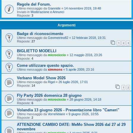
Regole del Forum.
Ultimo messaggio da
Giannide
«
14 novembre 2019, 19:48
Inviato in
Moderazione e Annunci
Risposte:
3
Argomenti
Badge di riconoscimento
Ultimo messaggio da
Geometrino82
«
12 febbraio 2018, 19:31
Risposte:
27
1
2
3
BIGLIETTO MODELLI
Ultimo messaggio da
microciccio
«
12 maggio 2016, 23:26
Risposte:
4
Come utilizzare questo spazio.
Ultimo messaggio da
simmons
«
5 aprile 2009, 23:16
Verbano Model Show 2026
Ultimo messaggio da
Rigel
«
26 luglio 2026, 17:01
Risposte:
14
1
2
Fly Party 2026 domenica 28 giugno
Ultimo messaggio da
microciccio
«
28 giugno 2026, 14:18
Risposte:
6
Volandia 13 giugno 2026 - Presentazione libro "Cameri"
Ultimo messaggio da
VorreiVolare
«
9 giugno 2026, 10:55
Risposte:
2
ATTENZIONE CAMBIO DATE: MeMo Show 2026 dal 27 al 29
novembre
Ultimo messaggio da
microciccio
«
1 giugno 2026, 9:21