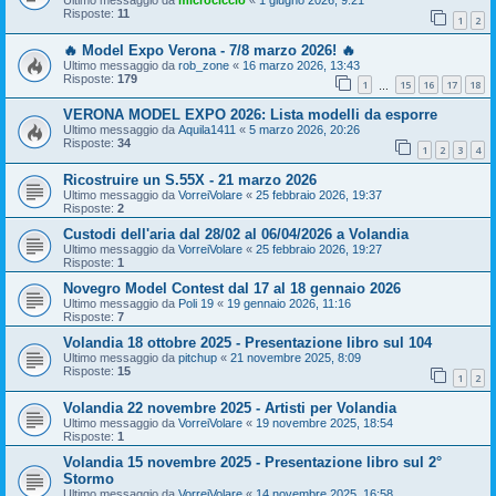
Risposte:
11
1
2
🔥 Model Expo Verona - 7/8 marzo 2026! 🔥
Ultimo messaggio da
rob_zone
«
16 marzo 2026, 13:43
Risposte:
179
1
15
16
17
18
…
VERONA MODEL EXPO 2026: Lista modelli da esporre
Ultimo messaggio da
Aquila1411
«
5 marzo 2026, 20:26
Risposte:
34
1
2
3
4
Ricostruire un S.55X - 21 marzo 2026
Ultimo messaggio da
VorreiVolare
«
25 febbraio 2026, 19:37
Risposte:
2
Custodi dell'aria dal 28/02 al 06/04/2026 a Volandia
Ultimo messaggio da
VorreiVolare
«
25 febbraio 2026, 19:27
Risposte:
1
Novegro Model Contest dal 17 al 18 gennaio 2026
Ultimo messaggio da
Poli 19
«
19 gennaio 2026, 11:16
Risposte:
7
Volandia 18 ottobre 2025 - Presentazione libro sul 104
Ultimo messaggio da
pitchup
«
21 novembre 2025, 8:09
Risposte:
15
1
2
Volandia 22 novembre 2025 - Artisti per Volandia
Ultimo messaggio da
VorreiVolare
«
19 novembre 2025, 18:54
Risposte:
1
Volandia 15 novembre 2025 - Presentazione libro sul 2°
Stormo
Ultimo messaggio da
VorreiVolare
«
14 novembre 2025, 16:58