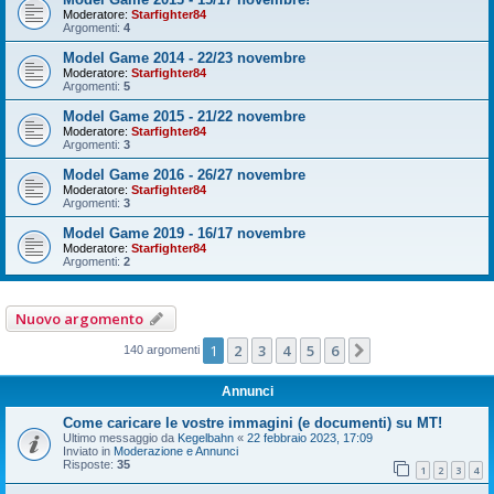
Moderatore:
Starfighter84
Argomenti:
4
Model Game 2014 - 22/23 novembre
Moderatore:
Starfighter84
Argomenti:
5
Model Game 2015 - 21/22 novembre
Moderatore:
Starfighter84
Argomenti:
3
Model Game 2016 - 26/27 novembre
Moderatore:
Starfighter84
Argomenti:
3
Model Game 2019 - 16/17 novembre
Moderatore:
Starfighter84
Argomenti:
2
Nuovo argomento
1
2
3
4
5
6
Prossimo
140 argomenti
Annunci
Come caricare le vostre immagini (e documenti) su MT!
Ultimo messaggio da
Kegelbahn
«
22 febbraio 2023, 17:09
Inviato in
Moderazione e Annunci
Risposte:
35
1
2
3
4