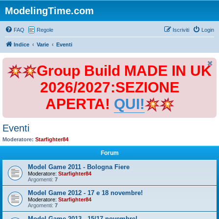
ModelingTime.com
FAQ
Regole
Iscriviti
Login
Indice
Varie
Eventi
Group Build MADE IN UK
2026/2027:SEZIONE
APERTA!
QUI!
Eventi
Moderatore:
Starfighter84
Forum
Model Game 2011 - Bologna Fiere
Moderatore:
Starfighter84
Argomenti:
7
Model Game 2012 - 17 e 18 novembre!
Moderatore:
Starfighter84
Argomenti:
7
Model Game 2013 - 15/17 novembre!