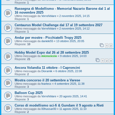
Risposte:
1
Rassegna di Modellismo - Memorial Nazario Barone dal 1 al
16 novembre 2025
Ultimo messaggio da
VorreiVolare
«
2 novembre 2025, 14:15
Risposte:
1
Centaurus Model Challenge dal 17 al 19 settembre 2027
Ultimo messaggio da
VorreiVolare
«
2 novembre 2025, 14:12
Risposte:
1
Andar per mostre - Picchiatelli Tropy 2025
Ultimo messaggio da
daniele55
«
13 ottobre 2025, 20:05
Risposte:
10
1
2
Hobby Model Expo dal 26 al 28 settembre 2025
Ultimo messaggio da
microciccio
«
9 ottobre 2025, 14:03
Risposte:
21
1
2
3
Ancora Volandia 11 ottobre - I Caproncini
Ultimo messaggio da
Dioramik
«
6 ottobre 2025, 22:08
Risposte:
2
Mostra concorso il 20 settembre a Varese
Ultimo messaggio da
fearless
«
4 settembre 2025, 11:38
Risposte:
3
Balloon Cup 2025
Ultimo messaggio da
VorreiVolare
«
20 agosto 2025, 14:41
Risposte:
3
Corso di modellismo sci-fi & Gundam il 9 agosto a Rieti
Ultimo messaggio da
00hussar00
«
11 agosto 2025, 11:10
Risposte:
2