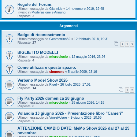
Regole del Forum.
Ultimo messaggio da
Giannide
«
14 novembre 2019, 19:48
Inviato in
Moderazione e Annunci
Risposte:
3
Argomenti
Badge di riconoscimento
Ultimo messaggio da
Geometrino82
«
12 febbraio 2018, 19:31
Risposte:
27
1
2
3
BIGLIETTO MODELLI
Ultimo messaggio da
microciccio
«
12 maggio 2016, 23:26
Risposte:
4
Come utilizzare questo spazio.
Ultimo messaggio da
simmons
«
5 aprile 2009, 23:16
Verbano Model Show 2026
Ultimo messaggio da
Rigel
«
26 luglio 2026, 17:01
Risposte:
14
1
2
Fly Party 2026 domenica 28 giugno
Ultimo messaggio da
microciccio
«
28 giugno 2026, 14:18
Risposte:
6
Volandia 13 giugno 2026 - Presentazione libro "Cameri"
Ultimo messaggio da
VorreiVolare
«
9 giugno 2026, 10:55
Risposte:
2
ATTENZIONE CAMBIO DATE: MeMo Show 2026 dal 27 al 29
novembre
Ultimo messaggio da
microciccio
«
1 giugno 2026, 9:21