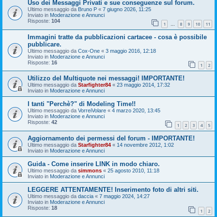
Uso dei Messaggi Privati e sue conseguenze sul forum.
Ultimo messaggio da
Bruno P
«
7 giugno 2026, 11:25
Inviato in
Moderazione e Annunci
Risposte:
104
1
8
9
10
11
…
Immagini tratte da pubblicazioni cartacee - cosa è possibile
pubblicare.
Ultimo messaggio da
Cox-One
«
3 maggio 2016, 12:18
Inviato in
Moderazione e Annunci
Risposte:
16
1
2
Utilizzo del Multiquote nei messaggi! IMPORTANTE!
Ultimo messaggio da
Starfighter84
«
23 maggio 2014, 17:32
Inviato in
Moderazione e Annunci
I tanti "Perchè?" di Modeling Time!!
Ultimo messaggio da
VorreiVolare
«
4 marzo 2020, 13:45
Inviato in
Moderazione e Annunci
Risposte:
42
1
2
3
4
5
Aggiornamento dei permessi del forum - IMPORTANTE!
Ultimo messaggio da
Starfighter84
«
14 novembre 2012, 1:02
Inviato in
Moderazione e Annunci
Guida - Come inserire LINK in modo chiaro.
Ultimo messaggio da
simmons
«
25 agosto 2010, 11:18
Inviato in
Moderazione e Annunci
LEGGERE ATTENTAMENTE! Inserimento foto di altri siti.
Ultimo messaggio da
daccia
«
7 maggio 2024, 14:27
Inviato in
Moderazione e Annunci
Risposte:
18
1
2