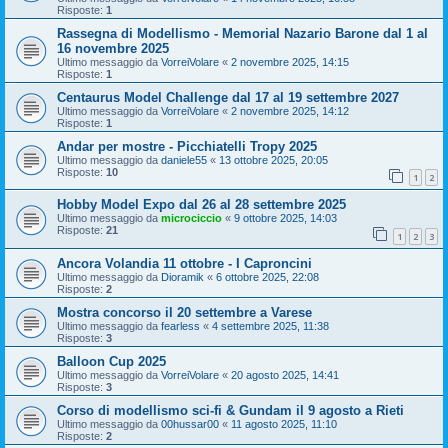
Risposte:
1
Rassegna di Modellismo - Memorial Nazario Barone dal 1 al
16 novembre 2025
Ultimo messaggio da
VorreiVolare
«
2 novembre 2025, 14:15
Risposte:
1
Centaurus Model Challenge dal 17 al 19 settembre 2027
Ultimo messaggio da
VorreiVolare
«
2 novembre 2025, 14:12
Risposte:
1
Andar per mostre - Picchiatelli Tropy 2025
Ultimo messaggio da
daniele55
«
13 ottobre 2025, 20:05
Risposte:
10
1
2
Hobby Model Expo dal 26 al 28 settembre 2025
Ultimo messaggio da
microciccio
«
9 ottobre 2025, 14:03
Risposte:
21
1
2
3
Ancora Volandia 11 ottobre - I Caproncini
Ultimo messaggio da
Dioramik
«
6 ottobre 2025, 22:08
Risposte:
2
Mostra concorso il 20 settembre a Varese
Ultimo messaggio da
fearless
«
4 settembre 2025, 11:38
Risposte:
3
Balloon Cup 2025
Ultimo messaggio da
VorreiVolare
«
20 agosto 2025, 14:41
Risposte:
3
Corso di modellismo sci-fi & Gundam il 9 agosto a Rieti
Ultimo messaggio da
00hussar00
«
11 agosto 2025, 11:10
Risposte:
2