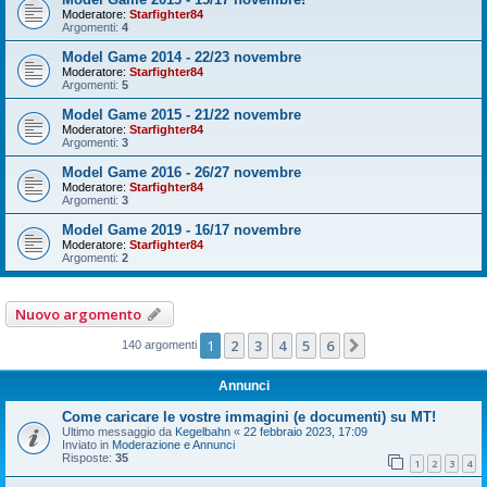
Moderatore:
Starfighter84
Argomenti:
4
Model Game 2014 - 22/23 novembre
Moderatore:
Starfighter84
Argomenti:
5
Model Game 2015 - 21/22 novembre
Moderatore:
Starfighter84
Argomenti:
3
Model Game 2016 - 26/27 novembre
Moderatore:
Starfighter84
Argomenti:
3
Model Game 2019 - 16/17 novembre
Moderatore:
Starfighter84
Argomenti:
2
Nuovo argomento
1
2
3
4
5
6
Prossimo
140 argomenti
Annunci
Come caricare le vostre immagini (e documenti) su MT!
Ultimo messaggio da
Kegelbahn
«
22 febbraio 2023, 17:09
Inviato in
Moderazione e Annunci
Risposte:
35
1
2
3
4