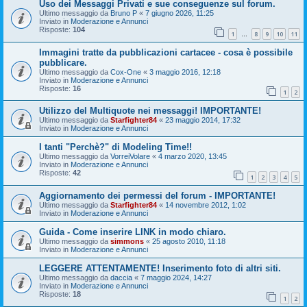
Uso dei Messaggi Privati e sue conseguenze sul forum.
Ultimo messaggio da
Bruno P
«
7 giugno 2026, 11:25
Inviato in
Moderazione e Annunci
Risposte:
104
1
8
9
10
11
…
Immagini tratte da pubblicazioni cartacee - cosa è possibile
pubblicare.
Ultimo messaggio da
Cox-One
«
3 maggio 2016, 12:18
Inviato in
Moderazione e Annunci
Risposte:
16
1
2
Utilizzo del Multiquote nei messaggi! IMPORTANTE!
Ultimo messaggio da
Starfighter84
«
23 maggio 2014, 17:32
Inviato in
Moderazione e Annunci
I tanti "Perchè?" di Modeling Time!!
Ultimo messaggio da
VorreiVolare
«
4 marzo 2020, 13:45
Inviato in
Moderazione e Annunci
Risposte:
42
1
2
3
4
5
Aggiornamento dei permessi del forum - IMPORTANTE!
Ultimo messaggio da
Starfighter84
«
14 novembre 2012, 1:02
Inviato in
Moderazione e Annunci
Guida - Come inserire LINK in modo chiaro.
Ultimo messaggio da
simmons
«
25 agosto 2010, 11:18
Inviato in
Moderazione e Annunci
LEGGERE ATTENTAMENTE! Inserimento foto di altri siti.
Ultimo messaggio da
daccia
«
7 maggio 2024, 14:27
Inviato in
Moderazione e Annunci
Risposte:
18
1
2