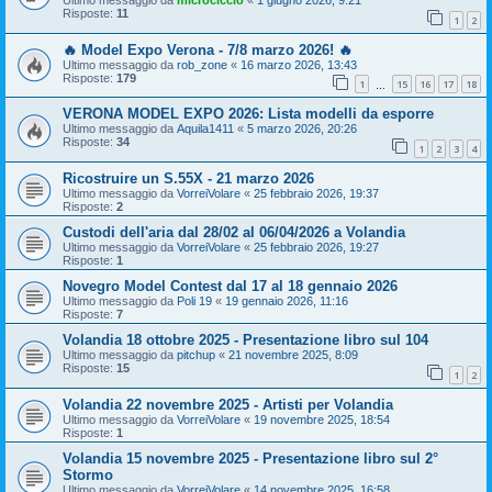
Risposte:
11
1
2
🔥 Model Expo Verona - 7/8 marzo 2026! 🔥
Ultimo messaggio da
rob_zone
«
16 marzo 2026, 13:43
Risposte:
179
1
15
16
17
18
…
VERONA MODEL EXPO 2026: Lista modelli da esporre
Ultimo messaggio da
Aquila1411
«
5 marzo 2026, 20:26
Risposte:
34
1
2
3
4
Ricostruire un S.55X - 21 marzo 2026
Ultimo messaggio da
VorreiVolare
«
25 febbraio 2026, 19:37
Risposte:
2
Custodi dell'aria dal 28/02 al 06/04/2026 a Volandia
Ultimo messaggio da
VorreiVolare
«
25 febbraio 2026, 19:27
Risposte:
1
Novegro Model Contest dal 17 al 18 gennaio 2026
Ultimo messaggio da
Poli 19
«
19 gennaio 2026, 11:16
Risposte:
7
Volandia 18 ottobre 2025 - Presentazione libro sul 104
Ultimo messaggio da
pitchup
«
21 novembre 2025, 8:09
Risposte:
15
1
2
Volandia 22 novembre 2025 - Artisti per Volandia
Ultimo messaggio da
VorreiVolare
«
19 novembre 2025, 18:54
Risposte:
1
Volandia 15 novembre 2025 - Presentazione libro sul 2°
Stormo
Ultimo messaggio da
VorreiVolare
«
14 novembre 2025, 16:58