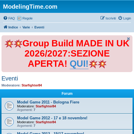
ModelingTime.com
FAQ
Regole
Iscriviti
Login
Indice
Varie
Eventi
Group Build MADE IN UK
2026/2027:SEZIONE
APERTA!
QUI!
Eventi
Moderatore:
Starfighter84
Forum
Model Game 2011 - Bologna Fiere
Moderatore:
Starfighter84
Argomenti:
7
Model Game 2012 - 17 e 18 novembre!
Moderatore:
Starfighter84
Argomenti:
7
Model Game 2013 - 15/17 novembre!