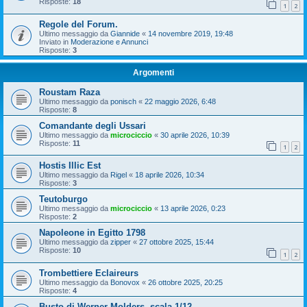
Risposte:
18
1
2
Regole del Forum.
Ultimo messaggio da
Giannide
«
14 novembre 2019, 19:48
Inviato in
Moderazione e Annunci
Risposte:
3
Argomenti
Roustam Raza
Ultimo messaggio da
ponisch
«
22 maggio 2026, 6:48
Risposte:
8
Comandante degli Ussari
Ultimo messaggio da
microciccio
«
30 aprile 2026, 10:39
Risposte:
11
1
2
Hostis Illic Est
Ultimo messaggio da
Rigel
«
18 aprile 2026, 10:34
Risposte:
3
Teutoburgo
Ultimo messaggio da
microciccio
«
13 aprile 2026, 0:23
Risposte:
2
Napoleone in Egitto 1798
Ultimo messaggio da
zipper
«
27 ottobre 2025, 15:44
Risposte:
10
1
2
Trombettiere Eclaireurs
Ultimo messaggio da
Bonovox
«
26 ottobre 2025, 20:25
Risposte:
4
Busto di Werner Molders, scala 1/12