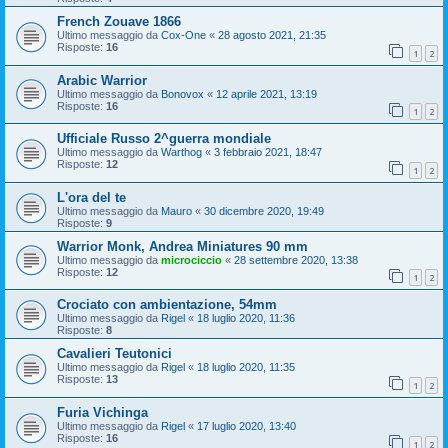
French Zouave 1866
Ultimo messaggio da
Cox-One
«
28 agosto 2021, 21:35
Risposte:
16
1
2
Arabic Warrior
Ultimo messaggio da
Bonovox
«
12 aprile 2021, 13:19
Risposte:
16
1
2
Ufficiale Russo 2^guerra mondiale
Ultimo messaggio da
Warthog
«
3 febbraio 2021, 18:47
Risposte:
12
1
2
L'ora del te
Ultimo messaggio da
Mauro
«
30 dicembre 2020, 19:49
Risposte:
9
Warrior Monk, Andrea Miniatures 90 mm
Ultimo messaggio da
microciccio
«
28 settembre 2020, 13:38
Risposte:
12
1
2
Crociato con ambientazione, 54mm
Ultimo messaggio da
Rigel
«
18 luglio 2020, 11:36
Risposte:
8
Cavalieri Teutonici
Ultimo messaggio da
Rigel
«
18 luglio 2020, 11:35
Risposte:
13
1
2
Furia Vichinga
Ultimo messaggio da
Rigel
«
17 luglio 2020, 13:40
Risposte:
16
1
2