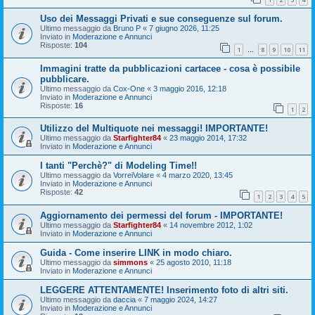
Uso dei Messaggi Privati e sue conseguenze sul forum.
Ultimo messaggio da
Bruno P
«
7 giugno 2026, 11:25
Inviato in
Moderazione e Annunci
Risposte:
104
1
8
9
10
11
…
Immagini tratte da pubblicazioni cartacee - cosa è possibile
pubblicare.
Ultimo messaggio da
Cox-One
«
3 maggio 2016, 12:18
Inviato in
Moderazione e Annunci
Risposte:
16
1
2
Utilizzo del Multiquote nei messaggi! IMPORTANTE!
Ultimo messaggio da
Starfighter84
«
23 maggio 2014, 17:32
Inviato in
Moderazione e Annunci
I tanti "Perchè?" di Modeling Time!!
Ultimo messaggio da
VorreiVolare
«
4 marzo 2020, 13:45
Inviato in
Moderazione e Annunci
Risposte:
42
1
2
3
4
5
Aggiornamento dei permessi del forum - IMPORTANTE!
Ultimo messaggio da
Starfighter84
«
14 novembre 2012, 1:02
Inviato in
Moderazione e Annunci
Guida - Come inserire LINK in modo chiaro.
Ultimo messaggio da
simmons
«
25 agosto 2010, 11:18
Inviato in
Moderazione e Annunci
LEGGERE ATTENTAMENTE! Inserimento foto di altri siti.
Ultimo messaggio da
daccia
«
7 maggio 2024, 14:27
Inviato in
Moderazione e Annunci