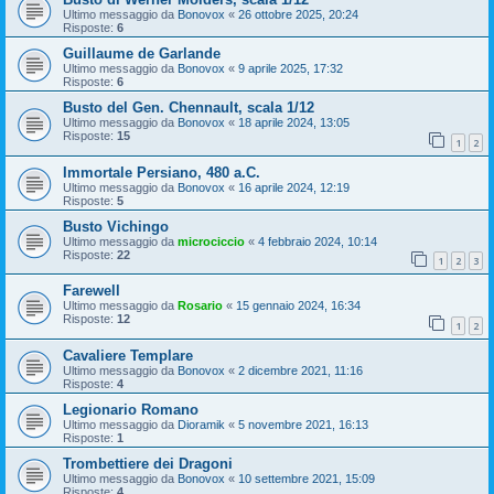
Ultimo messaggio da
Bonovox
«
26 ottobre 2025, 20:24
Risposte:
6
Guillaume de Garlande
Ultimo messaggio da
Bonovox
«
9 aprile 2025, 17:32
Risposte:
6
Busto del Gen. Chennault, scala 1/12
Ultimo messaggio da
Bonovox
«
18 aprile 2024, 13:05
Risposte:
15
1
2
Immortale Persiano, 480 a.C.
Ultimo messaggio da
Bonovox
«
16 aprile 2024, 12:19
Risposte:
5
Busto Vichingo
Ultimo messaggio da
microciccio
«
4 febbraio 2024, 10:14
Risposte:
22
1
2
3
Farewell
Ultimo messaggio da
Rosario
«
15 gennaio 2024, 16:34
Risposte:
12
1
2
Cavaliere Templare
Ultimo messaggio da
Bonovox
«
2 dicembre 2021, 11:16
Risposte:
4
Legionario Romano
Ultimo messaggio da
Dioramik
«
5 novembre 2021, 16:13
Risposte:
1
Trombettiere dei Dragoni
Ultimo messaggio da
Bonovox
«
10 settembre 2021, 15:09
Risposte:
4