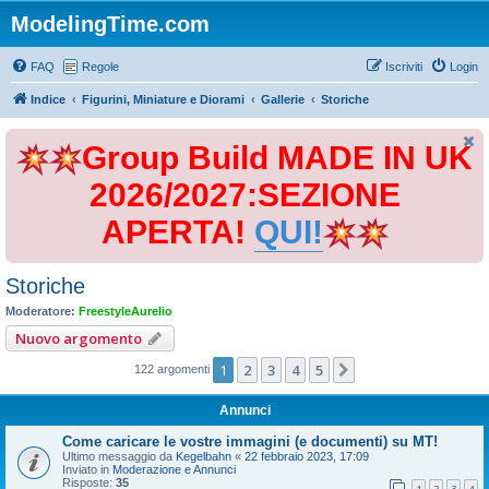
ModelingTime.com
FAQ
Regole
Iscriviti
Login
Indice
Figurini, Miniature e Diorami
Gallerie
Storiche
Group Build MADE IN UK
2026/2027:SEZIONE
APERTA!
QUI!
Storiche
Moderatore:
FreestyleAurelio
Nuovo argomento
1
2
3
4
5
Prossimo
122 argomenti
Annunci
Come caricare le vostre immagini (e documenti) su MT!
Ultimo messaggio da
Kegelbahn
«
22 febbraio 2023, 17:09
Inviato in
Moderazione e Annunci
Risposte:
35
1
2
3
4