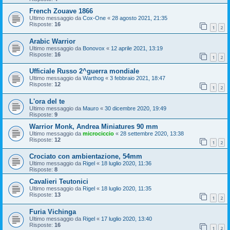
French Zouave 1866
Ultimo messaggio da
Cox-One
«
28 agosto 2021, 21:35
Risposte:
16
1
2
Arabic Warrior
Ultimo messaggio da
Bonovox
«
12 aprile 2021, 13:19
Risposte:
16
1
2
Ufficiale Russo 2^guerra mondiale
Ultimo messaggio da
Warthog
«
3 febbraio 2021, 18:47
Risposte:
12
1
2
L'ora del te
Ultimo messaggio da
Mauro
«
30 dicembre 2020, 19:49
Risposte:
9
Warrior Monk, Andrea Miniatures 90 mm
Ultimo messaggio da
microciccio
«
28 settembre 2020, 13:38
Risposte:
12
1
2
Crociato con ambientazione, 54mm
Ultimo messaggio da
Rigel
«
18 luglio 2020, 11:36
Risposte:
8
Cavalieri Teutonici
Ultimo messaggio da
Rigel
«
18 luglio 2020, 11:35
Risposte:
13
1
2
Furia Vichinga
Ultimo messaggio da
Rigel
«
17 luglio 2020, 13:40
Risposte:
16
1
2