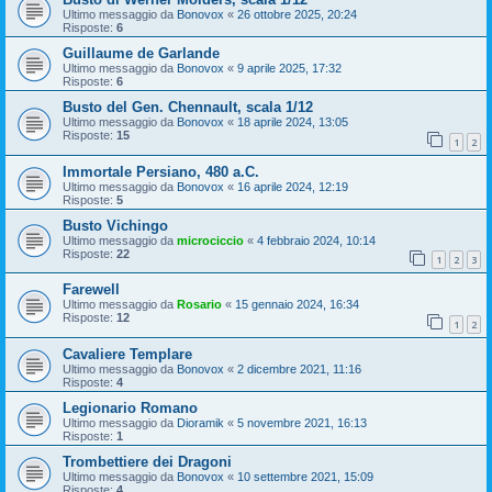
Ultimo messaggio da
Bonovox
«
26 ottobre 2025, 20:24
Risposte:
6
Guillaume de Garlande
Ultimo messaggio da
Bonovox
«
9 aprile 2025, 17:32
Risposte:
6
Busto del Gen. Chennault, scala 1/12
Ultimo messaggio da
Bonovox
«
18 aprile 2024, 13:05
Risposte:
15
1
2
Immortale Persiano, 480 a.C.
Ultimo messaggio da
Bonovox
«
16 aprile 2024, 12:19
Risposte:
5
Busto Vichingo
Ultimo messaggio da
microciccio
«
4 febbraio 2024, 10:14
Risposte:
22
1
2
3
Farewell
Ultimo messaggio da
Rosario
«
15 gennaio 2024, 16:34
Risposte:
12
1
2
Cavaliere Templare
Ultimo messaggio da
Bonovox
«
2 dicembre 2021, 11:16
Risposte:
4
Legionario Romano
Ultimo messaggio da
Dioramik
«
5 novembre 2021, 16:13
Risposte:
1
Trombettiere dei Dragoni
Ultimo messaggio da
Bonovox
«
10 settembre 2021, 15:09
Risposte:
4