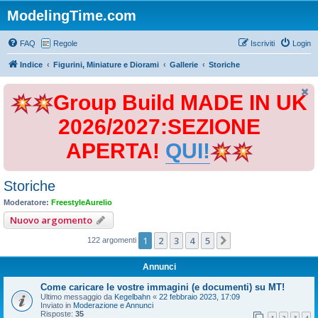
ModelingTime.com
FAQ
Regole
Iscriviti
Login
Indice
Figurini, Miniature e Diorami
Gallerie
Storiche
Group Build MADE IN UK
2026/2027:SEZIONE
APERTA!
QUI!
Storiche
Moderatore:
FreestyleAurelio
Nuovo argomento
1
2
3
4
5
Prossimo
122 argomenti
Annunci
Come caricare le vostre immagini (e documenti) su MT!
Ultimo messaggio da
Kegelbahn
«
22 febbraio 2023, 17:09
Inviato in
Moderazione e Annunci
Risposte:
35
1
2
3
4