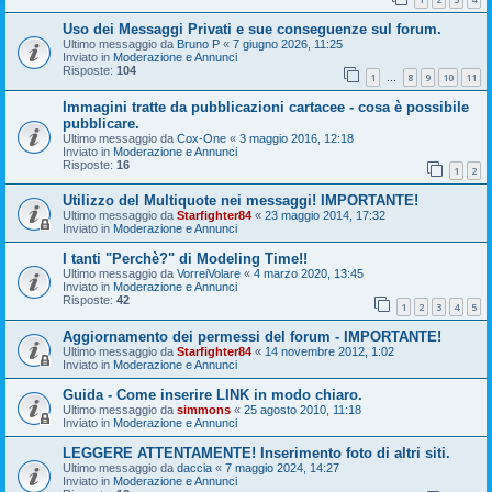
Uso dei Messaggi Privati e sue conseguenze sul forum.
Ultimo messaggio da
Bruno P
«
7 giugno 2026, 11:25
Inviato in
Moderazione e Annunci
Risposte:
104
1
8
9
10
11
…
Immagini tratte da pubblicazioni cartacee - cosa è possibile
pubblicare.
Ultimo messaggio da
Cox-One
«
3 maggio 2016, 12:18
Inviato in
Moderazione e Annunci
Risposte:
16
1
2
Utilizzo del Multiquote nei messaggi! IMPORTANTE!
Ultimo messaggio da
Starfighter84
«
23 maggio 2014, 17:32
Inviato in
Moderazione e Annunci
I tanti "Perchè?" di Modeling Time!!
Ultimo messaggio da
VorreiVolare
«
4 marzo 2020, 13:45
Inviato in
Moderazione e Annunci
Risposte:
42
1
2
3
4
5
Aggiornamento dei permessi del forum - IMPORTANTE!
Ultimo messaggio da
Starfighter84
«
14 novembre 2012, 1:02
Inviato in
Moderazione e Annunci
Guida - Come inserire LINK in modo chiaro.
Ultimo messaggio da
simmons
«
25 agosto 2010, 11:18
Inviato in
Moderazione e Annunci
LEGGERE ATTENTAMENTE! Inserimento foto di altri siti.
Ultimo messaggio da
daccia
«
7 maggio 2024, 14:27
Inviato in
Moderazione e Annunci