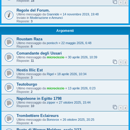
Risposte:
18
1
2
Regole del Forum.
Ultimo messaggio da
Giannide
«
14 novembre 2019, 19:48
Inviato in
Moderazione e Annunci
Risposte:
3
Argomenti
Roustam Raza
Ultimo messaggio da
ponisch
«
22 maggio 2026, 6:48
Risposte:
8
Comandante degli Ussari
Ultimo messaggio da
microciccio
«
30 aprile 2026, 10:39
Risposte:
11
1
2
Hostis Illic Est
Ultimo messaggio da
Rigel
«
18 aprile 2026, 10:34
Risposte:
3
Teutoburgo
Ultimo messaggio da
microciccio
«
13 aprile 2026, 0:23
Risposte:
2
Napoleone in Egitto 1798
Ultimo messaggio da
zipper
«
27 ottobre 2025, 15:44
Risposte:
10
1
2
Trombettiere Eclaireurs
Ultimo messaggio da
Bonovox
«
26 ottobre 2025, 20:25
Risposte:
4
Busto di Werner Molders, scala 1/12