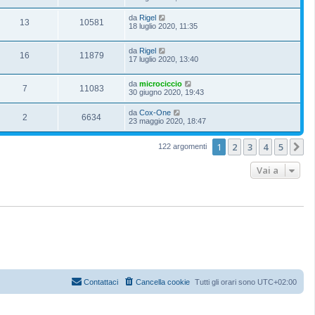
da
Rigel
13
10581
18 luglio 2020, 11:35
da
Rigel
16
11879
17 luglio 2020, 13:40
da
microciccio
7
11083
30 giugno 2020, 19:43
da
Cox-One
2
6634
23 maggio 2020, 18:47
1
2
3
4
5
P
122 argomenti
Vai a
Contattaci
Cancella cookie
Tutti gli orari sono
UTC+02:00