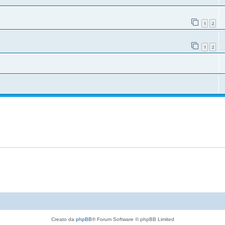
1
2
1
2
Creato da
phpBB
® Forum Software © phpBB Limited