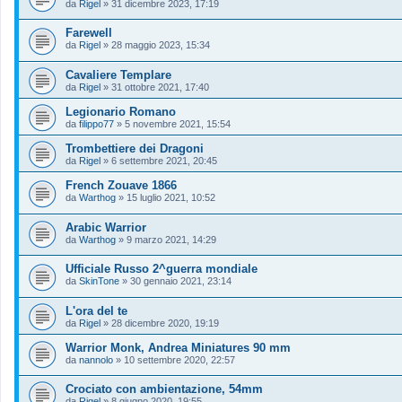
da
Rigel
»
31 dicembre 2023, 17:19
Farewell
da
Rigel
»
28 maggio 2023, 15:34
Cavaliere Templare
da
Rigel
»
31 ottobre 2021, 17:40
Legionario Romano
da
filippo77
»
5 novembre 2021, 15:54
Trombettiere dei Dragoni
da
Rigel
»
6 settembre 2021, 20:45
French Zouave 1866
da
Warthog
»
15 luglio 2021, 10:52
Arabic Warrior
da
Warthog
»
9 marzo 2021, 14:29
Ufficiale Russo 2^guerra mondiale
da
SkinTone
»
30 gennaio 2021, 23:14
L'ora del te
da
Rigel
»
28 dicembre 2020, 19:19
Warrior Monk, Andrea Miniatures 90 mm
da
nannolo
»
10 settembre 2020, 22:57
Crociato con ambientazione, 54mm
da
Rigel
»
8 giugno 2020, 19:55