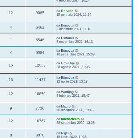
4 febbraio 2024, 10:14
da
Rosario
12
9085
15 gennaio 2024, 16:34
da
Bonovox
4
6461
2 dicembre 2021, 11:16
da
Dioramik
1
5546
5 novembre 2021, 16:13
da
Bonovox
4
6384
10 settembre 2021, 15:09
da
Cox-One
16
12033
28 agosto 2021, 21:35
da
Bonovox
16
11437
12 aprile 2021, 13:19
da
Warthog
12
10850
3 febbraio 2021, 18:47
da
Mauro
9
7736
30 dicembre 2020, 19:49
da
microciccio
12
10767
28 settembre 2020, 13:38
da
Rigel
8
8076
18 luglio 2020, 11:36