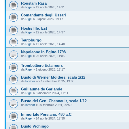
Roustam Raza
da
Rigel
»
12 aprile 2026, 14:31
Comandante degli Ussari
da
Rigel
»
9 aprile 2026, 19:17
Hostis Illic Est
da
Rigel
»
12 aprile 2026, 14:37
Teutoburgo
da
Rigel
»
12 aprile 2026, 14:40
Napoleone in Egitto 1798
da
Rigel
»
26 aprile 2025, 11:06
Trombettiere Eclaireurs
da
Rigel
»
1 giugno 2025, 17:17
Busto di Werner Molders, scala 1/12
da
lorebor
»
27 settembre 2025, 13:06
Guillaume de Garlande
da
Rigel
»
8 dicembre 2024, 17:11
Busto del Gen. Chennault, scala 1/12
da
lorebor
»
20 febbraio 2024, 20:50
Immortale Persiano, 480 a.C.
da
Rigel
»
14 aprile 2024, 17:30
Busto Vichingo