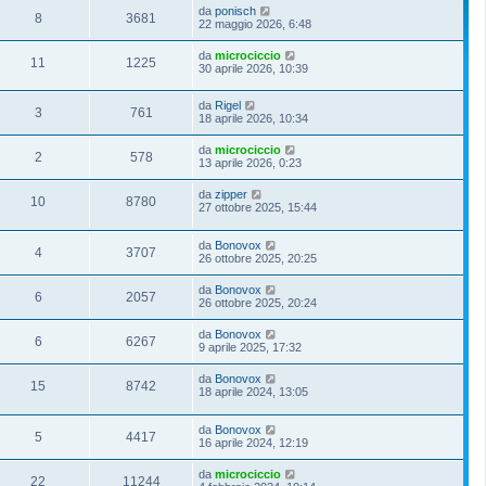
da
ponisch
8
3681
22 maggio 2026, 6:48
da
microciccio
11
1225
30 aprile 2026, 10:39
da
Rigel
3
761
18 aprile 2026, 10:34
da
microciccio
2
578
13 aprile 2026, 0:23
da
zipper
10
8780
27 ottobre 2025, 15:44
da
Bonovox
4
3707
26 ottobre 2025, 20:25
da
Bonovox
6
2057
26 ottobre 2025, 20:24
da
Bonovox
6
6267
9 aprile 2025, 17:32
da
Bonovox
15
8742
18 aprile 2024, 13:05
da
Bonovox
5
4417
16 aprile 2024, 12:19
da
microciccio
22
11244