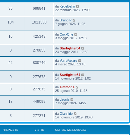
da
Kegelbahn
35
688841
22 febbraio 2023, 17:09
da
Bruno P
104
1021558
7 giugno 2026, 11:25
da
Cox-One
16
425343
3 maggio 2016, 12:18
da
Starfighter84
0
270855
23 maggio 2014, 17:32
da
VorreiVolare
42
830746
4 marzo 2020, 13:45
da
Starfighter84
0
277673
14 novembre 2012, 1:02
da
simmons
0
277675
25 agosto 2010, 11:18
da
daccia
18
449099
7 maggio 2024, 14:27
da
Giannide
3
277271
14 novembre 2019, 19:48
RISPOSTE
VISITE
ULTIMO MESSAGGIO