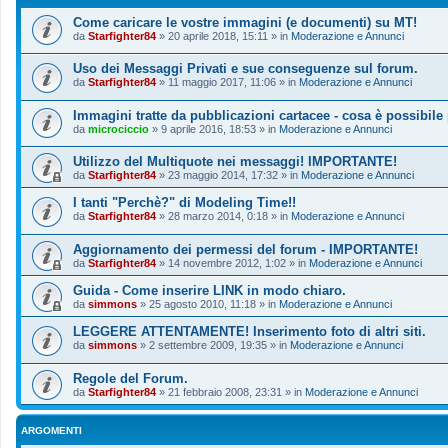
Come caricare le vostre immagini (e documenti) su MT!
da
Starfighter84
»
20 aprile 2018, 15:11
» in
Moderazione e Annunci
Uso dei Messaggi Privati e sue conseguenze sul forum.
da
Starfighter84
»
11 maggio 2017, 11:06
» in
Moderazione e Annunci
Immagini tratte da pubblicazioni cartacee - cosa è possibile
da
microciccio
»
9 aprile 2016, 18:53
» in
Moderazione e Annunci
Utilizzo del Multiquote nei messaggi! IMPORTANTE!
da
Starfighter84
»
23 maggio 2014, 17:32
» in
Moderazione e Annunci
I tanti "Perchè?" di Modeling Time!!
da
Starfighter84
»
28 marzo 2014, 0:18
» in
Moderazione e Annunci
Aggiornamento dei permessi del forum - IMPORTANTE!
da
Starfighter84
»
14 novembre 2012, 1:02
» in
Moderazione e Annunci
Guida - Come inserire LINK in modo chiaro.
da
simmons
»
25 agosto 2010, 11:18
» in
Moderazione e Annunci
LEGGERE ATTENTAMENTE! Inserimento foto di altri siti.
da
simmons
»
2 settembre 2009, 19:35
» in
Moderazione e Annunci
Regole del Forum.
da
Starfighter84
»
21 febbraio 2008, 23:31
» in
Moderazione e Annunci
ARGOMENTI