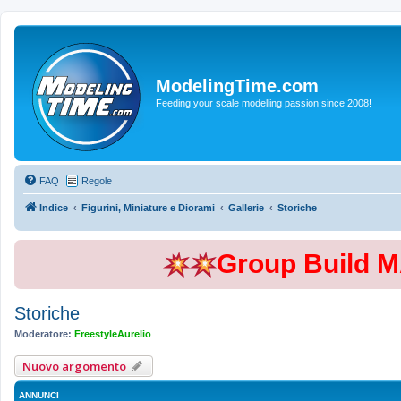
ModelingTime.com
Feeding your scale modelling passion since 2008!
FAQ
Regole
Indice
Figurini, Miniature e Diorami
Gallerie
Storiche
Group Build 
Storiche
Moderatore:
FreestyleAurelio
Nuovo argomento
ANNUNCI