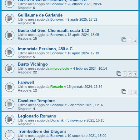
Ultimo messaggio da
Bonovox
«
26 ottobre 2025, 20:24
Risposte:
6
Guillaume de Garlande
Ultimo messaggio da
Bonovox
«
9 aprile 2025, 17:32
Risposte:
6
Busto del Gen. Chennault, scala 1/12
Ultimo messaggio da
Bonovox
«
18 aprile 2024, 13:05
Risposte:
15
1
2
Immortale Persiano, 480 a.C.
Ultimo messaggio da
Bonovox
«
16 aprile 2024, 12:19
Risposte:
5
Busto Vichingo
Ultimo messaggio da
microciccio
«
4 febbraio 2024, 10:14
Risposte:
22
1
2
3
Farewell
Ultimo messaggio da
Rosario
«
15 gennaio 2024, 16:34
Risposte:
12
1
2
Cavaliere Templare
Ultimo messaggio da
Bonovox
«
2 dicembre 2021, 11:16
Risposte:
4
Legionario Romano
Ultimo messaggio da
Dioramik
«
5 novembre 2021, 16:13
Risposte:
1
Trombettiere dei Dragoni
Ultimo messaggio da
Bonovox
«
10 settembre 2021, 15:09
Risposte:
4