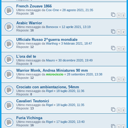
French Zouave 1866
Ultimo messaggio da
Cox-One
«
28 agosto 2021, 21:35
Risposte:
16
1
2
Arabic Warrior
Ultimo messaggio da
Bonovox
«
12 aprile 2021, 13:19
Risposte:
16
1
2
Ufficiale Russo 2^guerra mondiale
Ultimo messaggio da
Warthog
«
3 febbraio 2021, 18:47
Risposte:
12
1
2
L'ora del te
Ultimo messaggio da
Mauro
«
30 dicembre 2020, 19:49
Risposte:
9
Warrior Monk, Andrea Miniatures 90 mm
Ultimo messaggio da
microciccio
«
28 settembre 2020, 13:38
Risposte:
12
1
2
Crociato con ambientazione, 54mm
Ultimo messaggio da
Rigel
«
18 luglio 2020, 11:36
Risposte:
8
Cavalieri Teutonici
Ultimo messaggio da
Rigel
«
18 luglio 2020, 11:35
Risposte:
13
1
2
Furia Vichinga
Ultimo messaggio da
Rigel
«
17 luglio 2020, 13:40
Risposte:
16
1
2