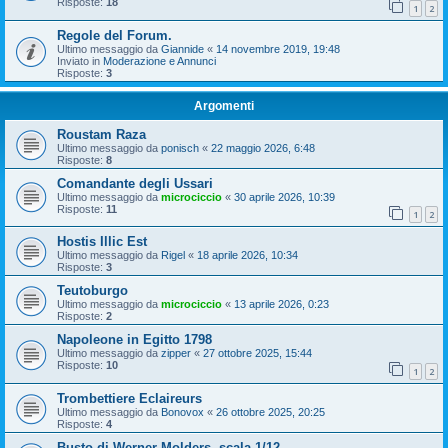
Risposte:
18
1
2
Regole del Forum.
Ultimo messaggio da
Giannide
«
14 novembre 2019, 19:48
Inviato in
Moderazione e Annunci
Risposte:
3
Argomenti
Roustam Raza
Ultimo messaggio da
ponisch
«
22 maggio 2026, 6:48
Risposte:
8
Comandante degli Ussari
Ultimo messaggio da
microciccio
«
30 aprile 2026, 10:39
Risposte:
11
1
2
Hostis Illic Est
Ultimo messaggio da
Rigel
«
18 aprile 2026, 10:34
Risposte:
3
Teutoburgo
Ultimo messaggio da
microciccio
«
13 aprile 2026, 0:23
Risposte:
2
Napoleone in Egitto 1798
Ultimo messaggio da
zipper
«
27 ottobre 2025, 15:44
Risposte:
10
1
2
Trombettiere Eclaireurs
Ultimo messaggio da
Bonovox
«
26 ottobre 2025, 20:25
Risposte:
4
Busto di Werner Molders, scala 1/12