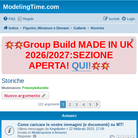
ModelingTime.com
FAQ
Regole
Iscriviti
Login
Indice
Figurini, Miniature e Diorami
Gallerie
Storiche
Group Build MADE IN UK
2026/2027:SEZIONE
APERTA!
QUI!
Storiche
Moderatore:
FreestyleAurelio
Nuovo argomento
1
2
3
4
5
Prossimo
122 argomenti
Annunci
Come caricare le vostre immagini (e documenti) su MT!
Ultimo messaggio da
Kegelbahn
«
22 febbraio 2023, 17:09
Inviato in
Moderazione e Annunci
Risposte:
35
1
2
3
4