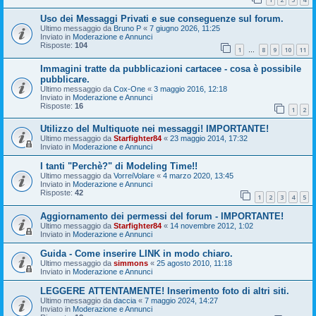
Uso dei Messaggi Privati e sue conseguenze sul forum.
Ultimo messaggio da
Bruno P
«
7 giugno 2026, 11:25
Inviato in
Moderazione e Annunci
Risposte:
104
1
8
9
10
11
…
Immagini tratte da pubblicazioni cartacee - cosa è possibile
pubblicare.
Ultimo messaggio da
Cox-One
«
3 maggio 2016, 12:18
Inviato in
Moderazione e Annunci
Risposte:
16
1
2
Utilizzo del Multiquote nei messaggi! IMPORTANTE!
Ultimo messaggio da
Starfighter84
«
23 maggio 2014, 17:32
Inviato in
Moderazione e Annunci
I tanti "Perchè?" di Modeling Time!!
Ultimo messaggio da
VorreiVolare
«
4 marzo 2020, 13:45
Inviato in
Moderazione e Annunci
Risposte:
42
1
2
3
4
5
Aggiornamento dei permessi del forum - IMPORTANTE!
Ultimo messaggio da
Starfighter84
«
14 novembre 2012, 1:02
Inviato in
Moderazione e Annunci
Guida - Come inserire LINK in modo chiaro.
Ultimo messaggio da
simmons
«
25 agosto 2010, 11:18
Inviato in
Moderazione e Annunci
LEGGERE ATTENTAMENTE! Inserimento foto di altri siti.
Ultimo messaggio da
daccia
«
7 maggio 2024, 14:27
Inviato in
Moderazione e Annunci