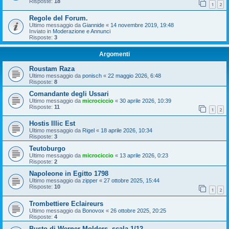
Risposte:
18
1
2
Regole del Forum.
Ultimo messaggio da
Giannide
«
14 novembre 2019, 19:48
Inviato in
Moderazione e Annunci
Risposte:
3
Argomenti
Roustam Raza
Ultimo messaggio da
ponisch
«
22 maggio 2026, 6:48
Risposte:
8
Comandante degli Ussari
Ultimo messaggio da
microciccio
«
30 aprile 2026, 10:39
Risposte:
11
1
2
Hostis Illic Est
Ultimo messaggio da
Rigel
«
18 aprile 2026, 10:34
Risposte:
3
Teutoburgo
Ultimo messaggio da
microciccio
«
13 aprile 2026, 0:23
Risposte:
2
Napoleone in Egitto 1798
Ultimo messaggio da
zipper
«
27 ottobre 2025, 15:44
Risposte:
10
1
2
Trombettiere Eclaireurs
Ultimo messaggio da
Bonovox
«
26 ottobre 2025, 20:25
Risposte:
4
Busto di Werner Molders, scala 1/12