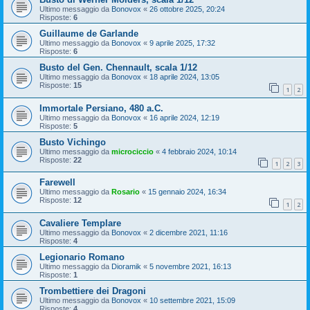
Ultimo messaggio da
Bonovox
«
26 ottobre 2025, 20:24
Risposte:
6
Guillaume de Garlande
Ultimo messaggio da
Bonovox
«
9 aprile 2025, 17:32
Risposte:
6
Busto del Gen. Chennault, scala 1/12
Ultimo messaggio da
Bonovox
«
18 aprile 2024, 13:05
Risposte:
15
1
2
Immortale Persiano, 480 a.C.
Ultimo messaggio da
Bonovox
«
16 aprile 2024, 12:19
Risposte:
5
Busto Vichingo
Ultimo messaggio da
microciccio
«
4 febbraio 2024, 10:14
Risposte:
22
1
2
3
Farewell
Ultimo messaggio da
Rosario
«
15 gennaio 2024, 16:34
Risposte:
12
1
2
Cavaliere Templare
Ultimo messaggio da
Bonovox
«
2 dicembre 2021, 11:16
Risposte:
4
Legionario Romano
Ultimo messaggio da
Dioramik
«
5 novembre 2021, 16:13
Risposte:
1
Trombettiere dei Dragoni
Ultimo messaggio da
Bonovox
«
10 settembre 2021, 15:09
Risposte:
4