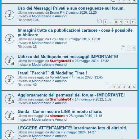
Uso dei Messaggi Privati e sue conseguenze sul forum.
Ultimo messaggio da
Bruno P
«
7 giugno 2026, 11:25
Inviato in
Moderazione e Annunci
Risposte:
104
1
8
9
10
11
…
Immagini tratte da pubblicazioni cartacee - cosa è possibile
pubblicare.
Ultimo messaggio da
Cox-One
«
3 maggio 2016, 12:18
Inviato in
Moderazione e Annunci
Risposte:
16
1
2
Utilizzo del Multiquote nei messaggi! IMPORTANTE!
Ultimo messaggio da
Starfighter84
«
23 maggio 2014, 17:32
Inviato in
Moderazione e Annunci
I tanti "Perchè?" di Modeling Time!!
Ultimo messaggio da
VorreiVolare
«
4 marzo 2020, 13:45
Inviato in
Moderazione e Annunci
Risposte:
42
1
2
3
4
5
Aggiornamento dei permessi del forum - IMPORTANTE!
Ultimo messaggio da
Starfighter84
«
14 novembre 2012, 1:02
Inviato in
Moderazione e Annunci
Guida - Come inserire LINK in modo chiaro.
Ultimo messaggio da
simmons
«
25 agosto 2010, 11:18
Inviato in
Moderazione e Annunci
LEGGERE ATTENTAMENTE! Inserimento foto di altri siti.
Ultimo messaggio da
daccia
«
7 maggio 2024, 14:27
Inviato in
Moderazione e Annunci