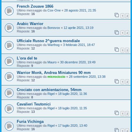
French Zouave 1866
Ultimo messaggio da
Cox-One
«
28 agosto 2021, 21:35
Risposte:
16
1
2
Arabic Warrior
Ultimo messaggio da
Bonovox
«
12 aprile 2021, 13:19
Risposte:
16
1
2
Ufficiale Russo 2^guerra mondiale
Ultimo messaggio da
Warthog
«
3 febbraio 2021, 18:47
Risposte:
12
1
2
L'ora del te
Ultimo messaggio da
Mauro
«
30 dicembre 2020, 19:49
Risposte:
9
Warrior Monk, Andrea Miniatures 90 mm
Ultimo messaggio da
microciccio
«
28 settembre 2020, 13:38
Risposte:
12
1
2
Crociato con ambientazione, 54mm
Ultimo messaggio da
Rigel
«
18 luglio 2020, 11:36
Risposte:
8
Cavalieri Teutonici
Ultimo messaggio da
Rigel
«
18 luglio 2020, 11:35
Risposte:
13
1
2
Furia Vichinga
Ultimo messaggio da
Rigel
«
17 luglio 2020, 13:40
Risposte:
16
1
2