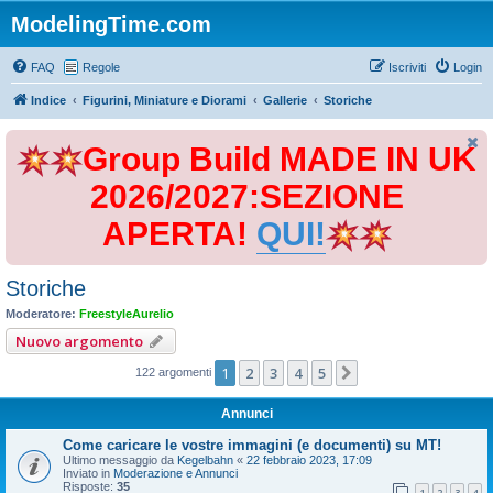
ModelingTime.com
FAQ
Regole
Iscriviti
Login
Indice
Figurini, Miniature e Diorami
Gallerie
Storiche
Group Build MADE IN UK
2026/2027:SEZIONE
APERTA!
QUI!
Storiche
Moderatore:
FreestyleAurelio
Nuovo argomento
1
2
3
4
5
Prossimo
122 argomenti
Annunci
Come caricare le vostre immagini (e documenti) su MT!
Ultimo messaggio da
Kegelbahn
«
22 febbraio 2023, 17:09
Inviato in
Moderazione e Annunci
Risposte:
35
1
2
3
4