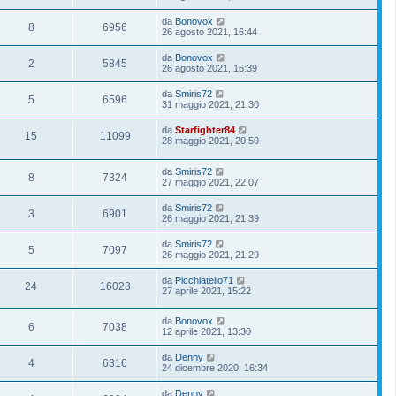
da
Bonovox
8
6956
26 agosto 2021, 16:44
da
Bonovox
2
5845
26 agosto 2021, 16:39
da
Smiris72
5
6596
31 maggio 2021, 21:30
da
Starfighter84
15
11099
28 maggio 2021, 20:50
da
Smiris72
8
7324
27 maggio 2021, 22:07
da
Smiris72
3
6901
26 maggio 2021, 21:39
da
Smiris72
5
7097
26 maggio 2021, 21:29
da
Picchiatello71
24
16023
27 aprile 2021, 15:22
da
Bonovox
6
7038
12 aprile 2021, 13:30
da
Denny
4
6316
24 dicembre 2020, 16:34
da
Denny