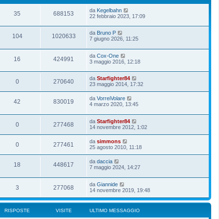
da
Kegelbahn
35
688153
22 febbraio 2023, 17:09
da
Bruno P
104
1020633
7 giugno 2026, 11:25
da
Cox-One
16
424991
3 maggio 2016, 12:18
da
Starfighter84
0
270640
23 maggio 2014, 17:32
da
VorreiVolare
42
830019
4 marzo 2020, 13:45
da
Starfighter84
0
277468
14 novembre 2012, 1:02
da
simmons
0
277461
25 agosto 2010, 11:18
da
daccia
18
448617
7 maggio 2024, 14:27
da
Giannide
3
277068
14 novembre 2019, 19:48
RISPOSTE
VISITE
ULTIMO MESSAGGIO