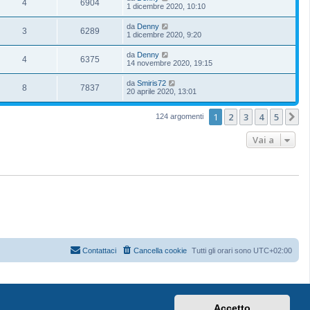
4
6904
1 dicembre 2020, 10:10
da
Denny
3
6289
1 dicembre 2020, 9:20
da
Denny
4
6375
14 novembre 2020, 19:15
da
Smiris72
8
7837
20 aprile 2020, 13:01
1
2
3
4
5
P
124 argomenti
Vai a
Contattaci
Cancella cookie
Tutti gli orari sono
UTC+02:00
Accetto