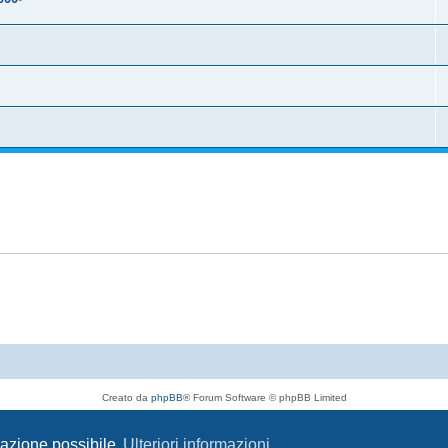
Creato da
phpBB
® Forum Software © phpBB Limited
Traduzione Italiana
phpBB-Italia.it
Privacy
|
Condizioni
igazione possibile
Ulteriori informazioni