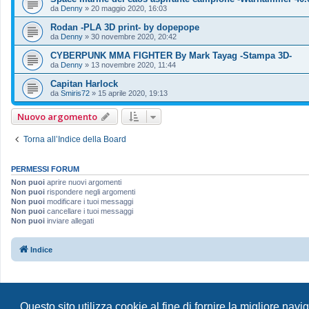
da
Denny
»
20 maggio 2020, 16:03
Rodan -PLA 3D print- by dopepope
da
Denny
»
30 novembre 2020, 20:42
CYBERPUNK MMA FIGHTER By Mark Tayag -Stampa 3D-
da
Denny
»
13 novembre 2020, 11:44
Capitan Harlock
da
Smiris72
»
15 aprile 2020, 19:13
Nuovo argomento
Torna all’Indice della Board
PERMESSI FORUM
Non puoi
aprire nuovi argomenti
Non puoi
rispondere negli argomenti
Non puoi
modificare i tuoi messaggi
Non puoi
cancellare i tuoi messaggi
Non puoi
inviare allegati
Indice
Questo sito utilizza cookie al fine di fornire la migliore nav