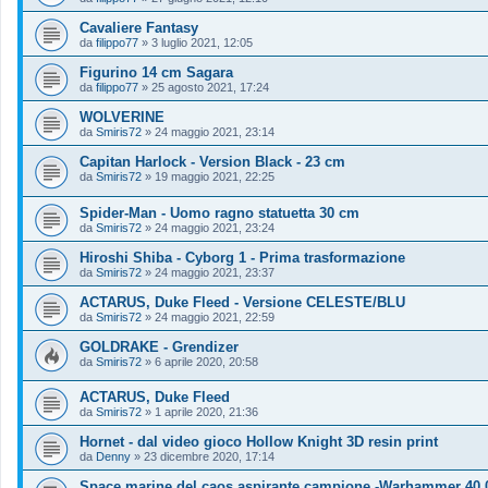
Cavaliere Fantasy
da
filippo77
»
3 luglio 2021, 12:05
Figurino 14 cm Sagara
da
filippo77
»
25 agosto 2021, 17:24
WOLVERINE
da
Smiris72
»
24 maggio 2021, 23:14
Capitan Harlock - Version Black - 23 cm
da
Smiris72
»
19 maggio 2021, 22:25
Spider-Man - Uomo ragno statuetta 30 cm
da
Smiris72
»
24 maggio 2021, 23:24
Hiroshi Shiba - Cyborg 1 - Prima trasformazione
da
Smiris72
»
24 maggio 2021, 23:37
ACTARUS, Duke Fleed - Versione CELESTE/BLU
da
Smiris72
»
24 maggio 2021, 22:59
GOLDRAKE - Grendizer
da
Smiris72
»
6 aprile 2020, 20:58
ACTARUS, Duke Fleed
da
Smiris72
»
1 aprile 2020, 21:36
Hornet - dal video gioco Hollow Knight 3D resin print
da
Denny
»
23 dicembre 2020, 17:14
Space marine del caos aspirante campione -Warhammer 40.