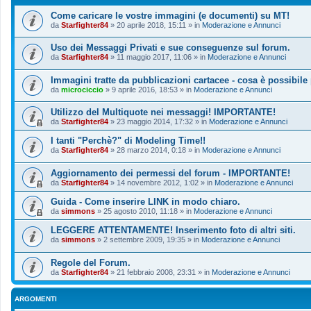
Come caricare le vostre immagini (e documenti) su MT!
da
Starfighter84
»
20 aprile 2018, 15:11
» in
Moderazione e Annunci
Uso dei Messaggi Privati e sue conseguenze sul forum.
da
Starfighter84
»
11 maggio 2017, 11:06
» in
Moderazione e Annunci
Immagini tratte da pubblicazioni cartacee - cosa è possibile
da
microciccio
»
9 aprile 2016, 18:53
» in
Moderazione e Annunci
Utilizzo del Multiquote nei messaggi! IMPORTANTE!
da
Starfighter84
»
23 maggio 2014, 17:32
» in
Moderazione e Annunci
I tanti "Perchè?" di Modeling Time!!
da
Starfighter84
»
28 marzo 2014, 0:18
» in
Moderazione e Annunci
Aggiornamento dei permessi del forum - IMPORTANTE!
da
Starfighter84
»
14 novembre 2012, 1:02
» in
Moderazione e Annunci
Guida - Come inserire LINK in modo chiaro.
da
simmons
»
25 agosto 2010, 11:18
» in
Moderazione e Annunci
LEGGERE ATTENTAMENTE! Inserimento foto di altri siti.
da
simmons
»
2 settembre 2009, 19:35
» in
Moderazione e Annunci
Regole del Forum.
da
Starfighter84
»
21 febbraio 2008, 23:31
» in
Moderazione e Annunci
ARGOMENTI