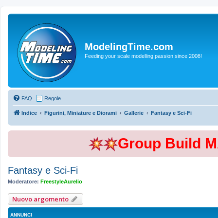
ModelingTime.com
Feeding your scale modelling passion since 2008!
FAQ
Regole
Indice
Figurini, Miniature e Diorami
Gallerie
Fantasy e Sci-Fi
Group Build 
Fantasy e Sci-Fi
Moderatore:
FreestyleAurelio
Nuovo argomento
ANNUNCI