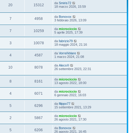
da
Smiris72
20
15312
18 marzo 2026, 15:59
da
Bonovox
7
4958
3 febbraio 2026, 13:09
da
microciccio
7
10259
5 aprile 2025, 17:39
da
fabrizio79
3
10078
18 maggio 2024, 21:16
da
VorreiVolare
4
4587
1 marzo 2024, 21:08
da
Alecs®
10
8078
26 settembre 2023, 22:31
da
microciccio
8
8161
13 agosto 2022, 18:00
da
microciccio
4
6071
6 gennaio 2022, 16:03
da
filippo77
5
6296
15 settembre 2021, 13:29
da
microciccio
2
5867
26 agosto 2021, 17:30
da
Bonovox
5
6206
26 agosto 2021, 16:45