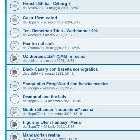
Hiroshi Shiba - Cyborg 2
da
Smiris72
»
24 maggio 2021, 23:47
Goku 18cm colori
da
filippo77
»
20 novembre 2024, 9:19
Ten. Demetrian Titus - Warhammer 40k
da
Alecs®
»
3 marzo 2025, 21:33
Rientro nel club
da
Vittorio69
»
15 maggio 2024, 12:45
OZ diorama 1/24 75MM in resina
da
ponisch
»
1 marzo 2024, 18:51
Black Canary con basetta scenografica
da
sfab84
»
5 agosto 2023, 16:42
Sanguinius ForgeWorld con basetta scenica
da
Jacopo
»
24 luglio 2022, 22:20
Deadpool and the lady
da
filippo77
»
24 dicembre 2021, 19:45
Goblin Shaman "moonshine" resina
da
filippo77
»
11 settembre 2021, 13:18
Figurino 14cm Fantasy "Mena"
da
filippo77
»
29 luglio 2021, 15:55
Mandalorian resina
da
filippo77
»
27 giugno 2021, 12:10