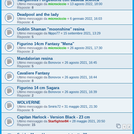
Ultimo messaggio da
microciccio
«
13 agosto 2022, 18:00
Risposte:
8
Deadpool and the lady
Ultimo messaggio da
microciccio
«
6 gennaio 2022, 16:03
Risposte:
4
Goblin Shaman "moonshine" resina
Ultimo messaggio da
filippo77
«
15 settembre 2021, 13:29
Risposte:
5
Figurino 14cm Fantasy "Mena"
Ultimo messaggio da
microciccio
«
26 agosto 2021, 17:30
Risposte:
2
Mandalorian resina
Ultimo messaggio da
Bonovox
«
26 agosto 2021, 16:45
Risposte:
5
Cavaliere Fantasy
Ultimo messaggio da
Bonovox
«
26 agosto 2021, 16:44
Risposte:
8
Figurino 14 cm Sagara
Ultimo messaggio da
Bonovox
«
26 agosto 2021, 16:39
Risposte:
2
WOLVERINE
Ultimo messaggio da
Smiris72
«
31 maggio 2021, 21:30
Risposte:
5
Capitan Harlock - Version Black - 23 cm
Ultimo messaggio da
Starfighter84
«
28 maggio 2021, 20:50
Risposte:
15
1
2