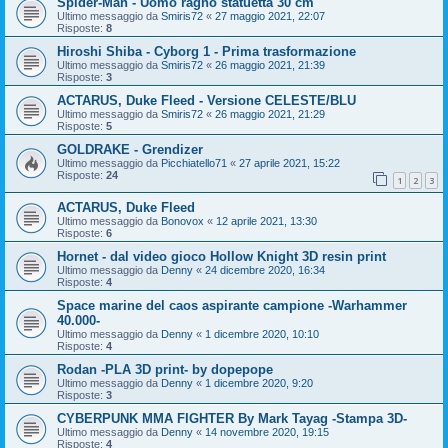
Spider-Man - Uomo ragno statuetta 30 cm
Ultimo messaggio da
Smiris72
«
27 maggio 2021, 22:07
Risposte:
8
Hiroshi Shiba - Cyborg 1 - Prima trasformazione
Ultimo messaggio da
Smiris72
«
26 maggio 2021, 21:39
Risposte:
3
ACTARUS, Duke Fleed - Versione CELESTE/BLU
Ultimo messaggio da
Smiris72
«
26 maggio 2021, 21:29
Risposte:
5
GOLDRAKE - Grendizer
Ultimo messaggio da
Picchiatello71
«
27 aprile 2021, 15:22
Risposte:
24
1
2
3
ACTARUS, Duke Fleed
Ultimo messaggio da
Bonovox
«
12 aprile 2021, 13:30
Risposte:
6
Hornet - dal video gioco Hollow Knight 3D resin print
Ultimo messaggio da
Denny
«
24 dicembre 2020, 16:34
Risposte:
4
Space marine del caos aspirante campione -Warhammer
40.000-
Ultimo messaggio da
Denny
«
1 dicembre 2020, 10:10
Risposte:
4
Rodan -PLA 3D print- by dopepope
Ultimo messaggio da
Denny
«
1 dicembre 2020, 9:20
Risposte:
3
CYBERPUNK MMA FIGHTER By Mark Tayag -Stampa 3D-
Ultimo messaggio da
Denny
«
14 novembre 2020, 19:15
Risposte:
4