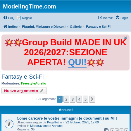
ModelingTime.com
FAQ
Regole
Iscriviti
Login
Indice
Figurini, Miniature e Diorami
Gallerie
Fantasy e Sci-Fi
Group Build MADE IN UK
2026/2027:SEZIONE
APERTA!
QUI!
Fantasy e Sci-Fi
Moderatore:
FreestyleAurelio
Nuovo argomento
1
2
3
4
5
Prossimo
124 argomenti
Annunci
Come caricare le vostre immagini (e documenti) su MT!
Ultimo messaggio da
Kegelbahn
«
22 febbraio 2023, 17:09
Inviato in
Moderazione e Annunci
Risposte:
35
1
2
3
4