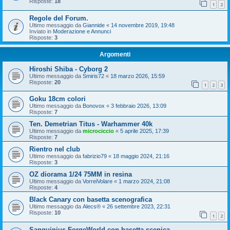
Risposte:
18
1
2
Regole del Forum.
Ultimo messaggio da
Giannide
«
14 novembre 2019, 19:48
Inviato in
Moderazione e Annunci
Risposte:
3
Argomenti
Hiroshi Shiba - Cyborg 2
Ultimo messaggio da
Smiris72
«
18 marzo 2026, 15:59
Risposte:
20
1
2
3
Goku 18cm colori
Ultimo messaggio da
Bonovox
«
3 febbraio 2026, 13:09
Risposte:
7
Ten. Demetrian Titus - Warhammer 40k
Ultimo messaggio da
microciccio
«
5 aprile 2025, 17:39
Risposte:
7
Rientro nel club
Ultimo messaggio da
fabrizio79
«
18 maggio 2024, 21:16
Risposte:
3
OZ diorama 1/24 75MM in resina
Ultimo messaggio da
VorreiVolare
«
1 marzo 2024, 21:08
Risposte:
4
Black Canary con basetta scenografica
Ultimo messaggio da
Alecs®
«
26 settembre 2023, 22:31
Risposte:
10
1
2
Sanguinius ForgeWorld con basetta scenica