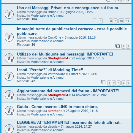
Uso dei Messaggi Privati e sue conseguenze sul forum.
Ultimo messaggio da
Bruno P
«
7 giugno 2026, 11:25
Inviato in
Moderazione e Annunci
Risposte:
104
1
8
9
10
11
…
Immagini tratte da pubblicazioni cartacee - cosa è possibile
pubblicare.
Ultimo messaggio da
Cox-One
«
3 maggio 2016, 12:18
Inviato in
Moderazione e Annunci
Risposte:
16
1
2
Utilizzo del Multiquote nei messaggi! IMPORTANTE!
Ultimo messaggio da
Starfighter84
«
23 maggio 2014, 17:32
Inviato in
Moderazione e Annunci
I tanti "Perchè?" di Modeling Time!!
Ultimo messaggio da
VorreiVolare
«
4 marzo 2020, 13:45
Inviato in
Moderazione e Annunci
Risposte:
42
1
2
3
4
5
Aggiornamento dei permessi del forum - IMPORTANTE!
Ultimo messaggio da
Starfighter84
«
14 novembre 2012, 1:02
Inviato in
Moderazione e Annunci
Guida - Come inserire LINK in modo chiaro.
Ultimo messaggio da
simmons
«
25 agosto 2010, 11:18
Inviato in
Moderazione e Annunci
LEGGERE ATTENTAMENTE! Inserimento foto di altri siti.
Ultimo messaggio da
daccia
«
7 maggio 2024, 14:27
Inviato in
Moderazione e Annunci