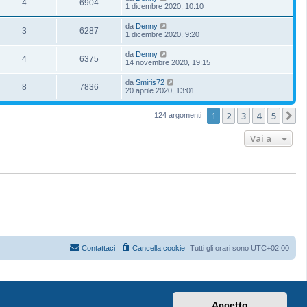
4
6904
1 dicembre 2020, 10:10
da
Denny
3
6287
1 dicembre 2020, 9:20
da
Denny
4
6375
14 novembre 2020, 19:15
da
Smiris72
8
7836
20 aprile 2020, 13:01
1
2
3
4
5
P
124 argomenti
Vai a
Contattaci
Cancella cookie
Tutti gli orari sono
UTC+02:00
Accetto