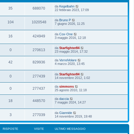
da
Kegelbahn
35
688070
22 febbraio 2023, 17:09
da
Bruno P
104
1020548
7 giugno 2026, 11:25
da
Cox-One
16
424949
3 maggio 2016, 12:18
da
Starfighter84
0
270613
23 maggio 2014, 17:32
da
VorreiVolare
42
829936
4 marzo 2020, 13:45
da
Starfighter84
0
277439
14 novembre 2012, 1:02
da
simmons
0
277437
25 agosto 2010, 11:18
da
daccia
18
448570
7 maggio 2024, 14:27
da
Giannide
3
277039
14 novembre 2019, 19:48
RISPOSTE
VISITE
ULTIMO MESSAGGIO