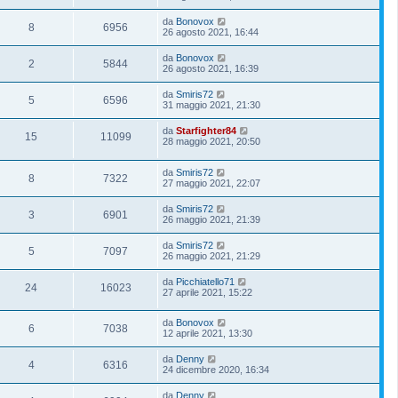
da
Bonovox
8
6956
26 agosto 2021, 16:44
da
Bonovox
2
5844
26 agosto 2021, 16:39
da
Smiris72
5
6596
31 maggio 2021, 21:30
da
Starfighter84
15
11099
28 maggio 2021, 20:50
da
Smiris72
8
7322
27 maggio 2021, 22:07
da
Smiris72
3
6901
26 maggio 2021, 21:39
da
Smiris72
5
7097
26 maggio 2021, 21:29
da
Picchiatello71
24
16023
27 aprile 2021, 15:22
da
Bonovox
6
7038
12 aprile 2021, 13:30
da
Denny
4
6316
24 dicembre 2020, 16:34
da
Denny