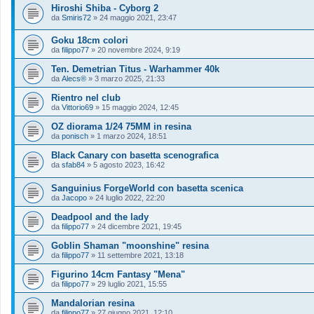
Hiroshi Shiba - Cyborg 2
da
Smiris72
»
24 maggio 2021, 23:47
Goku 18cm colori
da
filippo77
»
20 novembre 2024, 9:19
Ten. Demetrian Titus - Warhammer 40k
da
Alecs®
»
3 marzo 2025, 21:33
Rientro nel club
da
Vittorio69
»
15 maggio 2024, 12:45
OZ diorama 1/24 75MM in resina
da
ponisch
»
1 marzo 2024, 18:51
Black Canary con basetta scenografica
da
sfab84
»
5 agosto 2023, 16:42
Sanguinius ForgeWorld con basetta scenica
da
Jacopo
»
24 luglio 2022, 22:20
Deadpool and the lady
da
filippo77
»
24 dicembre 2021, 19:45
Goblin Shaman "moonshine" resina
da
filippo77
»
11 settembre 2021, 13:18
Figurino 14cm Fantasy "Mena"
da
filippo77
»
29 luglio 2021, 15:55
Mandalorian resina
da
filippo77
»
27 giugno 2021, 12:10