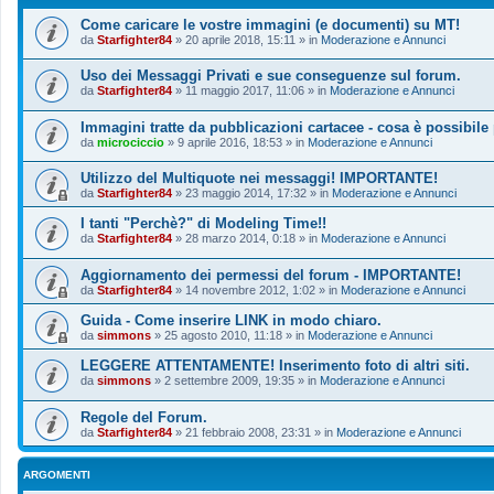
Come caricare le vostre immagini (e documenti) su MT!
da
Starfighter84
»
20 aprile 2018, 15:11
» in
Moderazione e Annunci
Uso dei Messaggi Privati e sue conseguenze sul forum.
da
Starfighter84
»
11 maggio 2017, 11:06
» in
Moderazione e Annunci
Immagini tratte da pubblicazioni cartacee - cosa è possibile
da
microciccio
»
9 aprile 2016, 18:53
» in
Moderazione e Annunci
Utilizzo del Multiquote nei messaggi! IMPORTANTE!
da
Starfighter84
»
23 maggio 2014, 17:32
» in
Moderazione e Annunci
I tanti "Perchè?" di Modeling Time!!
da
Starfighter84
»
28 marzo 2014, 0:18
» in
Moderazione e Annunci
Aggiornamento dei permessi del forum - IMPORTANTE!
da
Starfighter84
»
14 novembre 2012, 1:02
» in
Moderazione e Annunci
Guida - Come inserire LINK in modo chiaro.
da
simmons
»
25 agosto 2010, 11:18
» in
Moderazione e Annunci
LEGGERE ATTENTAMENTE! Inserimento foto di altri siti.
da
simmons
»
2 settembre 2009, 19:35
» in
Moderazione e Annunci
Regole del Forum.
da
Starfighter84
»
21 febbraio 2008, 23:31
» in
Moderazione e Annunci
ARGOMENTI