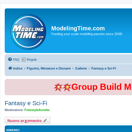
ModelingTime.com
Feeding your scale modelling passion since 2008!
FAQ
Regole
Indice
Figurini, Miniature e Diorami
Gallerie
Fantasy e Sci-Fi
Group Build 
Fantasy e Sci-Fi
Moderatore:
FreestyleAurelio
Nuovo argomento
ANNUNCI