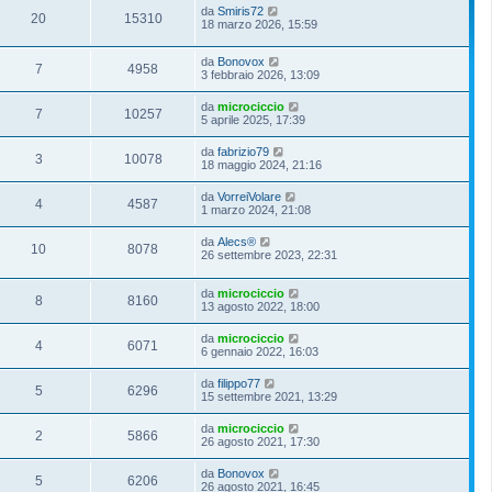
da
Smiris72
20
15310
18 marzo 2026, 15:59
da
Bonovox
7
4958
3 febbraio 2026, 13:09
da
microciccio
7
10257
5 aprile 2025, 17:39
da
fabrizio79
3
10078
18 maggio 2024, 21:16
da
VorreiVolare
4
4587
1 marzo 2024, 21:08
da
Alecs®
10
8078
26 settembre 2023, 22:31
da
microciccio
8
8160
13 agosto 2022, 18:00
da
microciccio
4
6071
6 gennaio 2022, 16:03
da
filippo77
5
6296
15 settembre 2021, 13:29
da
microciccio
2
5866
26 agosto 2021, 17:30
da
Bonovox
5
6206
26 agosto 2021, 16:45