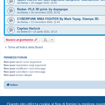
da
Denny
»
20 maggio 2020, 16:03
Rodan -PLA 3D print- by dopepope
da
Denny
»
30 novembre 2020, 20:42
CYBERPUNK MMA FIGHTER By Mark Tayag -Stampa 3D-
da
Denny
»
13 novembre 2020, 11:44
Capitan Harlock
da
Smiris72
»
15 aprile 2020, 19:13
Nuovo argomento
Torna all’Indice della Board
PERMESSI FORUM
Non puoi
aprire nuovi argomenti
Non puoi
rispondere negli argomenti
Non puoi
modificare i tuoi messaggi
Non puoi
cancellare i tuoi messaggi
Non puoi
inviare allegati
Indice
Questo sito utilizza cookie al fine di fornire la migliore nav