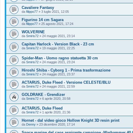
Cavaliere Fantasy
da
filippo77
»
3 luglio 2021, 12:05
Figurino 14 cm Sagara
da
filippo77
»
25 agosto 2021, 17:24
WOLVERINE
da
Smiris72
»
24 maggio 2021, 23:14
Capitan Harlock - Version Black - 23 cm
da
Smiris72
»
19 maggio 2021, 22:25
Spider-Man - Uomo ragno statuetta 30 cm
da
Smiris72
»
24 maggio 2021, 23:24
Hiroshi Shiba - Cyborg 1 - Prima trasformazione
da
Smiris72
»
24 maggio 2021, 23:37
ACTARUS, Duke Fleed - Versione CELESTE/BLU
da
Smiris72
»
24 maggio 2021, 22:59
GOLDRAKE - Grendizer
da
Smiris72
»
6 aprile 2020, 20:58
ACTARUS, Duke Fleed
da
Smiris72
»
1 aprile 2020, 21:36
Hornet - dal video gioco Hollow Knight 3D resin print
da
Denny
»
23 dicembre 2020, 17:14
Space marine del caos aspirante campione -Warhammer 40.