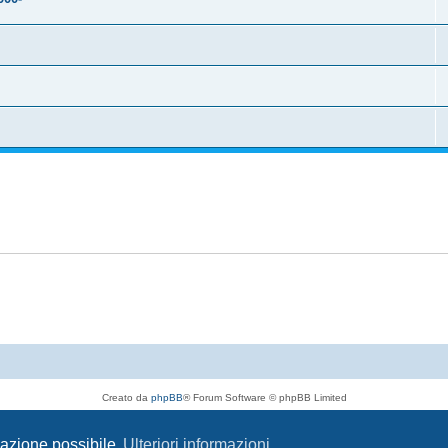
Creato da
phpBB
® Forum Software © phpBB Limited
Traduzione Italiana
phpBB-Italia.it
Privacy
|
Condizioni
igazione possibile
Ulteriori informazioni