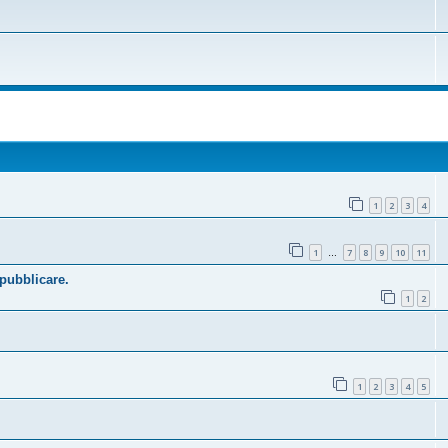
1
2
3
4
1
7
8
9
10
11
…
 pubblicare.
1
2
1
2
3
4
5