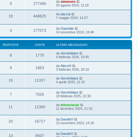
da
simmons
0
277466
25 agosto 2010, 11:18
da
daccia
18
448625
7 maggio 2024, 14:27
da
Giannide
3
277073
14 novembre 2019, 19:48
RISPOSTE
VISITE
ULTIMO MESSAGGIO
da
VorreiVolare
8
1770
4 febbraio 2026, 16:45
da
Alecs®
9
1863
3 febbraio 2026, 20:10
da
VorreiVolare
16
11337
4 aprile 2025, 11:15
da
VorreiVolare
7
7026
19 febbraio 2025, 22:30
da
microciccio
11
12360
11 dicembre 2024, 21:33
da
DavideV
20
16717
13 novembre 2023, 14:18
da
DavideV
13
8507