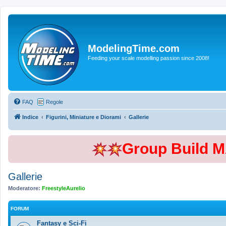
ModelingTime.com
Feeding your scale modelling passion since 2008!
FAQ
Regole
Indice
Figurini, Miniature e Diorami
Gallerie
Group Build 
Gallerie
Moderatore:
FreestyleAurelio
FORUM
Fantasy e Sci-Fi