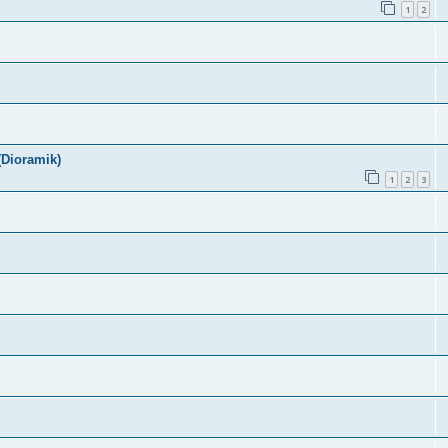
1
2
(Dioramik)
1
2
3