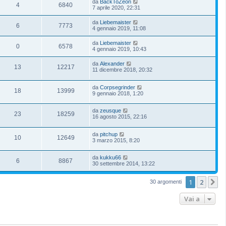
da
BackToZeon
4
6840
7 aprile 2020, 22:31
da
Liebemaister
6
7773
4 gennaio 2019, 11:08
da
Liebemaister
0
6578
4 gennaio 2019, 10:43
da
Alexander
13
12217
11 dicembre 2018, 20:32
da
Corpsegrinder
18
13999
9 gennaio 2018, 1:20
da
zeusque
23
18259
16 agosto 2015, 22:16
da
pitchup
10
12649
3 marzo 2015, 8:20
da
kukku66
6
8867
30 settembre 2014, 13:22
1
2
P
30 argomenti
Vai a