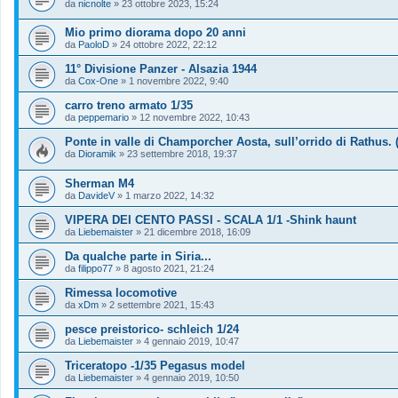
da
nicnolte
»
23 ottobre 2023, 15:24
Mio primo diorama dopo 20 anni
da
PaoloD
»
24 ottobre 2022, 22:12
11° Divisione Panzer - Alsazia 1944
da
Cox-One
»
1 novembre 2022, 9:40
carro treno armato 1/35
da
peppemario
»
12 novembre 2022, 10:43
Ponte in valle di Champorcher Aosta, sull’orrido di Rathus. 
da
Dioramik
»
23 settembre 2018, 19:37
Sherman M4
da
DavideV
»
1 marzo 2022, 14:32
VIPERA DEI CENTO PASSI - SCALA 1/1 -Shink haunt
da
Liebemaister
»
21 dicembre 2018, 16:09
Da qualche parte in Siria...
da
filippo77
»
8 agosto 2021, 21:24
Rimessa locomotive
da
xDm
»
2 settembre 2021, 15:43
pesce preistorico- schleich 1/24
da
Liebemaister
»
4 gennaio 2019, 10:47
Triceratopo -1/35 Pegasus model
da
Liebemaister
»
4 gennaio 2019, 10:50