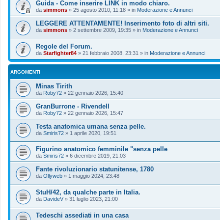
Guida - Come inserire LINK in modo chiaro.
da
simmons
»
25 agosto 2010, 11:18
» in
Moderazione e Annunci
LEGGERE ATTENTAMENTE! Inserimento foto di altri siti.
da
simmons
»
2 settembre 2009, 19:35
» in
Moderazione e Annunci
Regole del Forum.
da
Starfighter84
»
21 febbraio 2008, 23:31
» in
Moderazione e Annunci
ARGOMENTI
Minas Tirith
da
Roby72
»
22 gennaio 2026, 15:40
GranBurrone - Rivendell
da
Roby72
»
22 gennaio 2026, 15:47
Testa anatomica umana senza pelle.
da
Smiris72
»
1 aprile 2020, 19:51
Figurino anatomico femminile "senza pelle
da
Smiris72
»
6 dicembre 2019, 21:03
Fante rivoluzionario statunitense, 1780
da
Ollyweb
»
1 maggio 2024, 23:48
StuH/42, da qualche parte in Italia.
da
DavideV
»
31 luglio 2023, 21:00
Tedeschi assediati in una casa