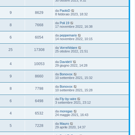
30 ottobre 2023, 9:32
da
PaoloD
9
8629
8 febbraio 2023, 18:32
da
Poli 19
8
7668
17 novembre 2022, 16:38
da
peppemario
6
6054
14 novembre 2022, 10:15
da
VorreiVolare
25
17308
25 ottobre 2022, 21:51
da
DavideV
4
10053
29 giugno 2022, 14:28
da
Bonovox
9
8660
10 settembre 2021, 15:32
da
Bonovox
8
7798
10 settembre 2021, 15:28
da
Fly-by-wire
6
6498
3 settembre 2021, 23:12
da
moregas
4
6532
24 maggio 2021, 16:43
da
Mauro
5
7228
29 aprile 2020, 14:37