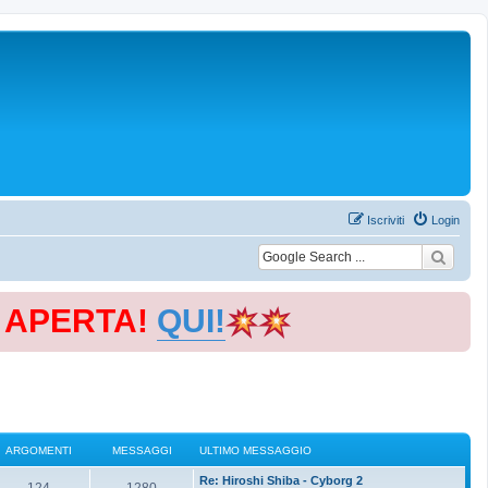
Iscriviti
Login
E APERTA!
QUI!
ARGOMENTI
MESSAGGI
ULTIMO MESSAGGIO
Re: Hiroshi Shiba - Cyborg 2
124
1280