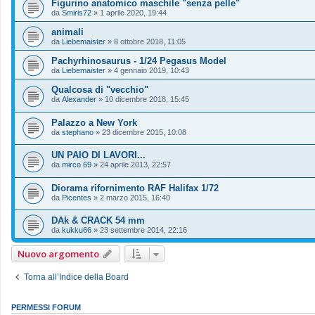
Figurino anatomico maschile "senza pelle"
da
Smiris72
»
1 aprile 2020, 19:44
animali
da
Liebemaister
»
8 ottobre 2018, 11:05
Pachyrhinosaurus - 1/24 Pegasus Model
da
Liebemaister
»
4 gennaio 2019, 10:43
Qualcosa di "vecchio"
da
Alexander
»
10 dicembre 2018, 15:45
Palazzo a New York
da
stephano
»
23 dicembre 2015, 10:08
UN PAIO DI LAVORI...
da
mirco 69
»
24 aprile 2013, 22:57
Diorama rifornimento RAF Halifax 1/72
da
Picentes
»
2 marzo 2015, 16:40
DAk & CRACK 54 mm
da
kukku66
»
23 settembre 2014, 22:16
Nuovo argomento
Torna all’Indice della Board
PERMESSI FORUM