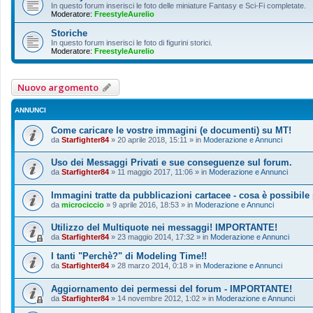
In questo forum inserisci le foto delle miniature Fantasy e Sci-Fi completate.
Moderatore:
FreestyleAurelio
Storiche
In questo forum inserisci le foto di figurini storici.
Moderatore:
FreestyleAurelio
Nuovo argomento
ANNUNCI
Come caricare le vostre immagini (e documenti) su MT!
da
Starfighter84
»
20 aprile 2018, 15:11
» in
Moderazione e Annunci
Uso dei Messaggi Privati e sue conseguenze sul forum.
da
Starfighter84
»
11 maggio 2017, 11:06
» in
Moderazione e Annunci
Immagini tratte da pubblicazioni cartacee - cosa è possibile
da
microciccio
»
9 aprile 2016, 18:53
» in
Moderazione e Annunci
Utilizzo del Multiquote nei messaggi! IMPORTANTE!
da
Starfighter84
»
23 maggio 2014, 17:32
» in
Moderazione e Annunci
I tanti "Perchè?" di Modeling Time!!
da
Starfighter84
»
28 marzo 2014, 0:18
» in
Moderazione e Annunci
Aggiornamento dei permessi del forum - IMPORTANTE!
da
Starfighter84
»
14 novembre 2012, 1:02
» in
Moderazione e Annunci