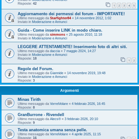
Risposte:
42
1
2
3
4
5
Aggiornamento dei permessi del forum - IMPORTANTE!
Ultimo messaggio da
Starfighter84
«
14 novembre 2012, 1:02
Inviato in
Moderazione e Annunci
Guida - Come inserire LINK in modo chiaro.
Ultimo messaggio da
simmons
«
25 agosto 2010, 11:18
Inviato in
Moderazione e Annunci
LEGGERE ATTENTAMENTE! Inserimento foto di altri siti.
Ultimo messaggio da
daccia
«
7 maggio 2024, 14:27
Inviato in
Moderazione e Annunci
Risposte:
18
1
2
Regole del Forum.
Ultimo messaggio da
Giannide
«
14 novembre 2019, 19:48
Inviato in
Moderazione e Annunci
Risposte:
3
Argomenti
Minas Tirith
Ultimo messaggio da
VorreiVolare
«
4 febbraio 2026, 16:45
Risposte:
8
GranBurrone - Rivendell
Ultimo messaggio da
Alecs®
«
3 febbraio 2026, 20:10
Risposte:
9
Testa anatomica umana senza pelle.
Ultimo messaggio da
VorreiVolare
«
4 aprile 2025, 11:15
Risposte:
16