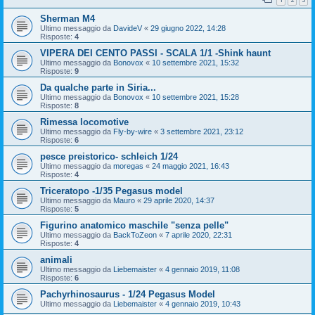
Sherman M4
Ultimo messaggio da
DavideV
«
29 giugno 2022, 14:28
Risposte:
4
VIPERA DEI CENTO PASSI - SCALA 1/1 -Shink haunt
Ultimo messaggio da
Bonovox
«
10 settembre 2021, 15:32
Risposte:
9
Da qualche parte in Siria...
Ultimo messaggio da
Bonovox
«
10 settembre 2021, 15:28
Risposte:
8
Rimessa locomotive
Ultimo messaggio da
Fly-by-wire
«
3 settembre 2021, 23:12
Risposte:
6
pesce preistorico- schleich 1/24
Ultimo messaggio da
moregas
«
24 maggio 2021, 16:43
Risposte:
4
Triceratopo -1/35 Pegasus model
Ultimo messaggio da
Mauro
«
29 aprile 2020, 14:37
Risposte:
5
Figurino anatomico maschile "senza pelle"
Ultimo messaggio da
BackToZeon
«
7 aprile 2020, 22:31
Risposte:
4
animali
Ultimo messaggio da
Liebemaister
«
4 gennaio 2019, 11:08
Risposte:
6
Pachyrhinosaurus - 1/24 Pegasus Model
Ultimo messaggio da
Liebemaister
«
4 gennaio 2019, 10:43