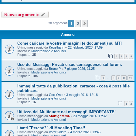
Nuovo argomento
1
2
Prossimo
30 argomenti
Annunci
Come caricare le vostre immagini (e documenti) su MT!
Ultimo messaggio da
Kegelbahn
«
22 febbraio 2023, 17:09
Inviato in
Moderazione e Annunci
Risposte:
35
1
2
3
4
Uso dei Messaggi Privati e sue conseguenze sul forum.
Ultimo messaggio da
Bruno P
«
7 giugno 2026, 11:25
Inviato in
Moderazione e Annunci
Risposte:
104
1
8
9
10
11
…
Immagini tratte da pubblicazioni cartacee - cosa è possibile
pubblicare.
Ultimo messaggio da
Cox-One
«
3 maggio 2016, 12:18
Inviato in
Moderazione e Annunci
Risposte:
16
1
2
Utilizzo del Multiquote nei messaggi! IMPORTANTE!
Ultimo messaggio da
Starfighter84
«
23 maggio 2014, 17:32
Inviato in
Moderazione e Annunci
I tanti "Perchè?" di Modeling Time!!
Ultimo messaggio da
VorreiVolare
«
4 marzo 2020, 13:45
Inviato in
Moderazione e Annunci