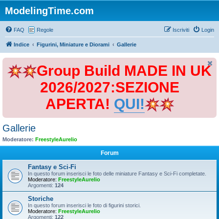
ModelingTime.com
FAQ
Regole
Iscriviti
Login
Indice
Figurini, Miniature e Diorami
Gallerie
Group Build MADE IN UK
2026/2027:SEZIONE
APERTA!
QUI!
Gallerie
Moderatore:
FreestyleAurelio
Forum
Fantasy e Sci-Fi
In questo forum inserisci le foto delle miniature Fantasy e Sci-Fi completate.
Moderatore:
FreestyleAurelio
Argomenti:
124
Storiche
In questo forum inserisci le foto di figurini storici.
Moderatore:
FreestyleAurelio
Argomenti:
122