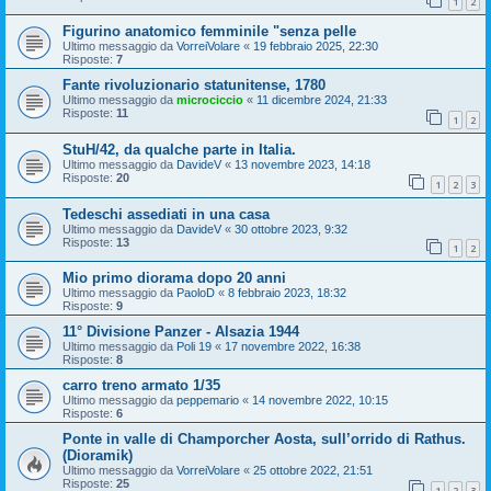
1
2
Figurino anatomico femminile "senza pelle
Ultimo messaggio da
VorreiVolare
«
19 febbraio 2025, 22:30
Risposte:
7
Fante rivoluzionario statunitense, 1780
Ultimo messaggio da
microciccio
«
11 dicembre 2024, 21:33
Risposte:
11
1
2
StuH/42, da qualche parte in Italia.
Ultimo messaggio da
DavideV
«
13 novembre 2023, 14:18
Risposte:
20
1
2
3
Tedeschi assediati in una casa
Ultimo messaggio da
DavideV
«
30 ottobre 2023, 9:32
Risposte:
13
1
2
Mio primo diorama dopo 20 anni
Ultimo messaggio da
PaoloD
«
8 febbraio 2023, 18:32
Risposte:
9
11° Divisione Panzer - Alsazia 1944
Ultimo messaggio da
Poli 19
«
17 novembre 2022, 16:38
Risposte:
8
carro treno armato 1/35
Ultimo messaggio da
peppemario
«
14 novembre 2022, 10:15
Risposte:
6
Ponte in valle di Champorcher Aosta, sull’orrido di Rathus.
(Dioramik)
Ultimo messaggio da
VorreiVolare
«
25 ottobre 2022, 21:51
Risposte:
25
1
2
3