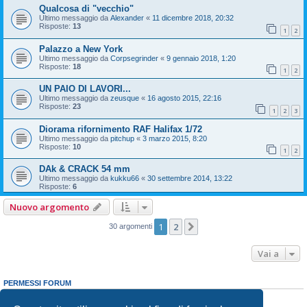
Qualcosa di "vecchio"
Ultimo messaggio da
Alexander
«
11 dicembre 2018, 20:32
Risposte:
13
1
2
Palazzo a New York
Ultimo messaggio da
Corpsegrinder
«
9 gennaio 2018, 1:20
Risposte:
18
1
2
UN PAIO DI LAVORI...
Ultimo messaggio da
zeusque
«
16 agosto 2015, 22:16
Risposte:
23
1
2
3
Diorama rifornimento RAF Halifax 1/72
Ultimo messaggio da
pitchup
«
3 marzo 2015, 8:20
Risposte:
10
1
2
DAk & CRACK 54 mm
Ultimo messaggio da
kukku66
«
30 settembre 2014, 13:22
Risposte:
6
Nuovo argomento
1
2
Prossimo
30 argomenti
Vai a
PERMESSI FORUM
Non puoi
aprire nuovi argomenti
Non puoi
rispondere negli argomenti