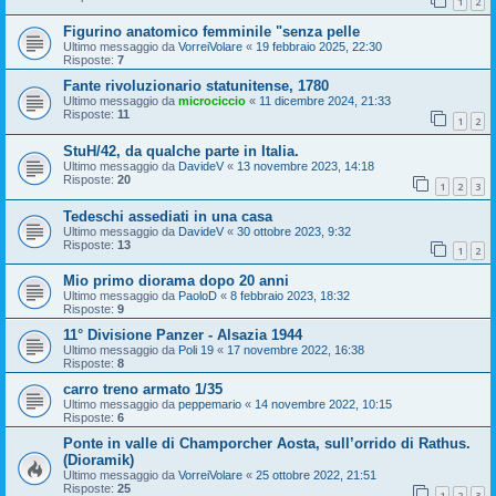
1
2
Figurino anatomico femminile "senza pelle
Ultimo messaggio da
VorreiVolare
«
19 febbraio 2025, 22:30
Risposte:
7
Fante rivoluzionario statunitense, 1780
Ultimo messaggio da
microciccio
«
11 dicembre 2024, 21:33
Risposte:
11
1
2
StuH/42, da qualche parte in Italia.
Ultimo messaggio da
DavideV
«
13 novembre 2023, 14:18
Risposte:
20
1
2
3
Tedeschi assediati in una casa
Ultimo messaggio da
DavideV
«
30 ottobre 2023, 9:32
Risposte:
13
1
2
Mio primo diorama dopo 20 anni
Ultimo messaggio da
PaoloD
«
8 febbraio 2023, 18:32
Risposte:
9
11° Divisione Panzer - Alsazia 1944
Ultimo messaggio da
Poli 19
«
17 novembre 2022, 16:38
Risposte:
8
carro treno armato 1/35
Ultimo messaggio da
peppemario
«
14 novembre 2022, 10:15
Risposte:
6
Ponte in valle di Champorcher Aosta, sull’orrido di Rathus.
(Dioramik)
Ultimo messaggio da
VorreiVolare
«
25 ottobre 2022, 21:51
Risposte:
25
1
2
3