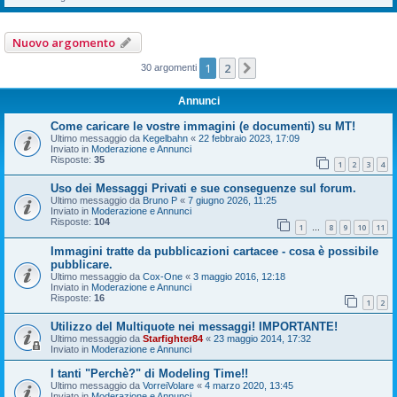
Nuovo argomento
1
2
Prossimo
30 argomenti
Annunci
Come caricare le vostre immagini (e documenti) su MT!
Ultimo messaggio da
Kegelbahn
«
22 febbraio 2023, 17:09
Inviato in
Moderazione e Annunci
Risposte:
35
1
2
3
4
Uso dei Messaggi Privati e sue conseguenze sul forum.
Ultimo messaggio da
Bruno P
«
7 giugno 2026, 11:25
Inviato in
Moderazione e Annunci
Risposte:
104
1
8
9
10
11
…
Immagini tratte da pubblicazioni cartacee - cosa è possibile
pubblicare.
Ultimo messaggio da
Cox-One
«
3 maggio 2016, 12:18
Inviato in
Moderazione e Annunci
Risposte:
16
1
2
Utilizzo del Multiquote nei messaggi! IMPORTANTE!
Ultimo messaggio da
Starfighter84
«
23 maggio 2014, 17:32
Inviato in
Moderazione e Annunci
I tanti "Perchè?" di Modeling Time!!
Ultimo messaggio da
VorreiVolare
«
4 marzo 2020, 13:45
Inviato in
Moderazione e Annunci