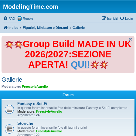
ModelingTime.com
FAQ
Regole
Iscriviti
Login
Indice
Figurini, Miniature e Diorami
Gallerie
Group Build MADE IN UK
2026/2027:SEZIONE
APERTA!
QUI!
Gallerie
Moderatore:
FreestyleAurelio
Forum
Fantasy e Sci-Fi
In questo forum inserisci le foto delle miniature Fantasy e Sci-Fi completate.
Moderatore:
FreestyleAurelio
Argomenti:
124
Storiche
In questo forum inserisci le foto di figurini storici.
Moderatore:
FreestyleAurelio
Argomenti:
122