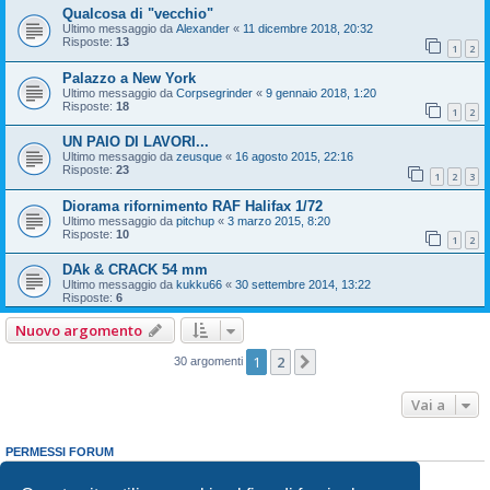
Qualcosa di "vecchio"
Ultimo messaggio da
Alexander
«
11 dicembre 2018, 20:32
Risposte:
13
1
2
Palazzo a New York
Ultimo messaggio da
Corpsegrinder
«
9 gennaio 2018, 1:20
Risposte:
18
1
2
UN PAIO DI LAVORI...
Ultimo messaggio da
zeusque
«
16 agosto 2015, 22:16
Risposte:
23
1
2
3
Diorama rifornimento RAF Halifax 1/72
Ultimo messaggio da
pitchup
«
3 marzo 2015, 8:20
Risposte:
10
1
2
DAk & CRACK 54 mm
Ultimo messaggio da
kukku66
«
30 settembre 2014, 13:22
Risposte:
6
Nuovo argomento
1
2
Prossimo
30 argomenti
Vai a
PERMESSI FORUM
Non puoi
aprire nuovi argomenti
Non puoi
rispondere negli argomenti