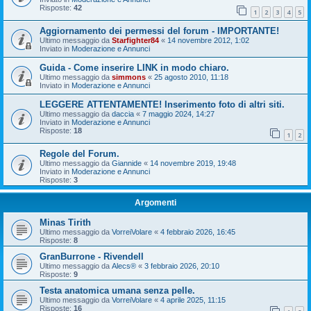
Risposte:
42
1
2
3
4
5
Aggiornamento dei permessi del forum - IMPORTANTE!
Ultimo messaggio da
Starfighter84
«
14 novembre 2012, 1:02
Inviato in
Moderazione e Annunci
Guida - Come inserire LINK in modo chiaro.
Ultimo messaggio da
simmons
«
25 agosto 2010, 11:18
Inviato in
Moderazione e Annunci
LEGGERE ATTENTAMENTE! Inserimento foto di altri siti.
Ultimo messaggio da
daccia
«
7 maggio 2024, 14:27
Inviato in
Moderazione e Annunci
Risposte:
18
1
2
Regole del Forum.
Ultimo messaggio da
Giannide
«
14 novembre 2019, 19:48
Inviato in
Moderazione e Annunci
Risposte:
3
Argomenti
Minas Tirith
Ultimo messaggio da
VorreiVolare
«
4 febbraio 2026, 16:45
Risposte:
8
GranBurrone - Rivendell
Ultimo messaggio da
Alecs®
«
3 febbraio 2026, 20:10
Risposte:
9
Testa anatomica umana senza pelle.
Ultimo messaggio da
VorreiVolare
«
4 aprile 2025, 11:15
Risposte:
16