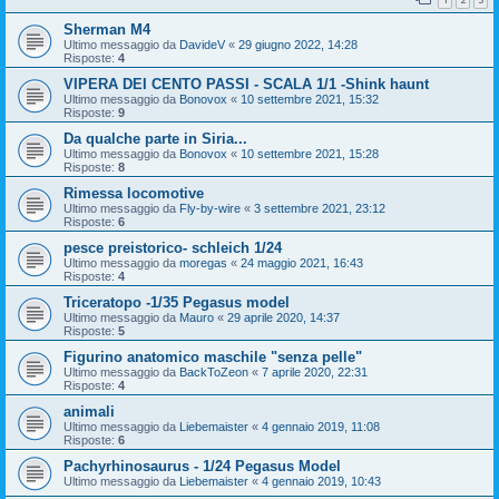
Sherman M4
Ultimo messaggio da
DavideV
«
29 giugno 2022, 14:28
Risposte:
4
VIPERA DEI CENTO PASSI - SCALA 1/1 -Shink haunt
Ultimo messaggio da
Bonovox
«
10 settembre 2021, 15:32
Risposte:
9
Da qualche parte in Siria...
Ultimo messaggio da
Bonovox
«
10 settembre 2021, 15:28
Risposte:
8
Rimessa locomotive
Ultimo messaggio da
Fly-by-wire
«
3 settembre 2021, 23:12
Risposte:
6
pesce preistorico- schleich 1/24
Ultimo messaggio da
moregas
«
24 maggio 2021, 16:43
Risposte:
4
Triceratopo -1/35 Pegasus model
Ultimo messaggio da
Mauro
«
29 aprile 2020, 14:37
Risposte:
5
Figurino anatomico maschile "senza pelle"
Ultimo messaggio da
BackToZeon
«
7 aprile 2020, 22:31
Risposte:
4
animali
Ultimo messaggio da
Liebemaister
«
4 gennaio 2019, 11:08
Risposte:
6
Pachyrhinosaurus - 1/24 Pegasus Model
Ultimo messaggio da
Liebemaister
«
4 gennaio 2019, 10:43