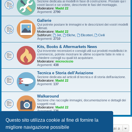
Sezione dedicata ai modelli in fase di costruzione. Postate qui i
vostri lavori e se volete, descrivete le fasi del montaggio.
Moderatore:
Madd 22
Argomenti:
2790
Gallerie
Qui potrete postare le immagini e le descrizioni dei vostri modelli
ultimati.
Moderatore:
Madd 22
Subforum:
Jet
,
Eliche
,
Elicotteri
,
Civili
Argomenti:
2710
Kits, Books & Aftermarkets News
Qui troverete recensioni e consigli utili sui prodotti modellistici in
commercio, potrete mostrare le ultime scoperte fatte in rete o
chiedere consigli su quali kit acquistare.
Moderatore:
microciccio
Argomenti:
438
Tecnica e Storia dell'Aviazione
Sezione dedicata ad articoli di tecnica e di storia dell'aviazione.
Moderatore:
Madd 22
Argomenti:
137
Walkaround
Sezione che raccoglie immagini, documentazione e dettagli dei
soggetti reali.
Moderatore:
Madd 22
Argomenti:
136
Questo sito utilizza cookie al fine di fornire la
migliore navigazione possibile
Vai a