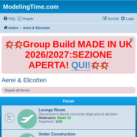
ModelingTime.com
FAQ
Regole
Iscriviti
Login
Indice
Aerei & Elicotteri
Group Build MADE IN UK
2026/2027:SEZIONE
APERTA!
QUI!
Aerei & Elicotteri
Regole del forum
Forum
Lounge Room
Discussioni in libertà sul mondo degli aerei & elicotteri.
Moderatore:
Madd 22
Argomenti:
1152
Under Construction