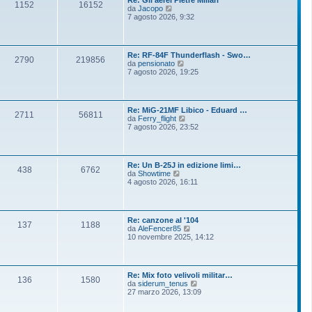
Re: Gli aerei Pietre Miliari
1152
16152
V
da
Jacopo
e
7 agosto 2026, 9:32
d
i
u
l
Re: RF-84F Thunderflash - Swo…
t
2790
219856
V
da
pensionato
i
e
7 agosto 2026, 19:25
m
d
o
i
m
u
e
l
s
Re: MiG-21MF Libico - Eduard …
t
2711
56811
s
V
da
Ferry_flight
i
a
e
7 agosto 2026, 23:52
m
g
d
o
g
i
m
i
u
e
o
l
s
Re: Un B-25J in edizione limi…
t
438
6762
s
V
da
Showtime
i
a
e
4 agosto 2026, 16:11
m
g
d
o
g
i
m
i
u
e
o
l
s
Re: canzone al '104
t
137
1188
s
V
da
AleFencer85
i
a
e
10 novembre 2025, 14:12
m
g
d
o
g
i
m
i
u
e
o
l
s
Re: Mix foto velivoli militar…
t
136
1580
s
V
da
siderum_tenus
i
a
e
27 marzo 2026, 13:09
m
g
d
o
g
i
m