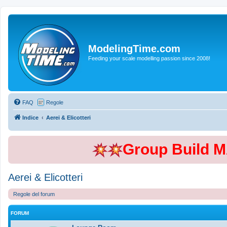
ModelingTime.com
Feeding your scale modelling passion since 2008!
FAQ
Regole
Indice
Aerei & Elicotteri
Group Build 
Aerei & Elicotteri
Regole del forum
FORUM