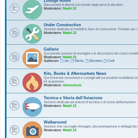
Lounge Room
Discussioni in libertà sul mondo degli aerei & elicotteri.
Moderatore:
Madd 22
Under Construction
Sezione dedicata ai modelli in fase di costruzione. Postate qui i 
Moderatore:
Madd 22
Gallerie
Qui potrete postare le immagini e le descrizioni dei vostri modelli
Moderatore:
Madd 22
Subforum:
Jet
,
Eliche
,
Elicotteri
,
Civili
Kits, Books & Aftermarkets News
Qui troverete recensioni e consigli utili sui prodotti modellistici
kit acquistare.
Moderatore:
microciccio
Tecnica e Storia dell'Aviazione
Sezione dedicata ad articoli di tecnica e di storia dell'aviazione.
Moderatore:
Madd 22
Walkaround
Sezione che raccoglie immagini, documentazione e dettagli dei so
Moderatore:
Madd 22