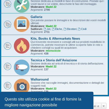
Sezione dedicata ai modelli in fase di costruzione. Postate qui i
vostri lavori e se volete, descrivete le fasi del montaggio.
Moderatore:
Madd 22
Argomenti:
2790
Gallerie
Qui potrete postare le immagini e le descrizioni dei vostri modelli
ultimati.
Moderatore:
Madd 22
Subforum:
Jet
,
Eliche
,
Elicotteri
,
Civili
Argomenti:
2711
Kits, Books & Aftermarkets News
Qui troverete recensioni e consigli utili sui prodotti modellistici in
commercio, potrete mostrare le ultime scoperte fatte in rete o
chiedere consigli su quali kit acquistare.
Moderatore:
microciccio
Argomenti:
438
Tecnica e Storia dell'Aviazione
Sezione dedicata ad articoli di tecnica e di storia dell'aviazione.
Moderatore:
Madd 22
Argomenti:
137
Walkaround
Sezione che raccoglie immagini, documentazione e dettagli dei
soggetti reali.
Moderatore:
Madd 22
Argomenti:
136
Questo sito utilizza cookie al fine di fornire la
migliore navigazione possibile
Vai a