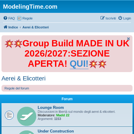
ModelingTime.com
FAQ
Regole
Iscriviti
Login
Indice
Aerei & Elicotteri
Group Build MADE IN UK
2026/2027:SEZIONE
APERTA!
QUI!
Aerei & Elicotteri
Regole del forum
Forum
Lounge Room
Discussioni in libertà sul mondo degli aerei & elicotteri.
Moderatore:
Madd 22
Argomenti:
1153
Under Construction