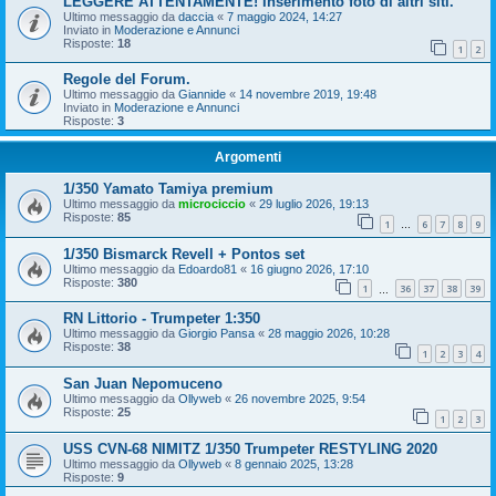
LEGGERE ATTENTAMENTE! Inserimento foto di altri siti.
Ultimo messaggio da
daccia
«
7 maggio 2024, 14:27
Inviato in
Moderazione e Annunci
Risposte:
18
1
2
Regole del Forum.
Ultimo messaggio da
Giannide
«
14 novembre 2019, 19:48
Inviato in
Moderazione e Annunci
Risposte:
3
Argomenti
1/350 Yamato Tamiya premium
Ultimo messaggio da
microciccio
«
29 luglio 2026, 19:13
Risposte:
85
1
6
7
8
9
…
1/350 Bismarck Revell + Pontos set
Ultimo messaggio da
Edoardo81
«
16 giugno 2026, 17:10
Risposte:
380
1
36
37
38
39
…
RN Littorio - Trumpeter 1:350
Ultimo messaggio da
Giorgio Pansa
«
28 maggio 2026, 10:28
Risposte:
38
1
2
3
4
San Juan Nepomuceno
Ultimo messaggio da
Ollyweb
«
26 novembre 2025, 9:54
Risposte:
25
1
2
3
USS CVN-68 NIMITZ 1/350 Trumpeter RESTYLING 2020
Ultimo messaggio da
Ollyweb
«
8 gennaio 2025, 13:28
Risposte:
9