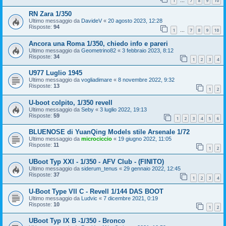
1
7
8
9
10
…
RN Zara 1/350
Ultimo messaggio da
DavideV
«
20 agosto 2023, 12:28
Risposte:
94
1
7
8
9
10
…
Ancora una Roma 1/350, chiedo info e pareri
Ultimo messaggio da
Geometrino82
«
3 febbraio 2023, 8:12
Risposte:
34
1
2
3
4
U977 Luglio 1945
Ultimo messaggio da
vogliadimare
«
8 novembre 2022, 9:32
Risposte:
13
1
2
U-boot colpito, 1/350 revell
Ultimo messaggio da
Seby
«
3 luglio 2022, 19:13
Risposte:
59
1
2
3
4
5
6
BLUENOSE di YuanQing Models stile Arsenale 1/72
Ultimo messaggio da
microciccio
«
19 giugno 2022, 11:05
Risposte:
11
1
2
UBoot Typ XXI - 1/350 - AFV Club - (FINITO)
Ultimo messaggio da
siderum_tenus
«
29 gennaio 2022, 12:45
Risposte:
37
1
2
3
4
U-Boot Type VII C - Revell 1/144 DAS BOOT
Ultimo messaggio da
Ludvic
«
7 dicembre 2021, 0:19
Risposte:
10
1
2
UBoot Typ IX B -1/350 - Bronco