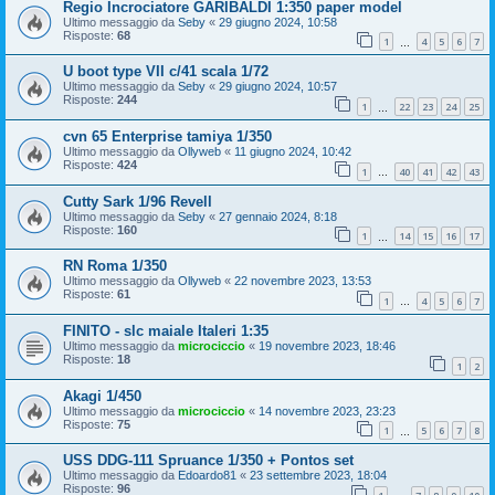
Regio Incrociatore GARIBALDI 1:350 paper model
Ultimo messaggio da
Seby
«
29 giugno 2024, 10:58
Risposte:
68
1
4
5
6
7
…
U boot type VII c/41 scala 1/72
Ultimo messaggio da
Seby
«
29 giugno 2024, 10:57
Risposte:
244
1
22
23
24
25
…
cvn 65 Enterprise tamiya 1/350
Ultimo messaggio da
Ollyweb
«
11 giugno 2024, 10:42
Risposte:
424
1
40
41
42
43
…
Cutty Sark 1/96 Revell
Ultimo messaggio da
Seby
«
27 gennaio 2024, 8:18
Risposte:
160
1
14
15
16
17
…
RN Roma 1/350
Ultimo messaggio da
Ollyweb
«
22 novembre 2023, 13:53
Risposte:
61
1
4
5
6
7
…
FINITO - slc maiale Italeri 1:35
Ultimo messaggio da
microciccio
«
19 novembre 2023, 18:46
Risposte:
18
1
2
Akagi 1/450
Ultimo messaggio da
microciccio
«
14 novembre 2023, 23:23
Risposte:
75
1
5
6
7
8
…
USS DDG-111 Spruance 1/350 + Pontos set
Ultimo messaggio da
Edoardo81
«
23 settembre 2023, 18:04
Risposte:
96