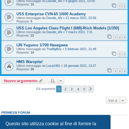
Ultimo messaggio da
Davide_AN
«
8 giugno 2021, 10:59
Risposte:
15
1
2
USS Enterprise CVN-65 1/600 Academy
Ultimo messaggio da
Davide_AN
«
21 marzo 2021, 23:56
Risposte:
5
USS Los Angeles Class Flight I (688)-Riich Models [1/350]
Ultimo messaggio da
Davide_AN
«
7 marzo 2021, 7:11
Risposte:
22
1
2
3
IJN Yugumo 1/700 Hasegawa
Ultimo messaggio da
ThaBigBoy
«
5 febbraio 2021, 21:48
Risposte:
10
1
2
HMS Warspite!
Ultimo messaggio da
Luca1481
«
18 gennaio 2021, 13:27
Risposte:
26
1
2
3
Nuovo argomento
1
2
3
4
5
Prossimo
116 argomenti
Vai a
PERMESSI FORUM
Non puoi
aprire nuovi argomenti
Non puoi
rispondere negli argomenti
Questo sito utilizza cookie al fine di fornire la
Non puoi
modificare i tuoi messaggi