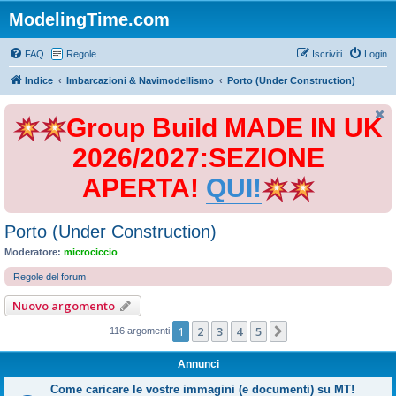
ModelingTime.com
FAQ
Regole
Iscriviti
Login
Indice
Imbarcazioni & Navimodellismo
Porto (Under Construction)
Group Build MADE IN UK
2026/2027:SEZIONE
APERTA!
QUI!
Porto (Under Construction)
Moderatore:
microciccio
Regole del forum
Nuovo argomento
1
2
3
4
5
Prossimo
116 argomenti
Annunci
Come caricare le vostre immagini (e documenti) su MT!