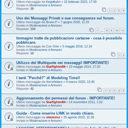
Ultimo messaggio da
Kegelbahn
«
22 febbraio 2023, 17:09
Inviato in
Moderazione e Annunci
Risposte:
35
1
2
3
4
Uso dei Messaggi Privati e sue conseguenze sul forum.
Ultimo messaggio da
Bruno P
«
7 giugno 2026, 11:25
Inviato in
Moderazione e Annunci
Risposte:
104
1
8
9
10
11
…
Immagini tratte da pubblicazioni cartacee - cosa è possibile
pubblicare.
Ultimo messaggio da
Cox-One
«
3 maggio 2016, 12:18
Inviato in
Moderazione e Annunci
Risposte:
16
1
2
Utilizzo del Multiquote nei messaggi! IMPORTANTE!
Ultimo messaggio da
Starfighter84
«
23 maggio 2014, 17:32
Inviato in
Moderazione e Annunci
I tanti "Perchè?" di Modeling Time!!
Ultimo messaggio da
VorreiVolare
«
4 marzo 2020, 13:45
Inviato in
Moderazione e Annunci
Risposte:
42
1
2
3
4
5
Aggiornamento dei permessi del forum - IMPORTANTE!
Ultimo messaggio da
Starfighter84
«
14 novembre 2012, 1:02
Inviato in
Moderazione e Annunci
Guida - Come inserire LINK in modo chiaro.
Ultimo messaggio da
simmons
«
25 agosto 2010, 11:18
Inviato in
Moderazione e Annunci