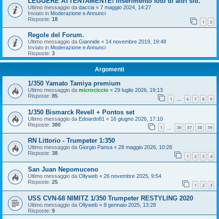
LEGGERE ATTENTAMENTE! Inserimento foto di altri siti.
Ultimo messaggio da
daccia
«
7 maggio 2024, 14:27
Inviato in
Moderazione e Annunci
Risposte:
18
1
2
Regole del Forum.
Ultimo messaggio da
Giannide
«
14 novembre 2019, 19:48
Inviato in
Moderazione e Annunci
Risposte:
3
Argomenti
1/350 Yamato Tamiya premium
Ultimo messaggio da
microciccio
«
29 luglio 2026, 19:13
Risposte:
85
1
6
7
8
9
…
1/350 Bismarck Revell + Pontos set
Ultimo messaggio da
Edoardo81
«
16 giugno 2026, 17:10
Risposte:
380
1
36
37
38
39
…
RN Littorio - Trumpeter 1:350
Ultimo messaggio da
Giorgio Pansa
«
28 maggio 2026, 10:28
Risposte:
38
1
2
3
4
San Juan Nepomuceno
Ultimo messaggio da
Ollyweb
«
26 novembre 2025, 9:54
Risposte:
25
1
2
3
USS CVN-68 NIMITZ 1/350 Trumpeter RESTYLING 2020
Ultimo messaggio da
Ollyweb
«
8 gennaio 2025, 13:28
Risposte:
9