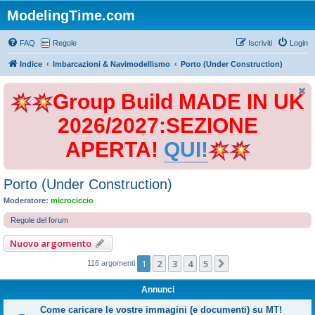
ModelingTime.com
FAQ
Regole
Iscriviti
Login
Indice
Imbarcazioni & Navimodellismo
Porto (Under Construction)
Group Build MADE IN UK
2026/2027:SEZIONE
APERTA!
QUI!
Porto (Under Construction)
Moderatore:
microciccio
Regole del forum
Nuovo argomento
1
2
3
4
5
Prossimo
116 argomenti
Annunci
Come caricare le vostre immagini (e documenti) su MT!