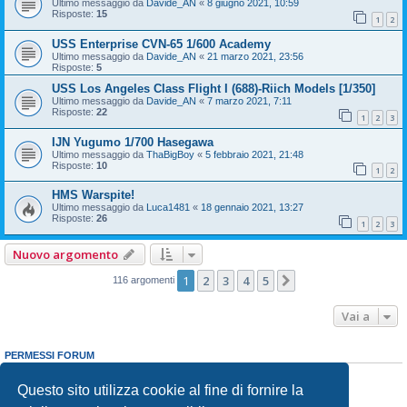
Ultimo messaggio da
Davide_AN
«
8 giugno 2021, 10:59
Risposte:
15
1
2
USS Enterprise CVN-65 1/600 Academy
Ultimo messaggio da
Davide_AN
«
21 marzo 2021, 23:56
Risposte:
5
USS Los Angeles Class Flight I (688)-Riich Models [1/350]
Ultimo messaggio da
Davide_AN
«
7 marzo 2021, 7:11
Risposte:
22
1
2
3
IJN Yugumo 1/700 Hasegawa
Ultimo messaggio da
ThaBigBoy
«
5 febbraio 2021, 21:48
Risposte:
10
1
2
HMS Warspite!
Ultimo messaggio da
Luca1481
«
18 gennaio 2021, 13:27
Risposte:
26
1
2
3
Nuovo argomento
1
2
3
4
5
Prossimo
116 argomenti
Vai a
PERMESSI FORUM
Non puoi
aprire nuovi argomenti
Non puoi
rispondere negli argomenti
Questo sito utilizza cookie al fine di fornire la
Non puoi
modificare i tuoi messaggi