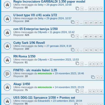
Regio Incrociatore GARIBALDI 1:350 paper model
Ultimo messaggio da
Seby
«
29 giugno 2024, 10:58
Risposte:
68
1
4
5
6
7
…
U boot type VII c/41 scala 1/72
Ultimo messaggio da
Seby
«
29 giugno 2024, 10:57
Risposte:
244
1
22
23
24
25
…
cvn 65 Enterprise tamiya 1/350
Ultimo messaggio da
Ollyweb
«
11 giugno 2024, 10:42
Risposte:
424
1
40
41
42
43
…
Cutty Sark 1/96 Revell
Ultimo messaggio da
Seby
«
27 gennaio 2024, 8:18
Risposte:
160
1
14
15
16
17
…
RN Roma 1/350
Ultimo messaggio da
Ollyweb
«
22 novembre 2023, 13:53
Risposte:
61
1
4
5
6
7
…
FINITO - slc maiale Italeri 1:35
Ultimo messaggio da
microciccio
«
19 novembre 2023, 18:46
Risposte:
18
1
2
Akagi 1/450
Ultimo messaggio da
microciccio
«
14 novembre 2023, 23:23
Risposte:
75
1
5
6
7
8
…
USS DDG-111 Spruance 1/350 + Pontos set
Ultimo messaggio da
Edoardo81
«
23 settembre 2023, 18:04
Risposte:
96