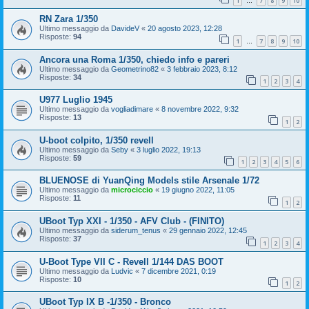
1
7
8
9
10
…
RN Zara 1/350
Ultimo messaggio da
DavideV
«
20 agosto 2023, 12:28
Risposte:
94
1
7
8
9
10
…
Ancora una Roma 1/350, chiedo info e pareri
Ultimo messaggio da
Geometrino82
«
3 febbraio 2023, 8:12
Risposte:
34
1
2
3
4
U977 Luglio 1945
Ultimo messaggio da
vogliadimare
«
8 novembre 2022, 9:32
Risposte:
13
1
2
U-boot colpito, 1/350 revell
Ultimo messaggio da
Seby
«
3 luglio 2022, 19:13
Risposte:
59
1
2
3
4
5
6
BLUENOSE di YuanQing Models stile Arsenale 1/72
Ultimo messaggio da
microciccio
«
19 giugno 2022, 11:05
Risposte:
11
1
2
UBoot Typ XXI - 1/350 - AFV Club - (FINITO)
Ultimo messaggio da
siderum_tenus
«
29 gennaio 2022, 12:45
Risposte:
37
1
2
3
4
U-Boot Type VII C - Revell 1/144 DAS BOOT
Ultimo messaggio da
Ludvic
«
7 dicembre 2021, 0:19
Risposte:
10
1
2
UBoot Typ IX B -1/350 - Bronco