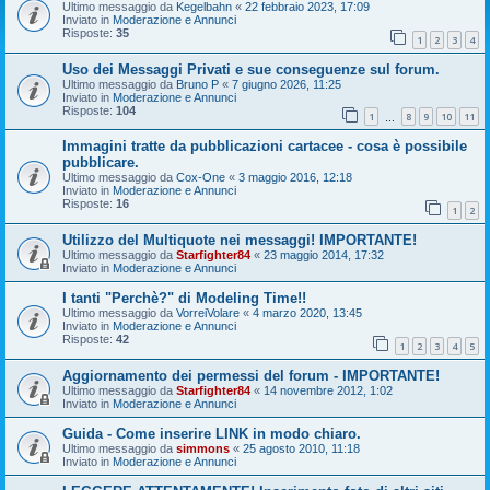
Ultimo messaggio da
Kegelbahn
«
22 febbraio 2023, 17:09
Inviato in
Moderazione e Annunci
Risposte:
35
1
2
3
4
Uso dei Messaggi Privati e sue conseguenze sul forum.
Ultimo messaggio da
Bruno P
«
7 giugno 2026, 11:25
Inviato in
Moderazione e Annunci
Risposte:
104
1
8
9
10
11
…
Immagini tratte da pubblicazioni cartacee - cosa è possibile
pubblicare.
Ultimo messaggio da
Cox-One
«
3 maggio 2016, 12:18
Inviato in
Moderazione e Annunci
Risposte:
16
1
2
Utilizzo del Multiquote nei messaggi! IMPORTANTE!
Ultimo messaggio da
Starfighter84
«
23 maggio 2014, 17:32
Inviato in
Moderazione e Annunci
I tanti "Perchè?" di Modeling Time!!
Ultimo messaggio da
VorreiVolare
«
4 marzo 2020, 13:45
Inviato in
Moderazione e Annunci
Risposte:
42
1
2
3
4
5
Aggiornamento dei permessi del forum - IMPORTANTE!
Ultimo messaggio da
Starfighter84
«
14 novembre 2012, 1:02
Inviato in
Moderazione e Annunci
Guida - Come inserire LINK in modo chiaro.
Ultimo messaggio da
simmons
«
25 agosto 2010, 11:18
Inviato in
Moderazione e Annunci