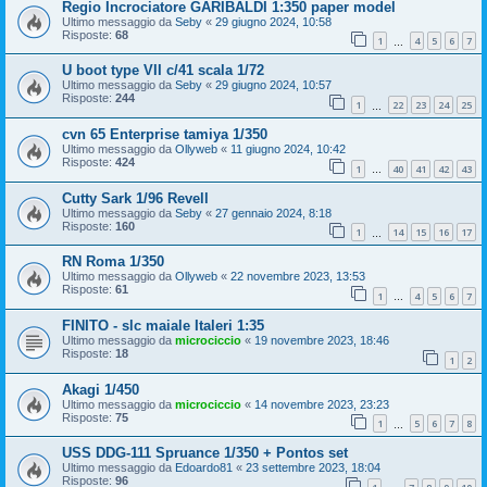
Regio Incrociatore GARIBALDI 1:350 paper model
Ultimo messaggio da
Seby
«
29 giugno 2024, 10:58
Risposte:
68
1
4
5
6
7
…
U boot type VII c/41 scala 1/72
Ultimo messaggio da
Seby
«
29 giugno 2024, 10:57
Risposte:
244
1
22
23
24
25
…
cvn 65 Enterprise tamiya 1/350
Ultimo messaggio da
Ollyweb
«
11 giugno 2024, 10:42
Risposte:
424
1
40
41
42
43
…
Cutty Sark 1/96 Revell
Ultimo messaggio da
Seby
«
27 gennaio 2024, 8:18
Risposte:
160
1
14
15
16
17
…
RN Roma 1/350
Ultimo messaggio da
Ollyweb
«
22 novembre 2023, 13:53
Risposte:
61
1
4
5
6
7
…
FINITO - slc maiale Italeri 1:35
Ultimo messaggio da
microciccio
«
19 novembre 2023, 18:46
Risposte:
18
1
2
Akagi 1/450
Ultimo messaggio da
microciccio
«
14 novembre 2023, 23:23
Risposte:
75
1
5
6
7
8
…
USS DDG-111 Spruance 1/350 + Pontos set
Ultimo messaggio da
Edoardo81
«
23 settembre 2023, 18:04
Risposte:
96