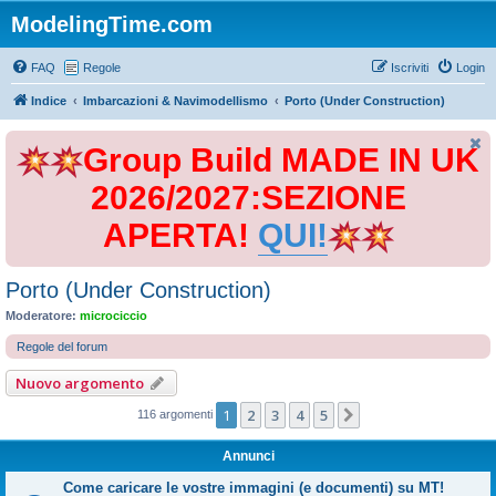
ModelingTime.com
FAQ
Regole
Iscriviti
Login
Indice
Imbarcazioni & Navimodellismo
Porto (Under Construction)
Group Build MADE IN UK
2026/2027:SEZIONE
APERTA!
QUI!
Porto (Under Construction)
Moderatore:
microciccio
Regole del forum
Nuovo argomento
1
2
3
4
5
Prossimo
116 argomenti
Annunci
Come caricare le vostre immagini (e documenti) su MT!