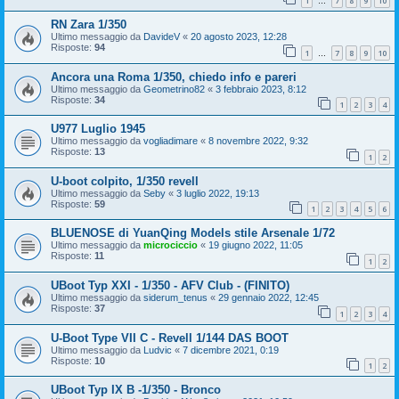
1
7
8
9
10
…
RN Zara 1/350
Ultimo messaggio da
DavideV
«
20 agosto 2023, 12:28
Risposte:
94
1
7
8
9
10
…
Ancora una Roma 1/350, chiedo info e pareri
Ultimo messaggio da
Geometrino82
«
3 febbraio 2023, 8:12
Risposte:
34
1
2
3
4
U977 Luglio 1945
Ultimo messaggio da
vogliadimare
«
8 novembre 2022, 9:32
Risposte:
13
1
2
U-boot colpito, 1/350 revell
Ultimo messaggio da
Seby
«
3 luglio 2022, 19:13
Risposte:
59
1
2
3
4
5
6
BLUENOSE di YuanQing Models stile Arsenale 1/72
Ultimo messaggio da
microciccio
«
19 giugno 2022, 11:05
Risposte:
11
1
2
UBoot Typ XXI - 1/350 - AFV Club - (FINITO)
Ultimo messaggio da
siderum_tenus
«
29 gennaio 2022, 12:45
Risposte:
37
1
2
3
4
U-Boot Type VII C - Revell 1/144 DAS BOOT
Ultimo messaggio da
Ludvic
«
7 dicembre 2021, 0:19
Risposte:
10
1
2
UBoot Typ IX B -1/350 - Bronco