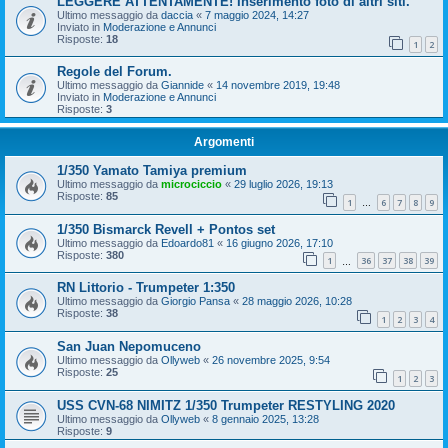
LEGGERE ATTENTAMENTE! Inserimento foto di altri siti.
Ultimo messaggio da
daccia
«
7 maggio 2024, 14:27
Inviato in
Moderazione e Annunci
Risposte:
18
1
2
Regole del Forum.
Ultimo messaggio da
Giannide
«
14 novembre 2019, 19:48
Inviato in
Moderazione e Annunci
Risposte:
3
Argomenti
1/350 Yamato Tamiya premium
Ultimo messaggio da
microciccio
«
29 luglio 2026, 19:13
Risposte:
85
1
6
7
8
9
…
1/350 Bismarck Revell + Pontos set
Ultimo messaggio da
Edoardo81
«
16 giugno 2026, 17:10
Risposte:
380
1
36
37
38
39
…
RN Littorio - Trumpeter 1:350
Ultimo messaggio da
Giorgio Pansa
«
28 maggio 2026, 10:28
Risposte:
38
1
2
3
4
San Juan Nepomuceno
Ultimo messaggio da
Ollyweb
«
26 novembre 2025, 9:54
Risposte:
25
1
2
3
USS CVN-68 NIMITZ 1/350 Trumpeter RESTYLING 2020
Ultimo messaggio da
Ollyweb
«
8 gennaio 2025, 13:28
Risposte:
9