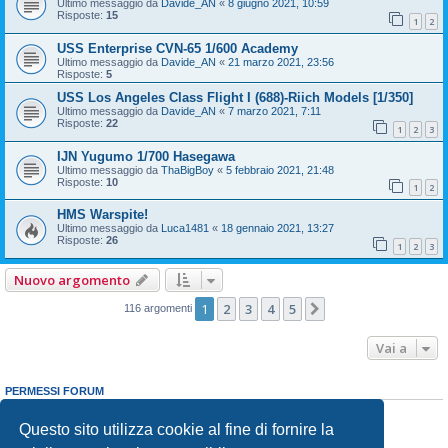
Ultimo messaggio da
Davide_AN
«
8 giugno 2021, 10:59
Risposte:
15
1
2
USS Enterprise CVN-65 1/600 Academy
Ultimo messaggio da
Davide_AN
«
21 marzo 2021, 23:56
Risposte:
5
USS Los Angeles Class Flight I (688)-Riich Models [1/350]
Ultimo messaggio da
Davide_AN
«
7 marzo 2021, 7:11
Risposte:
22
1
2
3
IJN Yugumo 1/700 Hasegawa
Ultimo messaggio da
ThaBigBoy
«
5 febbraio 2021, 21:48
Risposte:
10
1
2
HMS Warspite!
Ultimo messaggio da
Luca1481
«
18 gennaio 2021, 13:27
Risposte:
26
1
2
3
Nuovo argomento
1
2
3
4
5
Prossimo
116 argomenti
Vai a
PERMESSI FORUM
Non puoi
aprire nuovi argomenti
Non puoi
rispondere negli argomenti
Questo sito utilizza cookie al fine di fornire la
Non puoi
modificare i tuoi messaggi