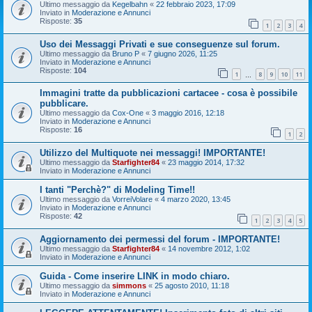
Ultimo messaggio da
Kegelbahn
«
22 febbraio 2023, 17:09
Inviato in
Moderazione e Annunci
Risposte:
35
1
2
3
4
Uso dei Messaggi Privati e sue conseguenze sul forum.
Ultimo messaggio da
Bruno P
«
7 giugno 2026, 11:25
Inviato in
Moderazione e Annunci
Risposte:
104
1
8
9
10
11
…
Immagini tratte da pubblicazioni cartacee - cosa è possibile
pubblicare.
Ultimo messaggio da
Cox-One
«
3 maggio 2016, 12:18
Inviato in
Moderazione e Annunci
Risposte:
16
1
2
Utilizzo del Multiquote nei messaggi! IMPORTANTE!
Ultimo messaggio da
Starfighter84
«
23 maggio 2014, 17:32
Inviato in
Moderazione e Annunci
I tanti "Perchè?" di Modeling Time!!
Ultimo messaggio da
VorreiVolare
«
4 marzo 2020, 13:45
Inviato in
Moderazione e Annunci
Risposte:
42
1
2
3
4
5
Aggiornamento dei permessi del forum - IMPORTANTE!
Ultimo messaggio da
Starfighter84
«
14 novembre 2012, 1:02
Inviato in
Moderazione e Annunci
Guida - Come inserire LINK in modo chiaro.
Ultimo messaggio da
simmons
«
25 agosto 2010, 11:18
Inviato in
Moderazione e Annunci