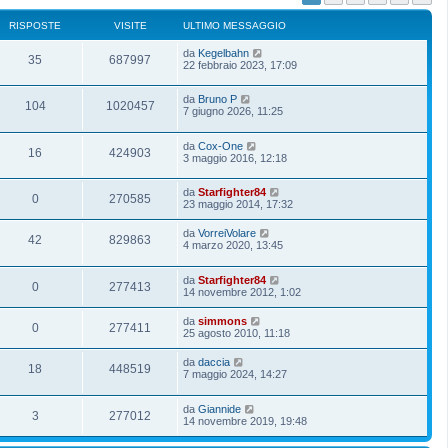
RISPOSTE
VISITE
ULTIMO MESSAGGIO
da
Kegelbahn
35
687997
22 febbraio 2023, 17:09
da
Bruno P
104
1020457
7 giugno 2026, 11:25
da
Cox-One
16
424903
3 maggio 2016, 12:18
da
Starfighter84
0
270585
23 maggio 2014, 17:32
da
VorreiVolare
42
829863
4 marzo 2020, 13:45
da
Starfighter84
0
277413
14 novembre 2012, 1:02
da
simmons
0
277411
25 agosto 2010, 11:18
da
daccia
18
448519
7 maggio 2024, 14:27
da
Giannide
3
277012
14 novembre 2019, 19:48