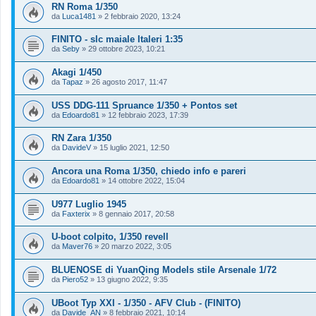
RN Roma 1/350
da
Luca1481
»
2 febbraio 2020, 13:24
FINITO - slc maiale Italeri 1:35
da
Seby
»
29 ottobre 2023, 10:21
Akagi 1/450
da
Tapaz
»
26 agosto 2017, 11:47
USS DDG-111 Spruance 1/350 + Pontos set
da
Edoardo81
»
12 febbraio 2023, 17:39
RN Zara 1/350
da
DavideV
»
15 luglio 2021, 12:50
Ancora una Roma 1/350, chiedo info e pareri
da
Edoardo81
»
14 ottobre 2022, 15:04
U977 Luglio 1945
da
Faxterix
»
8 gennaio 2017, 20:58
U-boot colpito, 1/350 revell
da
Maver76
»
20 marzo 2022, 3:05
BLUENOSE di YuanQing Models stile Arsenale 1/72
da
Piero52
»
13 giugno 2022, 9:35
UBoot Typ XXI - 1/350 - AFV Club - (FINITO)
da
Davide_AN
»
8 febbraio 2021, 10:14