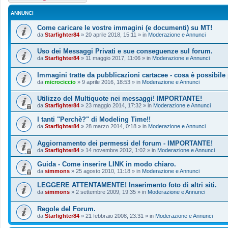
ANNUNCI
Come caricare le vostre immagini (e documenti) su MT!
da
Starfighter84
»
20 aprile 2018, 15:11
» in
Moderazione e Annunci
Uso dei Messaggi Privati e sue conseguenze sul forum.
da
Starfighter84
»
11 maggio 2017, 11:06
» in
Moderazione e Annunci
Immagini tratte da pubblicazioni cartacee - cosa è possibile
da
microciccio
»
9 aprile 2016, 18:53
» in
Moderazione e Annunci
Utilizzo del Multiquote nei messaggi! IMPORTANTE!
da
Starfighter84
»
23 maggio 2014, 17:32
» in
Moderazione e Annunci
I tanti "Perchè?" di Modeling Time!!
da
Starfighter84
»
28 marzo 2014, 0:18
» in
Moderazione e Annunci
Aggiornamento dei permessi del forum - IMPORTANTE!
da
Starfighter84
»
14 novembre 2012, 1:02
» in
Moderazione e Annunci
Guida - Come inserire LINK in modo chiaro.
da
simmons
»
25 agosto 2010, 11:18
» in
Moderazione e Annunci
LEGGERE ATTENTAMENTE! Inserimento foto di altri siti.
da
simmons
»
2 settembre 2009, 19:35
» in
Moderazione e Annunci
Regole del Forum.
da
Starfighter84
»
21 febbraio 2008, 23:31
» in
Moderazione e Annunci