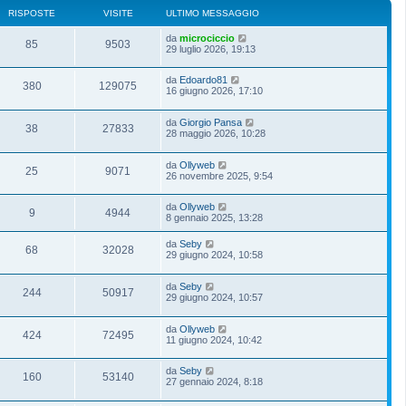
RISPOSTE
VISITE
ULTIMO MESSAGGIO
da
microciccio
85
9503
29 luglio 2026, 19:13
da
Edoardo81
380
129075
16 giugno 2026, 17:10
da
Giorgio Pansa
38
27833
28 maggio 2026, 10:28
da
Ollyweb
25
9071
26 novembre 2025, 9:54
da
Ollyweb
9
4944
8 gennaio 2025, 13:28
da
Seby
68
32028
29 giugno 2024, 10:58
da
Seby
244
50917
29 giugno 2024, 10:57
da
Ollyweb
424
72495
11 giugno 2024, 10:42
da
Seby
160
53140
27 gennaio 2024, 8:18