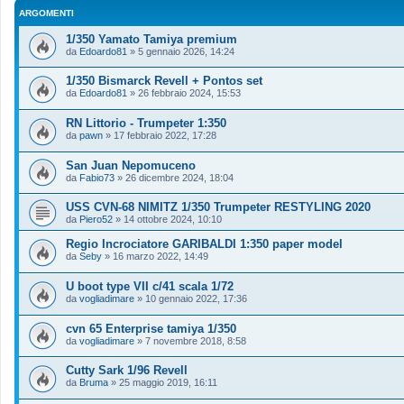
ARGOMENTI
1/350 Yamato Tamiya premium
da
Edoardo81
»
5 gennaio 2026, 14:24
1/350 Bismarck Revell + Pontos set
da
Edoardo81
»
26 febbraio 2024, 15:53
RN Littorio - Trumpeter 1:350
da
pawn
»
17 febbraio 2022, 17:28
San Juan Nepomuceno
da
Fabio73
»
26 dicembre 2024, 18:04
USS CVN-68 NIMITZ 1/350 Trumpeter RESTYLING 2020
da
Piero52
»
14 ottobre 2024, 10:10
Regio Incrociatore GARIBALDI 1:350 paper model
da
Seby
»
16 marzo 2022, 14:49
U boot type VII c/41 scala 1/72
da
vogliadimare
»
10 gennaio 2022, 17:36
cvn 65 Enterprise tamiya 1/350
da
vogliadimare
»
7 novembre 2018, 8:58
Cutty Sark 1/96 Revell
da
Bruma
»
25 maggio 2019, 16:11