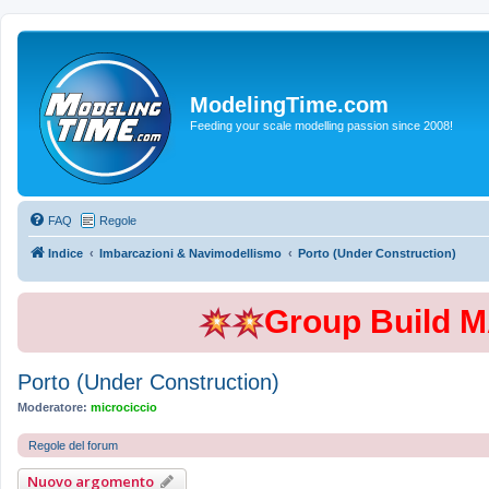
ModelingTime.com
Feeding your scale modelling passion since 2008!
FAQ
Regole
Indice
Imbarcazioni & Navimodellismo
Porto (Under Construction)
Group Build 
Porto (Under Construction)
Moderatore:
microciccio
Regole del forum
Nuovo argomento