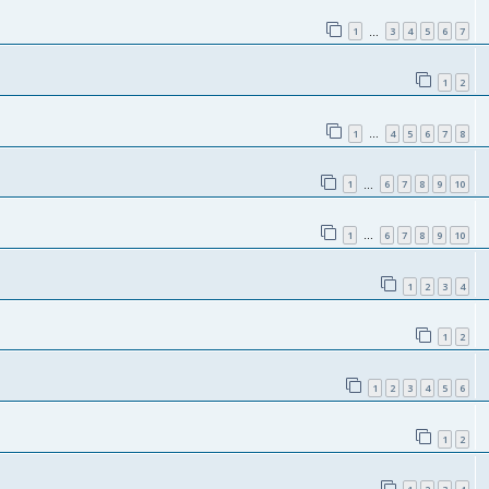
1
3
4
5
6
7
…
1
2
1
4
5
6
7
8
…
1
6
7
8
9
10
…
1
6
7
8
9
10
…
1
2
3
4
1
2
1
2
3
4
5
6
1
2