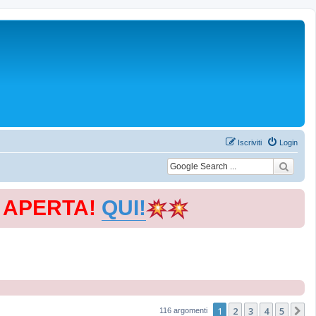
Iscriviti
Login
E APERTA!
QUI!
1
2
3
4
5
P
116 argomenti