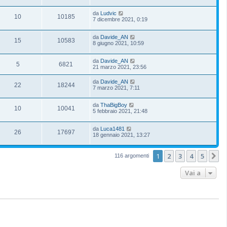
da
Ludvic
10
10185
7 dicembre 2021, 0:19
da
Davide_AN
15
10583
8 giugno 2021, 10:59
da
Davide_AN
5
6821
21 marzo 2021, 23:56
da
Davide_AN
22
18244
7 marzo 2021, 7:11
da
ThaBigBoy
10
10041
5 febbraio 2021, 21:48
da
Luca1481
26
17697
18 gennaio 2021, 13:27
1
2
3
4
5
P
116 argomenti
Vai a