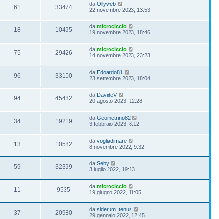
da
Ollyweb
61
33474
22 novembre 2023, 13:53
da
microciccio
18
10495
19 novembre 2023, 18:46
da
microciccio
75
29426
14 novembre 2023, 23:23
da
Edoardo81
96
33100
23 settembre 2023, 18:04
da
DavideV
94
45482
20 agosto 2023, 12:28
da
Geometrino82
34
19219
3 febbraio 2023, 8:12
da
vogliadimare
13
10582
8 novembre 2022, 9:32
da
Seby
59
32399
3 luglio 2022, 19:13
da
microciccio
11
9535
19 giugno 2022, 11:05
da
siderum_tenus
37
20980
29 gennaio 2022, 12:45