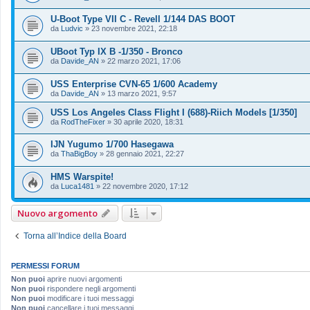
U-Boot Type VII C - Revell 1/144 DAS BOOT
da
Ludvic
»
23 novembre 2021, 22:18
UBoot Typ IX B -1/350 - Bronco
da
Davide_AN
»
22 marzo 2021, 17:06
USS Enterprise CVN-65 1/600 Academy
da
Davide_AN
»
13 marzo 2021, 9:57
USS Los Angeles Class Flight I (688)-Riich Models [1/350]
da
RodTheFixer
»
30 aprile 2020, 18:31
IJN Yugumo 1/700 Hasegawa
da
ThaBigBoy
»
28 gennaio 2021, 22:27
HMS Warspite!
da
Luca1481
»
22 novembre 2020, 17:12
Nuovo argomento
Torna all’Indice della Board
PERMESSI FORUM
Non puoi
aprire nuovi argomenti
Non puoi
rispondere negli argomenti
Non puoi
modificare i tuoi messaggi
Non puoi
cancellare i tuoi messaggi