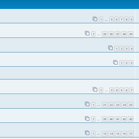
1
5
6
7
8
9
…
1
35
36
37
38
39
…
1
2
3
4
1
2
3
1
3
4
5
6
7
…
1
21
22
23
24
25
…
1
39
40
41
42
43
…
1
13
14
15
16
17
…