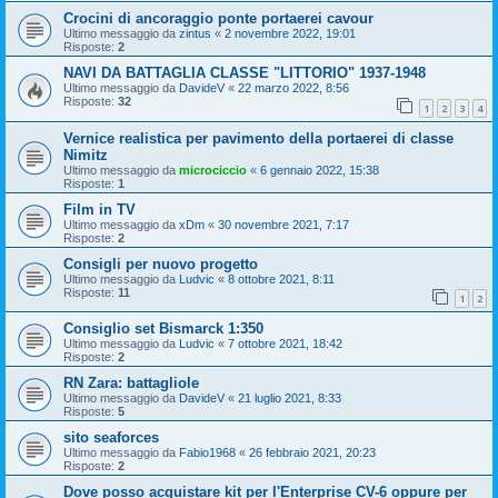
Crocini di ancoraggio ponte portaerei cavour
Ultimo messaggio da
zintus
«
2 novembre 2022, 19:01
Risposte:
2
NAVI DA BATTAGLIA CLASSE "LITTORIO" 1937-1948
Ultimo messaggio da
DavideV
«
22 marzo 2022, 8:56
Risposte:
32
1
2
3
4
Vernice realistica per pavimento della portaerei di classe
Nimitz
Ultimo messaggio da
microciccio
«
6 gennaio 2022, 15:38
Risposte:
1
Film in TV
Ultimo messaggio da
xDm
«
30 novembre 2021, 7:17
Risposte:
2
Consigli per nuovo progetto
Ultimo messaggio da
Ludvic
«
8 ottobre 2021, 8:11
Risposte:
11
1
2
Consiglio set Bismarck 1:350
Ultimo messaggio da
Ludvic
«
7 ottobre 2021, 18:42
Risposte:
2
RN Zara: battagliole
Ultimo messaggio da
DavideV
«
21 luglio 2021, 8:33
Risposte:
5
sito seaforces
Ultimo messaggio da
Fabio1968
«
26 febbraio 2021, 20:23
Risposte:
2
Dove posso acquistare kit per l'Enterprise CV-6 oppure per