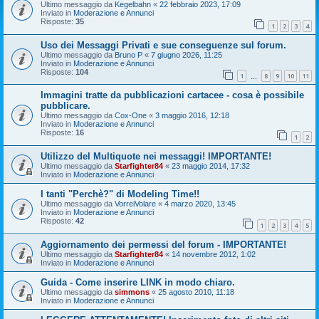
Ultimo messaggio da
Kegelbahn
«
22 febbraio 2023, 17:09
Inviato in
Moderazione e Annunci
Risposte:
35
1
2
3
4
Uso dei Messaggi Privati e sue conseguenze sul forum.
Ultimo messaggio da
Bruno P
«
7 giugno 2026, 11:25
Inviato in
Moderazione e Annunci
Risposte:
104
1
8
9
10
11
…
Immagini tratte da pubblicazioni cartacee - cosa è possibile
pubblicare.
Ultimo messaggio da
Cox-One
«
3 maggio 2016, 12:18
Inviato in
Moderazione e Annunci
Risposte:
16
1
2
Utilizzo del Multiquote nei messaggi! IMPORTANTE!
Ultimo messaggio da
Starfighter84
«
23 maggio 2014, 17:32
Inviato in
Moderazione e Annunci
I tanti "Perchè?" di Modeling Time!!
Ultimo messaggio da
VorreiVolare
«
4 marzo 2020, 13:45
Inviato in
Moderazione e Annunci
Risposte:
42
1
2
3
4
5
Aggiornamento dei permessi del forum - IMPORTANTE!
Ultimo messaggio da
Starfighter84
«
14 novembre 2012, 1:02
Inviato in
Moderazione e Annunci
Guida - Come inserire LINK in modo chiaro.
Ultimo messaggio da
simmons
«
25 agosto 2010, 11:18
Inviato in
Moderazione e Annunci