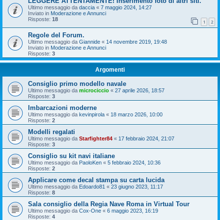
LEGGERE ATTENTAMENTE! Inserimento foto di altri siti.
Ultimo messaggio da
daccia
«
7 maggio 2024, 14:27
Inviato in
Moderazione e Annunci
Risposte:
18
1
2
Regole del Forum.
Ultimo messaggio da
Giannide
«
14 novembre 2019, 19:48
Inviato in
Moderazione e Annunci
Risposte:
3
Argomenti
Consiglio primo modello navale
Ultimo messaggio da
microciccio
«
27 aprile 2026, 18:57
Risposte:
3
Imbarcazioni moderne
Ultimo messaggio da
kevinpirola
«
18 marzo 2026, 10:00
Risposte:
2
Modelli regalati
Ultimo messaggio da
Starfighter84
«
17 febbraio 2024, 21:07
Risposte:
3
Consiglio su kit navi italiane
Ultimo messaggio da
PaoloKen
«
5 febbraio 2024, 10:36
Risposte:
2
Applicare come decal stampa su carta lucida
Ultimo messaggio da
Edoardo81
«
23 giugno 2023, 11:17
Risposte:
8
Sala consiglio della Regia Nave Roma in Virtual Tour
Ultimo messaggio da
Cox-One
«
6 maggio 2023, 16:19
Risposte:
4