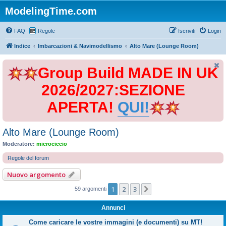
ModelingTime.com
FAQ
Regole
Iscriviti
Login
Indice
Imbarcazioni & Navimodellismo
Alto Mare (Lounge Room)
Group Build MADE IN UK
2026/2027:SEZIONE
APERTA!
QUI!
Alto Mare (Lounge Room)
Moderatore:
microciccio
Regole del forum
Nuovo argomento
1
2
3
Prossimo
59 argomenti
Annunci
Come caricare le vostre immagini (e documenti) su MT!