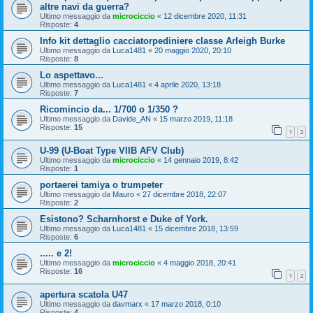
altre navi da guerra?
Ultimo messaggio da
microciccio
«
12 dicembre 2020, 11:31
Risposte:
4
Info kit dettaglio cacciatorpediniere classe Arleigh Burke
Ultimo messaggio da
Luca1481
«
20 maggio 2020, 20:10
Risposte:
8
Lo aspettavo...
Ultimo messaggio da
Luca1481
«
4 aprile 2020, 13:18
Risposte:
7
Ricomincio da... 1/700 o 1/350 ?
Ultimo messaggio da
Davide_AN
«
15 marzo 2019, 11:18
Risposte:
15
1
2
U-99 (U-Boat Type VIIB AFV Club)
Ultimo messaggio da
microciccio
«
14 gennaio 2019, 8:42
Risposte:
1
portaerei tamiya o trumpeter
Ultimo messaggio da
Mauro
«
27 dicembre 2018, 22:07
Risposte:
2
Esistono? Scharnhorst e Duke of York.
Ultimo messaggio da
Luca1481
«
15 dicembre 2018, 13:59
Risposte:
6
..... e 2!
Ultimo messaggio da
microciccio
«
4 maggio 2018, 20:41
Risposte:
16
1
2
apertura scatola U47
Ultimo messaggio da
davmarx
«
17 marzo 2018, 0:10
Risposte:
4