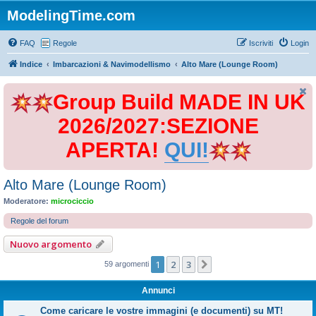
ModelingTime.com
FAQ
Regole
Iscriviti
Login
Indice
Imbarcazioni & Navimodellismo
Alto Mare (Lounge Room)
Group Build MADE IN UK
2026/2027:SEZIONE
APERTA!
QUI!
Alto Mare (Lounge Room)
Moderatore:
microciccio
Regole del forum
Nuovo argomento
1
2
3
Prossimo
59 argomenti
Annunci
Come caricare le vostre immagini (e documenti) su MT!