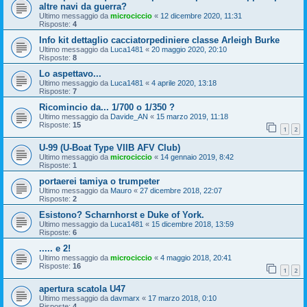
altre navi da guerra?
Ultimo messaggio da
microciccio
«
12 dicembre 2020, 11:31
Risposte:
4
Info kit dettaglio cacciatorpediniere classe Arleigh Burke
Ultimo messaggio da
Luca1481
«
20 maggio 2020, 20:10
Risposte:
8
Lo aspettavo...
Ultimo messaggio da
Luca1481
«
4 aprile 2020, 13:18
Risposte:
7
Ricomincio da... 1/700 o 1/350 ?
Ultimo messaggio da
Davide_AN
«
15 marzo 2019, 11:18
Risposte:
15
1
2
U-99 (U-Boat Type VIIB AFV Club)
Ultimo messaggio da
microciccio
«
14 gennaio 2019, 8:42
Risposte:
1
portaerei tamiya o trumpeter
Ultimo messaggio da
Mauro
«
27 dicembre 2018, 22:07
Risposte:
2
Esistono? Scharnhorst e Duke of York.
Ultimo messaggio da
Luca1481
«
15 dicembre 2018, 13:59
Risposte:
6
..... e 2!
Ultimo messaggio da
microciccio
«
4 maggio 2018, 20:41
Risposte:
16
1
2
apertura scatola U47
Ultimo messaggio da
davmarx
«
17 marzo 2018, 0:10
Risposte:
4