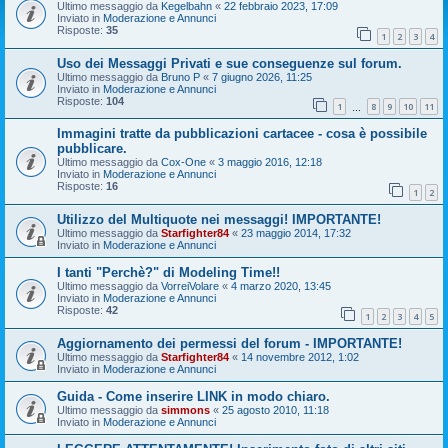
Ultimo messaggio da
Kegelbahn
«
22 febbraio 2023, 17:09
Inviato in
Moderazione e Annunci
Risposte:
35
1
2
3
4
Uso dei Messaggi Privati e sue conseguenze sul forum.
Ultimo messaggio da
Bruno P
«
7 giugno 2026, 11:25
Inviato in
Moderazione e Annunci
Risposte:
104
1
8
9
10
11
…
Immagini tratte da pubblicazioni cartacee - cosa è possibile
pubblicare.
Ultimo messaggio da
Cox-One
«
3 maggio 2016, 12:18
Inviato in
Moderazione e Annunci
Risposte:
16
1
2
Utilizzo del Multiquote nei messaggi! IMPORTANTE!
Ultimo messaggio da
Starfighter84
«
23 maggio 2014, 17:32
Inviato in
Moderazione e Annunci
I tanti "Perchè?" di Modeling Time!!
Ultimo messaggio da
VorreiVolare
«
4 marzo 2020, 13:45
Inviato in
Moderazione e Annunci
Risposte:
42
1
2
3
4
5
Aggiornamento dei permessi del forum - IMPORTANTE!
Ultimo messaggio da
Starfighter84
«
14 novembre 2012, 1:02
Inviato in
Moderazione e Annunci
Guida - Come inserire LINK in modo chiaro.
Ultimo messaggio da
simmons
«
25 agosto 2010, 11:18
Inviato in
Moderazione e Annunci