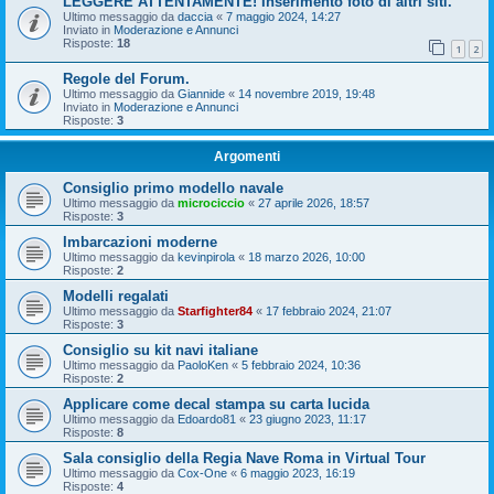
LEGGERE ATTENTAMENTE! Inserimento foto di altri siti.
Ultimo messaggio da
daccia
«
7 maggio 2024, 14:27
Inviato in
Moderazione e Annunci
Risposte:
18
1
2
Regole del Forum.
Ultimo messaggio da
Giannide
«
14 novembre 2019, 19:48
Inviato in
Moderazione e Annunci
Risposte:
3
Argomenti
Consiglio primo modello navale
Ultimo messaggio da
microciccio
«
27 aprile 2026, 18:57
Risposte:
3
Imbarcazioni moderne
Ultimo messaggio da
kevinpirola
«
18 marzo 2026, 10:00
Risposte:
2
Modelli regalati
Ultimo messaggio da
Starfighter84
«
17 febbraio 2024, 21:07
Risposte:
3
Consiglio su kit navi italiane
Ultimo messaggio da
PaoloKen
«
5 febbraio 2024, 10:36
Risposte:
2
Applicare come decal stampa su carta lucida
Ultimo messaggio da
Edoardo81
«
23 giugno 2023, 11:17
Risposte:
8
Sala consiglio della Regia Nave Roma in Virtual Tour
Ultimo messaggio da
Cox-One
«
6 maggio 2023, 16:19
Risposte:
4