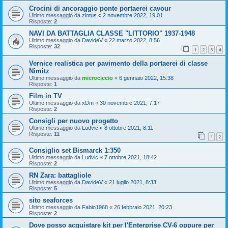
Crocini di ancoraggio ponte portaerei cavour
Ultimo messaggio da
zintus
«
2 novembre 2022, 19:01
Risposte:
2
NAVI DA BATTAGLIA CLASSE "LITTORIO" 1937-1948
Ultimo messaggio da
DavideV
«
22 marzo 2022, 8:56
Risposte:
32
1
2
3
4
Vernice realistica per pavimento della portaerei di classe
Nimitz
Ultimo messaggio da
microciccio
«
6 gennaio 2022, 15:38
Risposte:
1
Film in TV
Ultimo messaggio da
xDm
«
30 novembre 2021, 7:17
Risposte:
2
Consigli per nuovo progetto
Ultimo messaggio da
Ludvic
«
8 ottobre 2021, 8:11
Risposte:
11
1
2
Consiglio set Bismarck 1:350
Ultimo messaggio da
Ludvic
«
7 ottobre 2021, 18:42
Risposte:
2
RN Zara: battagliole
Ultimo messaggio da
DavideV
«
21 luglio 2021, 8:33
Risposte:
5
sito seaforces
Ultimo messaggio da
Fabio1968
«
26 febbraio 2021, 20:23
Risposte:
2
Dove posso acquistare kit per l'Enterprise CV-6 oppure per