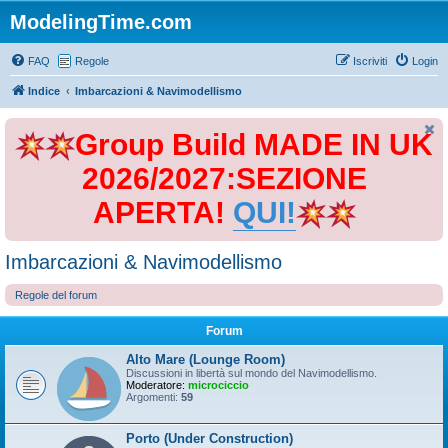
ModelingTime.com
FAQ
Regole
Iscriviti
Login
Indice
Imbarcazioni & Navimodellismo
Group Build MADE IN UK
2026/2027:SEZIONE
APERTA!
QUI!
Imbarcazioni & Navimodellismo
Regole del forum
Forum
Alto Mare (Lounge Room)
Discussioni in libertà sul mondo del Navimodellismo.
Moderatore:
microciccio
Argomenti:
59
Porto (Under Construction)