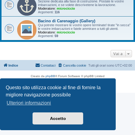
Sezione dedicata alla fase di costruzione. Postate le vostre
imbarcazioni, e se volete descrivetene la lavorazione.
Moderatore:
microciccio
Argomenti:
116
Bacino di Carenaggio (Gallery)
Qui potrete mostrare le vostre opere terminate! tirate "in secca"
le vostre imbarcazioni e fatele ammirare a tutti gli utenti.
Moderatore:
microciccio
Argomenti:
59
Vai a
Indice
Contattaci
Cancella cookie
Tutti gli orari sono
UTC+02:00
Creato da
phpBB
® Forum Software © phpBB Limited
Traduzione Italiana
phpBB-Italia.it
Questo sito utilizza cookie al fine di fornire la
Privacy
|
Condizioni
migliore navigazione possibile
Ulteriori informazioni
Accetto