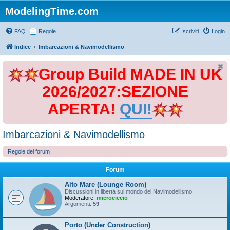
ModelingTime.com
FAQ
Regole
Iscriviti
Login
Indice
Imbarcazioni & Navimodellismo
Group Build MADE IN UK
2026/2027:SEZIONE
APERTA!
QUI!
Imbarcazioni & Navimodellismo
Regole del forum
Forum
Alto Mare (Lounge Room)
Discussioni in libertà sul mondo del Navimodellismo.
Moderatore:
microciccio
Argomenti:
59
Porto (Under Construction)