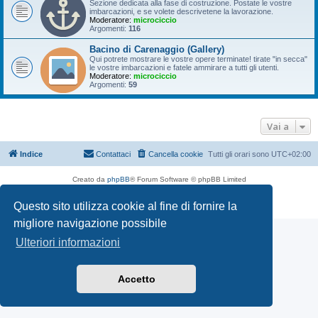
Sezione dedicata alla fase di costruzione. Postate le vostre
imbarcazioni, e se volete descrivetene la lavorazione.
Moderatore:
microciccio
Argomenti:
116
Bacino di Carenaggio (Gallery)
Qui potrete mostrare le vostre opere terminate! tirate "in secca"
le vostre imbarcazioni e fatele ammirare a tutti gli utenti.
Moderatore:
microciccio
Argomenti:
59
Vai a
Indice
Contattaci
Cancella cookie
Tutti gli orari sono
UTC+02:00
Creato da
phpBB
® Forum Software © phpBB Limited
Traduzione Italiana
phpBB-Italia.it
Questo sito utilizza cookie al fine di fornire la
Privacy
|
Condizioni
migliore navigazione possibile
Ulteriori informazioni
Accetto