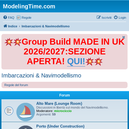
ModelingTime.com
FAQ
Regole
Iscriviti
Login
Indice
Imbarcazioni & Navimodellismo
Group Build MADE IN UK
2026/2027:SEZIONE
APERTA!
QUI!
Imbarcazioni & Navimodellismo
Regole del forum
Forum
Alto Mare (Lounge Room)
Discussioni in libertà sul mondo del Navimodellismo.
Moderatore:
microciccio
Argomenti:
59
Porto (Under Construction)