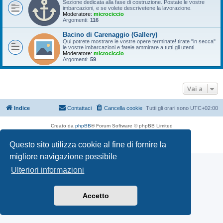
Sezione dedicata alla fase di costruzione. Postate le vostre
imbarcazioni, e se volete descrivetene la lavorazione.
Moderatore:
microciccio
Argomenti:
116
Bacino di Carenaggio (Gallery)
Qui potrete mostrare le vostre opere terminate! tirate "in secca"
le vostre imbarcazioni e fatele ammirare a tutti gli utenti.
Moderatore:
microciccio
Argomenti:
59
Vai a
Indice
Contattaci
Cancella cookie
Tutti gli orari sono
UTC+02:00
Creato da
phpBB
® Forum Software © phpBB Limited
Traduzione Italiana
phpBB-Italia.it
Questo sito utilizza cookie al fine di fornire la
Privacy
|
Condizioni
migliore navigazione possibile
Ulteriori informazioni
Accetto