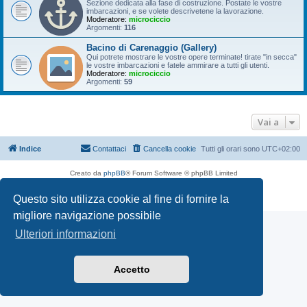
Sezione dedicata alla fase di costruzione. Postate le vostre
imbarcazioni, e se volete descrivetene la lavorazione.
Moderatore:
microciccio
Argomenti:
116
Bacino di Carenaggio (Gallery)
Qui potrete mostrare le vostre opere terminate! tirate "in secca"
le vostre imbarcazioni e fatele ammirare a tutti gli utenti.
Moderatore:
microciccio
Argomenti:
59
Vai a
Indice
Contattaci
Cancella cookie
Tutti gli orari sono
UTC+02:00
Creato da
phpBB
® Forum Software © phpBB Limited
Traduzione Italiana
phpBB-Italia.it
Questo sito utilizza cookie al fine di fornire la
Privacy
|
Condizioni
migliore navigazione possibile
Ulteriori informazioni
Accetto