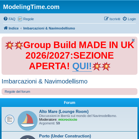
ModelingTime.com
FAQ
Regole
Iscriviti
Login
Indice
Imbarcazioni & Navimodellismo
Group Build MADE IN UK
2026/2027:SEZIONE
APERTA!
QUI!
Imbarcazioni & Navimodellismo
Regole del forum
Forum
Alto Mare (Lounge Room)
Discussioni in libertà sul mondo del Navimodellismo.
Moderatore:
microciccio
Argomenti:
59
Porto (Under Construction)