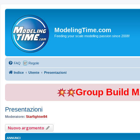
ModelingTime.com
Feeding your scale modelling passion since 2008!
FAQ
Regole
Indice
Utente
Presentazioni
Group Build 
Presentazioni
Moderatore:
Starfighter84
Nuovo argomento
ANNUNCI