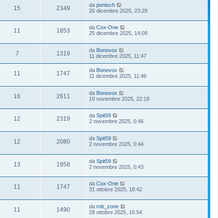
da
ponisch
15
2349
26 dicembre 2025, 23:29
da
Cox-One
11
1853
25 dicembre 2025, 14:09
da
Bonovox
7
1319
11 dicembre 2025, 11:47
da
Bonovox
11
1747
11 dicembre 2025, 11:46
da
Bonovox
16
2611
19 novembre 2025, 22:18
da
Spit59
12
2319
2 novembre 2025, 0:46
da
Spit59
12
2080
2 novembre 2025, 0:44
da
Spit59
13
1958
2 novembre 2025, 0:43
da
Cox-One
11
1747
31 ottobre 2025, 18:42
da
rob_zone
11
1490
28 ottobre 2025, 16:54