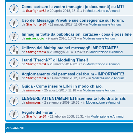
Come caricare le vostre immagini (e documenti) su MT!
da
Starfighter84
»
20 aprile 2018, 15:11
» in
Moderazione e Annunci
Uso dei Messaggi Privati e sue conseguenze sul forum.
da
Starfighter84
»
11 maggio 2017, 11:06
» in
Moderazione e Annunci
Immagini tratte da pubblicazioni cartacee - cosa è possibile
da
microciccio
»
9 aprile 2016, 18:53
» in
Moderazione e Annunci
Utilizzo del Multiquote nei messaggi! IMPORTANTE!
da
Starfighter84
»
23 maggio 2014, 17:32
» in
Moderazione e Annunci
I tanti "Perchè?" di Modeling Time!!
da
Starfighter84
»
28 marzo 2014, 0:18
» in
Moderazione e Annunci
Aggiornamento dei permessi del forum - IMPORTANTE!
da
Starfighter84
»
14 novembre 2012, 1:02
» in
Moderazione e Annunci
Guida - Come inserire LINK in modo chiaro.
da
simmons
»
25 agosto 2010, 11:18
» in
Moderazione e Annunci
LEGGERE ATTENTAMENTE! Inserimento foto di altri siti.
da
simmons
»
2 settembre 2009, 19:35
» in
Moderazione e Annunci
Regole del Forum.
da
Starfighter84
»
21 febbraio 2008, 23:31
» in
Moderazione e Annunci
ARGOMENTI