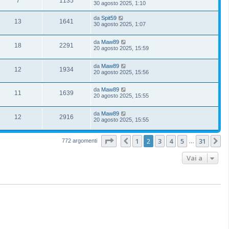
7
1135
30 agosto 2025, 1:10
da
Spit59
13
1641
30 agosto 2025, 1:07
da
Maw89
18
2291
20 agosto 2025, 15:59
da
Maw89
12
1934
20 agosto 2025, 15:56
da
Maw89
11
1639
20 agosto 2025, 15:55
da
Maw89
12
2916
20 agosto 2025, 15:55
Pagina
2
di
31
1
2
3
4
5
31
Precedente
P
772 argomenti
…
Vai a