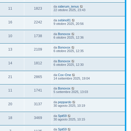
da
siderum_tenus
11
1823
22 ottobre 2025, 23:43
da
sebino81
16
2242
9 ottobre 2025, 20:56
da
Bonovox
10
1738
6 ottobre 2025, 12:36
da
Bonovox
13
2109
6 ottobre 2025, 12:35
da
Bonovox
14
1812
6 ottobre 2025, 12:30
da
Cox-One
21
2865
14 settembre 2025, 19:04
da
Bonovox
11
1741
5 settembre 2025, 13:03
da
peppardo
20
3137
30 agosto 2025, 10:19
da
Spit59
18
3469
30 agosto 2025, 10:15
da
Spit59