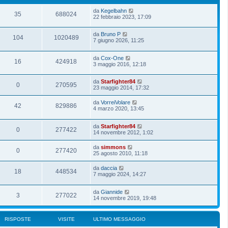
da
Kegelbahn
35
688024
22 febbraio 2023, 17:09
da
Bruno P
104
1020489
7 giugno 2026, 11:25
da
Cox-One
16
424918
3 maggio 2016, 12:18
da
Starfighter84
0
270595
23 maggio 2014, 17:32
da
VorreiVolare
42
829886
4 marzo 2020, 13:45
da
Starfighter84
0
277422
14 novembre 2012, 1:02
da
simmons
0
277420
25 agosto 2010, 11:18
da
daccia
18
448534
7 maggio 2024, 14:27
da
Giannide
3
277022
14 novembre 2019, 19:48
RISPOSTE
VISITE
ULTIMO MESSAGGIO