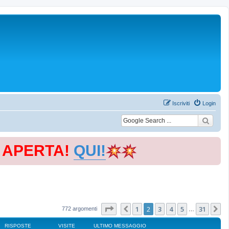
Iscriviti
Login
E APERTA!
QUI!
Pagina
2
di
31
1
2
3
4
5
31
Precedente
P
772 argomenti
…
RISPOSTE
VISITE
ULTIMO MESSAGGIO