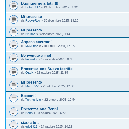
Buongiorno a tutti!!!!
da
Fabio_147
»
13 dicembre 2025, 11:32
Mi presento
da
RudyeRoy
»
15 dicembre 2025, 13:26
Mi presento
da
Brunoc
»
8 dicembre 2025, 9:14
Appena atterrato!
da
Maven65
»
7 dicembre 2025, 15:13
Benvenuto a me!
da
benvelor
»
4 novembre 2025, 9:48
Presentazione Nuovo iscritto
da
OttoK
»
16 ottobre 2025, 11:35
Mi presento
da
Marco556
»
20 ottobre 2025, 12:39
Eccomi!
da
Teknosilvio
»
22 ottobre 2025, 12:54
Presentazione Benni
da
Benni
»
28 ottobre 2025, 6:43
ciao a tutti
da
edo1927
»
24 ottobre 2025, 10:22