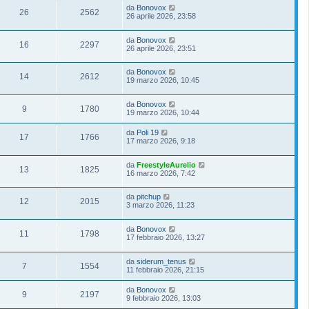
da
Bonovox
26
2562
26 aprile 2026, 23:58
da
Bonovox
16
2297
26 aprile 2026, 23:51
da
Bonovox
14
2612
19 marzo 2026, 10:45
da
Bonovox
9
1780
19 marzo 2026, 10:44
da
Poli 19
17
1766
17 marzo 2026, 9:18
da
FreestyleAurelio
13
1825
16 marzo 2026, 7:42
da
pitchup
12
2015
3 marzo 2026, 11:23
da
Bonovox
11
1798
17 febbraio 2026, 13:27
da
siderum_tenus
7
1554
11 febbraio 2026, 21:15
da
Bonovox
9
2197
9 febbraio 2026, 13:03