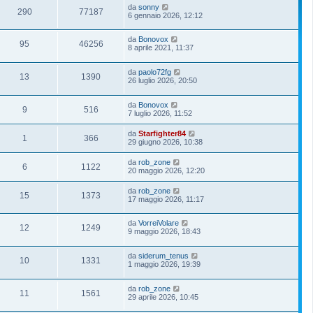
da
sonny
290
77187
6 gennaio 2026, 12:12
da
Bonovox
95
46256
8 aprile 2021, 11:37
da
paolo72fg
13
1390
26 luglio 2026, 20:50
da
Bonovox
9
516
7 luglio 2026, 11:52
da
Starfighter84
1
366
29 giugno 2026, 10:38
da
rob_zone
6
1122
20 maggio 2026, 12:20
da
rob_zone
15
1373
17 maggio 2026, 11:17
da
VorreiVolare
12
1249
9 maggio 2026, 18:43
da
siderum_tenus
10
1331
1 maggio 2026, 19:39
da
rob_zone
11
1561
29 aprile 2026, 10:45