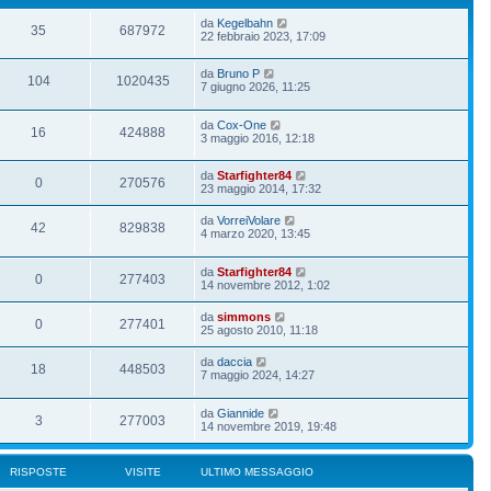
da
Kegelbahn
35
687972
22 febbraio 2023, 17:09
da
Bruno P
104
1020435
7 giugno 2026, 11:25
da
Cox-One
16
424888
3 maggio 2016, 12:18
da
Starfighter84
0
270576
23 maggio 2014, 17:32
da
VorreiVolare
42
829838
4 marzo 2020, 13:45
da
Starfighter84
0
277403
14 novembre 2012, 1:02
da
simmons
0
277401
25 agosto 2010, 11:18
da
daccia
18
448503
7 maggio 2024, 14:27
da
Giannide
3
277003
14 novembre 2019, 19:48
RISPOSTE
VISITE
ULTIMO MESSAGGIO