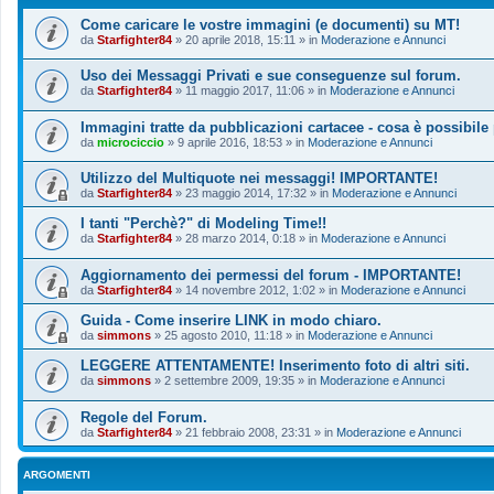
Come caricare le vostre immagini (e documenti) su MT!
da
Starfighter84
»
20 aprile 2018, 15:11
» in
Moderazione e Annunci
Uso dei Messaggi Privati e sue conseguenze sul forum.
da
Starfighter84
»
11 maggio 2017, 11:06
» in
Moderazione e Annunci
Immagini tratte da pubblicazioni cartacee - cosa è possibile
da
microciccio
»
9 aprile 2016, 18:53
» in
Moderazione e Annunci
Utilizzo del Multiquote nei messaggi! IMPORTANTE!
da
Starfighter84
»
23 maggio 2014, 17:32
» in
Moderazione e Annunci
I tanti "Perchè?" di Modeling Time!!
da
Starfighter84
»
28 marzo 2014, 0:18
» in
Moderazione e Annunci
Aggiornamento dei permessi del forum - IMPORTANTE!
da
Starfighter84
»
14 novembre 2012, 1:02
» in
Moderazione e Annunci
Guida - Come inserire LINK in modo chiaro.
da
simmons
»
25 agosto 2010, 11:18
» in
Moderazione e Annunci
LEGGERE ATTENTAMENTE! Inserimento foto di altri siti.
da
simmons
»
2 settembre 2009, 19:35
» in
Moderazione e Annunci
Regole del Forum.
da
Starfighter84
»
21 febbraio 2008, 23:31
» in
Moderazione e Annunci
ARGOMENTI