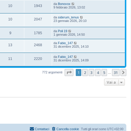
da
Bonovox
10
1943
9 febbraio 2026, 13:02
da
siderum_tenus
10
2047
23 gennaio 2026, 20:10
da
Poli 19
9
1785
1 gennaio 2026, 14:50
da
Fabio_147
13
2468
31 dicembre 2025, 14:10
da
Fabio_147
11
2220
31 dicembre 2025, 14:09
Pagina
1
di
31
1
2
3
4
5
31
P
772 argomenti
…
Vai a
Contattaci
Cancella cookie
Tutti gli orari sono
UTC+02:00