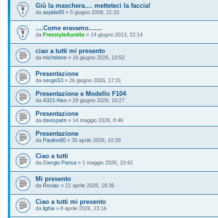
Giù la maschera.... metteteci la faccia!
da
aspide85
»
5 giugno 2008, 21:15
....Come eravamo.......
da
FreestyleAurelio
»
14 giugno 2013, 22:14
ciao a tutti mi presento
da
michelone
»
16 giugno 2026, 10:52
Presentazione
da
sergio53
»
26 giugno 2026, 17:31
Presentazione e Modello F104
da
A321-Neo
»
29 giugno 2026, 10:27
Presentazione
da
davispalm
»
14 maggio 2026, 8:46
Presentazione
da
Paolino80
»
30 aprile 2026, 10:39
Ciao a tutti
da
Giorgio Pansa
»
1 maggio 2026, 10:42
Mi presento
da
Rociac
»
21 aprile 2026, 18:36
Ciao a tutti mi presento
da
ilghia
»
8 aprile 2026, 23:16