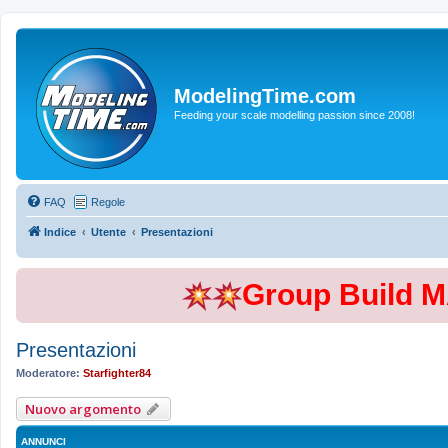
ModelingTime.com
Feeding your scale modelling passion since 2008!
FAQ
Regole
Indice
Utente
Presentazioni
Group Build 
Presentazioni
Moderatore:
Starfighter84
Nuovo argomento
ANNUNCI