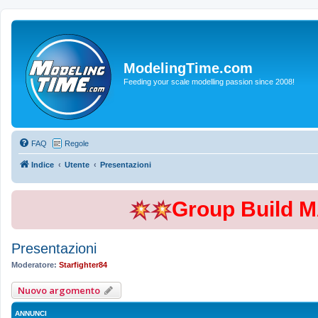
ModelingTime.com
Feeding your scale modelling passion since 2008!
FAQ
Regole
Indice
Utente
Presentazioni
Group Build 
Presentazioni
Moderatore:
Starfighter84
Nuovo argomento
ANNUNCI