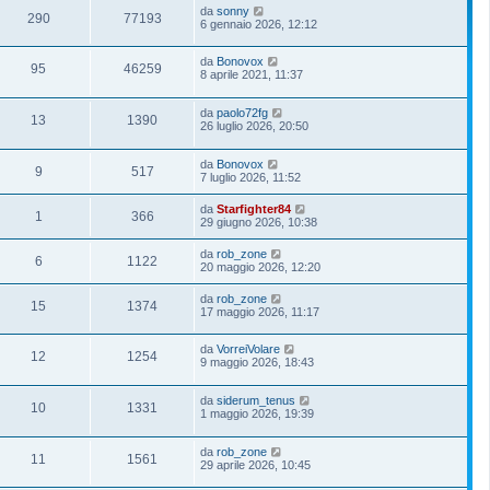
da
sonny
290
77193
6 gennaio 2026, 12:12
da
Bonovox
95
46259
8 aprile 2021, 11:37
da
paolo72fg
13
1390
26 luglio 2026, 20:50
da
Bonovox
9
517
7 luglio 2026, 11:52
da
Starfighter84
1
366
29 giugno 2026, 10:38
da
rob_zone
6
1122
20 maggio 2026, 12:20
da
rob_zone
15
1374
17 maggio 2026, 11:17
da
VorreiVolare
12
1254
9 maggio 2026, 18:43
da
siderum_tenus
10
1331
1 maggio 2026, 19:39
da
rob_zone
11
1561
29 aprile 2026, 10:45