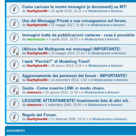
Come caricare le vostre immagini (e documenti) su MT!
da
Starfighter84
»
20 aprile 2018, 15:11
» in
Moderazione e Annunci
Uso dei Messaggi Privati e sue conseguenze sul forum.
da
Starfighter84
»
11 maggio 2017, 11:06
» in
Moderazione e Annunci
Immagini tratte da pubblicazioni cartacee - cosa è possibile
da
microciccio
»
9 aprile 2016, 18:53
» in
Moderazione e Annunci
Utilizzo del Multiquote nei messaggi! IMPORTANTE!
da
Starfighter84
»
23 maggio 2014, 17:32
» in
Moderazione e Annunci
I tanti "Perchè?" di Modeling Time!!
da
Starfighter84
»
28 marzo 2014, 0:18
» in
Moderazione e Annunci
Aggiornamento dei permessi del forum - IMPORTANTE!
da
Starfighter84
»
14 novembre 2012, 1:02
» in
Moderazione e Annunci
Guida - Come inserire LINK in modo chiaro.
da
simmons
»
25 agosto 2010, 11:18
» in
Moderazione e Annunci
LEGGERE ATTENTAMENTE! Inserimento foto di altri siti.
da
simmons
»
2 settembre 2009, 19:35
» in
Moderazione e Annunci
Regole del Forum.
da
Starfighter84
»
21 febbraio 2008, 23:31
» in
Moderazione e Annunci
ARGOMENTI