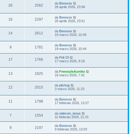
da
Bonovox
26
2562
26 aprile 2026, 23:58
da
Bonovox
16
2297
26 aprile 2026, 23:51
da
Bonovox
14
2612
19 marzo 2026, 10:45
da
Bonovox
9
1781
19 marzo 2026, 10:44
da
Poli 19
17
1766
17 marzo 2026, 9:18
da
FreestyleAurelio
13
1825
16 marzo 2026, 7:42
da
pitchup
12
2015
3 marzo 2026, 11:23
da
Bonovox
11
1798
17 febbraio 2026, 13:27
da
siderum_tenus
7
1554
11 febbraio 2026, 21:15
da
Bonovox
9
2197
9 febbraio 2026, 13:03