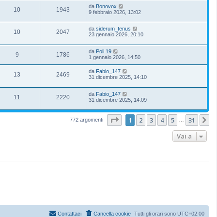
da
Bonovox
10
1943
9 febbraio 2026, 13:02
da
siderum_tenus
10
2047
23 gennaio 2026, 20:10
da
Poli 19
9
1786
1 gennaio 2026, 14:50
da
Fabio_147
13
2469
31 dicembre 2025, 14:10
da
Fabio_147
11
2220
31 dicembre 2025, 14:09
Pagina
1
di
31
1
2
3
4
5
31
P
772 argomenti
…
Vai a
Contattaci
Cancella cookie
Tutti gli orari sono
UTC+02:00