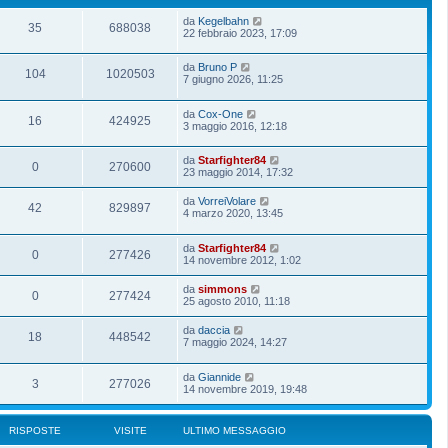
da
Kegelbahn
35
688038
22 febbraio 2023, 17:09
da
Bruno P
104
1020503
7 giugno 2026, 11:25
da
Cox-One
16
424925
3 maggio 2016, 12:18
da
Starfighter84
0
270600
23 maggio 2014, 17:32
da
VorreiVolare
42
829897
4 marzo 2020, 13:45
da
Starfighter84
0
277426
14 novembre 2012, 1:02
da
simmons
0
277424
25 agosto 2010, 11:18
da
daccia
18
448542
7 maggio 2024, 14:27
da
Giannide
3
277026
14 novembre 2019, 19:48
RISPOSTE
VISITE
ULTIMO MESSAGGIO