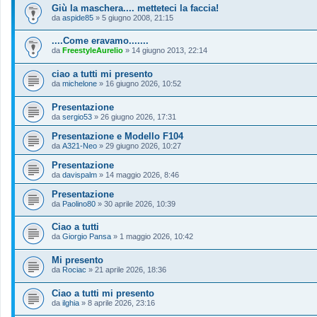
Giù la maschera.... metteteci la faccia!
da
aspide85
»
5 giugno 2008, 21:15
....Come eravamo.......
da
FreestyleAurelio
»
14 giugno 2013, 22:14
ciao a tutti mi presento
da
michelone
»
16 giugno 2026, 10:52
Presentazione
da
sergio53
»
26 giugno 2026, 17:31
Presentazione e Modello F104
da
A321-Neo
»
29 giugno 2026, 10:27
Presentazione
da
davispalm
»
14 maggio 2026, 8:46
Presentazione
da
Paolino80
»
30 aprile 2026, 10:39
Ciao a tutti
da
Giorgio Pansa
»
1 maggio 2026, 10:42
Mi presento
da
Rociac
»
21 aprile 2026, 18:36
Ciao a tutti mi presento
da
ilghia
»
8 aprile 2026, 23:16