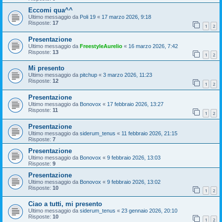
Eccomi qua^^
Ultimo messaggio da
Poli 19
«
17 marzo 2026, 9:18
Risposte:
17
1
2
Presentazione
Ultimo messaggio da
FreestyleAurelio
«
16 marzo 2026, 7:42
Risposte:
13
1
2
Mi presento
Ultimo messaggio da
pitchup
«
3 marzo 2026, 11:23
Risposte:
12
1
2
Presentazione
Ultimo messaggio da
Bonovox
«
17 febbraio 2026, 13:27
Risposte:
11
1
2
Presentazione
Ultimo messaggio da
siderum_tenus
«
11 febbraio 2026, 21:15
Risposte:
7
Presentazione
Ultimo messaggio da
Bonovox
«
9 febbraio 2026, 13:03
Risposte:
9
Presentazione
Ultimo messaggio da
Bonovox
«
9 febbraio 2026, 13:02
Risposte:
10
1
2
Ciao a tutti, mi presento
Ultimo messaggio da
siderum_tenus
«
23 gennaio 2026, 20:10
Risposte:
10
1
2