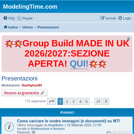
ModelingTime.com
FAQ
Regole
Iscriviti
Login
Indice
Utente
Presentazioni
Group Build MADE IN UK
2026/2027:SEZIONE
APERTA!
QUI!
Presentazioni
Moderatore:
Starfighter84
Nuovo argomento
Pagina
1
di
31
1
2
3
4
5
31
Prossimo
772 argomenti
…
Annunci
Come caricare le vostre immagini (e documenti) su MT!
Ultimo messaggio da
Kegelbahn
«
22 febbraio 2023, 17:09
Inviato in
Moderazione e Annunci
Risposte:
35
1
2
3
4