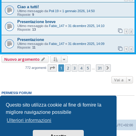
Ciao a tutti!
Ultimo messaggio da
Poli 19
«
1 gennaio 2026, 14:50
Risposte:
9
Presentazione breve
Ultimo messaggio da
Fabio_147
«
31 dicembre 2025, 14:10
Risposte:
13
1
2
Presentazione
Ultimo messaggio da
Fabio_147
«
31 dicembre 2025, 14:09
Risposte:
11
1
2
Nuovo argomento
Pagina
1
di
31
1
2
3
4
5
31
Prossimo
772 argomenti
…
Vai a
PERMESSI FORUM
Non puoi
aprire nuovi argomenti
Non puoi
rispondere negli argomenti
Questo sito utilizza cookie al fine di fornire la
Non puoi
modificare i tuoi messaggi
migliore navigazione possibile
Non puoi
cancellare i tuoi messaggi
Non puoi
inviare allegati
Ulteriori informazioni
Indice
Contattaci
Cancella cookie
Tutti gli orari sono
UTC+02:00
Creato da
phpBB
® Forum Software © phpBB Limited