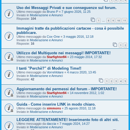
Uso dei Messaggi Privati e sue conseguenze sul forum.
Ultimo messaggio da
Bruno P
«
7 giugno 2026, 11:25
Inviato in
Moderazione e Annunci
Risposte:
104
1
8
9
10
11
…
Immagini tratte da pubblicazioni cartacee - cosa è possibile
pubblicare.
Ultimo messaggio da
Cox-One
«
3 maggio 2016, 12:18
Inviato in
Moderazione e Annunci
Risposte:
16
1
2
Utilizzo del Multiquote nei messaggi! IMPORTANTE!
Ultimo messaggio da
Starfighter84
«
23 maggio 2014, 17:32
Inviato in
Moderazione e Annunci
I tanti "Perchè?" di Modeling Time!!
Ultimo messaggio da
VorreiVolare
«
4 marzo 2020, 13:45
Inviato in
Moderazione e Annunci
Risposte:
42
1
2
3
4
5
Aggiornamento dei permessi del forum - IMPORTANTE!
Ultimo messaggio da
Starfighter84
«
14 novembre 2012, 1:02
Inviato in
Moderazione e Annunci
Guida - Come inserire LINK in modo chiaro.
Ultimo messaggio da
simmons
«
25 agosto 2010, 11:18
Inviato in
Moderazione e Annunci
LEGGERE ATTENTAMENTE! Inserimento foto di altri siti.
Ultimo messaggio da
daccia
«
7 maggio 2024, 14:27
Inviato in
Moderazione e Annunci