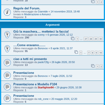
Risposte:
18
1
2
Regole del Forum.
Ultimo messaggio da
Giannide
«
14 novembre 2019, 19:48
Inviato in
Moderazione e Annunci
Risposte:
3
Argomenti
Giù la maschera.... metteteci la faccia!
Ultimo messaggio da
sonny
«
6 gennaio 2026, 12:12
Risposte:
290
1
27
28
29
30
…
....Come eravamo.......
Ultimo messaggio da
Bonovox
«
8 aprile 2021, 11:37
Risposte:
95
1
7
8
9
10
…
ciao a tutti mi presento
Ultimo messaggio da
paolo72fg
«
26 luglio 2026, 20:50
Risposte:
13
1
2
Presentazione
Ultimo messaggio da
Bonovox
«
7 luglio 2026, 11:52
Risposte:
9
Presentazione e Modello F104
Ultimo messaggio da
Starfighter84
«
29 giugno 2026, 10:38
Risposte:
1
Presentazione
Ultimo messaggio da
rob_zone
«
20 maggio 2026, 12:20
Risposte:
6