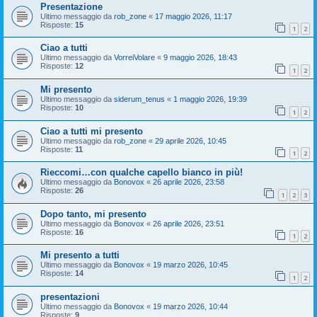
Presentazione
Ultimo messaggio da
rob_zone
«
17 maggio 2026, 11:17
Risposte:
15
1
2
Ciao a tutti
Ultimo messaggio da
VorreiVolare
«
9 maggio 2026, 18:43
Risposte:
12
1
2
Mi presento
Ultimo messaggio da
siderum_tenus
«
1 maggio 2026, 19:39
Risposte:
10
1
2
Ciao a tutti mi presento
Ultimo messaggio da
rob_zone
«
29 aprile 2026, 10:45
Risposte:
11
1
2
Rieccomi…con qualche capello bianco in più!
Ultimo messaggio da
Bonovox
«
26 aprile 2026, 23:58
Risposte:
26
1
2
3
Dopo tanto, mi presento
Ultimo messaggio da
Bonovox
«
26 aprile 2026, 23:51
Risposte:
16
1
2
Mi presento a tutti
Ultimo messaggio da
Bonovox
«
19 marzo 2026, 10:45
Risposte:
14
1
2
presentazioni
Ultimo messaggio da
Bonovox
«
19 marzo 2026, 10:44
Risposte:
9