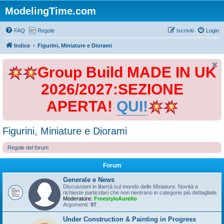
ModelingTime.com
FAQ
Regole
Iscriviti
Login
Indice
Figurini, Miniature e Diorami
Group Build MADE IN UK
2026/2027:SEZIONE
APERTA!
QUI!
Figurini, Miniature e Diorami
Regole del forum
Forum
Generale e News
Discussioni in libertà sul mondo delle Miniature. Novità e
richieste particolari che non rientrano in categorie più dettagliate.
Moderatore:
FreestyleAurelio
Argomenti:
97
Under Construction & Painting in Progress