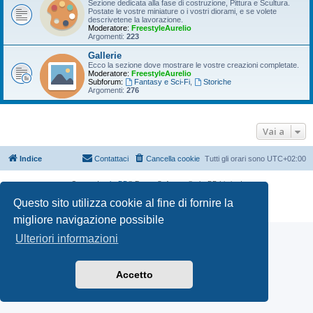
Sezione dedicata alla fase di costruzione, Pittura e Scultura.
Postate le vostre miniature o i vostri diorami, e se volete
descrivetene la lavorazione.
Moderatore:
FreestyleAurelio
Argomenti:
223
Gallerie
Ecco la sezione dove mostrare le vostre creazioni completate.
Moderatore:
FreestyleAurelio
Subforum:
Fantasy e Sci-Fi
,
Storiche
Argomenti:
276
Vai a
Indice
Contattaci
Cancella cookie
Tutti gli orari sono
UTC+02:00
Creato da
phpBB
® Forum Software © phpBB Limited
Traduzione Italiana
phpBB-Italia.it
Questo sito utilizza cookie al fine di fornire la
Privacy
|
Condizioni
migliore navigazione possibile
Ulteriori informazioni
Accetto