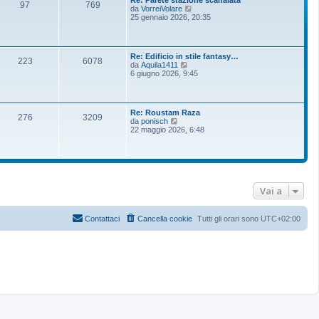
Re: Parete stazione scanalata
97
769
V
da
VorreiVolare
e
25 gennaio 2026, 20:35
d
i
u
l
Re: Edificio in stile fantasy…
t
223
6078
V
da
Aquila1411
i
e
6 giugno 2026, 9:45
m
d
o
i
m
u
e
l
s
Re: Roustam Raza
t
276
3209
s
V
da
ponisch
i
a
e
22 maggio 2026, 6:48
m
g
d
o
g
i
m
i
u
e
o
l
s
t
s
i
a
m
Vai a
g
o
g
m
i
e
o
Contattaci
Cancella cookie
Tutti gli orari sono
UTC+02:00
s
s
a
g
g
i
o