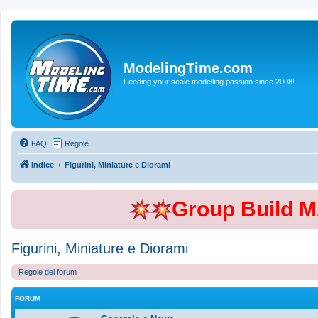
ModelingTime.com
Feeding your scale modelling passion since 2008!
FAQ
Regole
Indice
Figurini, Miniature e Diorami
Group Build 
Figurini, Miniature e Diorami
Regole del forum
FORUM