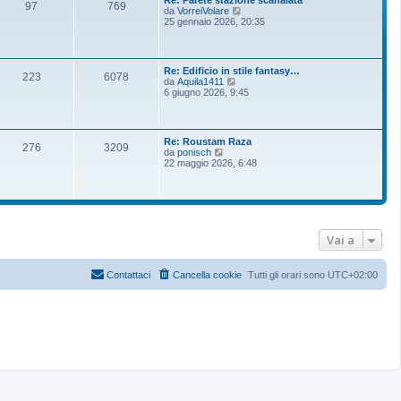
Re: Parete stazione scanalata
97
769
V
da
VorreiVolare
e
25 gennaio 2026, 20:35
d
i
u
l
Re: Edificio in stile fantasy…
t
223
6078
V
da
Aquila1411
i
e
6 giugno 2026, 9:45
m
d
o
i
m
u
e
l
s
Re: Roustam Raza
t
276
3209
s
V
da
ponisch
i
a
e
22 maggio 2026, 6:48
m
g
d
o
g
i
m
i
u
e
o
l
s
t
s
i
a
m
Vai a
g
o
g
m
i
e
o
Contattaci
Cancella cookie
Tutti gli orari sono
UTC+02:00
s
s
a
g
g
i
o