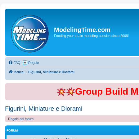
ModelingTime.com
Feeding your scale modelling passion since 2008!
FAQ
Regole
Indice
Figurini, Miniature e Diorami
Group Build 
Figurini, Miniature e Diorami
Regole del forum
FORUM