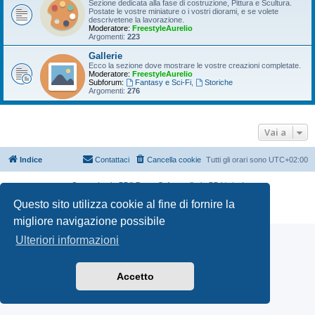
Sezione dedicata alla fase di costruzione, Pittura e Scultura.
Postate le vostre miniature o i vostri diorami, e se volete
descrivetene la lavorazione.
Moderatore:
FreestyleAurelio
Argomenti:
223
Gallerie
Ecco la sezione dove mostrare le vostre creazioni completate.
Moderatore:
FreestyleAurelio
Subforum:
Fantasy e Sci-Fi
,
Storiche
Argomenti:
276
Vai a
Indice
Contattaci
Cancella cookie
Tutti gli orari sono
UTC+02:00
Creato da
phpBB
® Forum Software © phpBB Limited
Traduzione Italiana
phpBB-Italia.it
Questo sito utilizza cookie al fine di fornire la
Privacy
|
Condizioni
migliore navigazione possibile
Ulteriori informazioni
Accetto