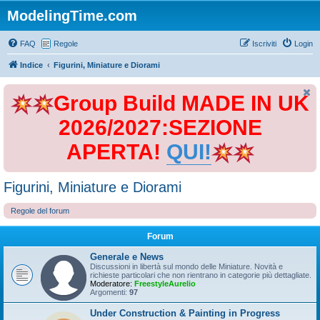
ModelingTime.com
FAQ
Regole
Iscriviti
Login
Indice
Figurini, Miniature e Diorami
Group Build MADE IN UK
2026/2027:SEZIONE
APERTA!
QUI!
Figurini, Miniature e Diorami
Regole del forum
Forum
Generale e News
Discussioni in libertà sul mondo delle Miniature. Novità e
richieste particolari che non rientrano in categorie più dettagliate.
Moderatore:
FreestyleAurelio
Argomenti:
97
Under Construction & Painting in Progress