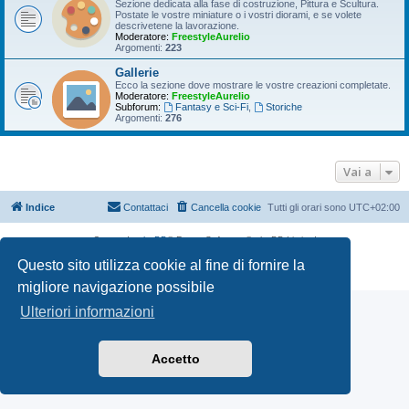
Sezione dedicata alla fase di costruzione, Pittura e Scultura.
Postate le vostre miniature o i vostri diorami, e se volete
descrivetene la lavorazione.
Moderatore:
FreestyleAurelio
Argomenti:
223
Gallerie
Ecco la sezione dove mostrare le vostre creazioni completate.
Moderatore:
FreestyleAurelio
Subforum:
Fantasy e Sci-Fi
,
Storiche
Argomenti:
276
Vai a
Indice
Contattaci
Cancella cookie
Tutti gli orari sono
UTC+02:00
Creato da
phpBB
® Forum Software © phpBB Limited
Traduzione Italiana
phpBB-Italia.it
Questo sito utilizza cookie al fine di fornire la
Privacy
|
Condizioni
migliore navigazione possibile
Ulteriori informazioni
Accetto