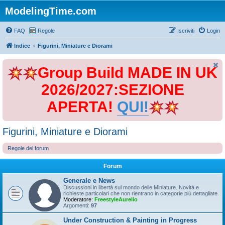
ModelingTime.com
FAQ
Regole
Iscriviti
Login
Indice
Figurini, Miniature e Diorami
Group Build MADE IN UK
2026/2027:SEZIONE
APERTA!
QUI!
Figurini, Miniature e Diorami
Regole del forum
Forum
Generale e News
Discussioni in libertà sul mondo delle Miniature. Novità e
richieste particolari che non rientrano in categorie più dettagliate.
Moderatore:
FreestyleAurelio
Argomenti:
97
Under Construction & Painting in Progress