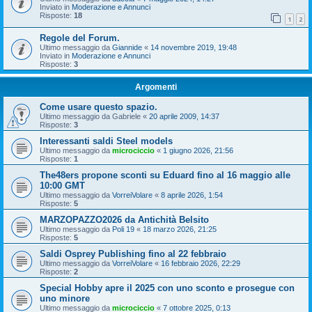
Inviato in
Moderazione e Annunci
Risposte:
18
1
2
Regole del Forum.
Ultimo messaggio da
Giannide
«
14 novembre 2019, 19:48
Inviato in
Moderazione e Annunci
Risposte:
3
Argomenti
Come usare questo spazio.
Ultimo messaggio da
Gabriele
«
20 aprile 2009, 14:37
Risposte:
3
Interessanti saldi Steel models
Ultimo messaggio da
microciccio
«
1 giugno 2026, 21:56
Risposte:
1
The48ers propone sconti su Eduard fino al 16 maggio alle
10:00 GMT
Ultimo messaggio da
VorreiVolare
«
8 aprile 2026, 1:54
Risposte:
5
MARZOPAZZO2026 da Antichità Belsito
Ultimo messaggio da
Poli 19
«
18 marzo 2026, 21:25
Risposte:
5
Saldi Osprey Publishing fino al 22 febbraio
Ultimo messaggio da
VorreiVolare
«
16 febbraio 2026, 22:29
Risposte:
2
Special Hobby apre il 2025 con uno sconto e prosegue con
uno minore
Ultimo messaggio da
microciccio
«
7 ottobre 2025, 0:13