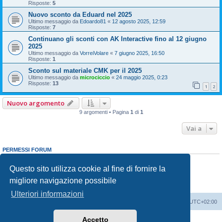
Risposte:
5
Nuovo sconto da Eduard nel 2025
Ultimo messaggio da
Edoardo81
«
12 agosto 2025, 12:59
Risposte:
7
Continuano gli sconti con AK Interactive fino al 12 giugno
2025
Ultimo messaggio da
VorreiVolare
«
7 giugno 2025, 16:50
Risposte:
1
Sconto sul materiale CMK per il 2025
Ultimo messaggio da
microciccio
«
24 maggio 2025, 0:23
Risposte:
13
1
2
Nuovo argomento
9 argomenti • Pagina
1
di
1
Vai a
PERMESSI FORUM
Non puoi
aprire nuovi argomenti
Non puoi
rispondere negli argomenti
Questo sito utilizza cookie al fine di fornire la
Non puoi
modificare i tuoi messaggi
migliore navigazione possibile
Non puoi
cancellare i tuoi messaggi
Non puoi
inviare allegati
Ulteriori informazioni
Indice
Contattaci
Cancella cookie
Tutti gli orari sono
UTC+02:00
Accetto
Creato da
phpBB
® Forum Software © phpBB Limited