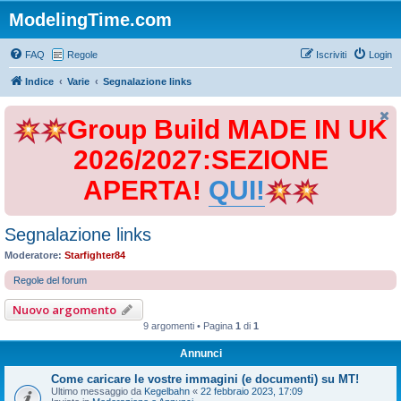
ModelingTime.com
FAQ
Regole
Iscriviti
Login
Indice
Varie
Segnalazione links
Group Build MADE IN UK
2026/2027:SEZIONE
APERTA!
QUI!
Segnalazione links
Moderatore:
Starfighter84
Regole del forum
Nuovo argomento
9 argomenti • Pagina
1
di
1
Annunci
Come caricare le vostre immagini (e documenti) su MT!
Ultimo messaggio da
Kegelbahn
«
22 febbraio 2023, 17:09