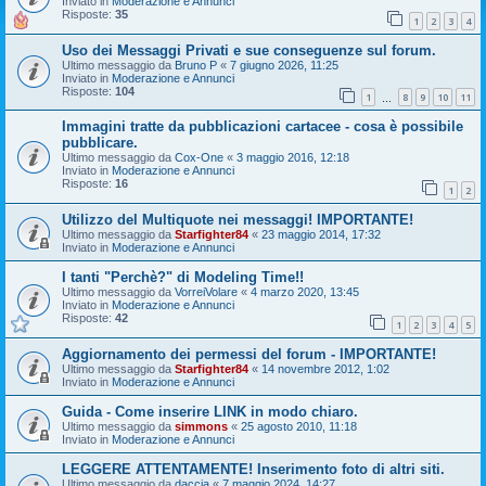
Inviato in
Moderazione e Annunci
Risposte:
35
1
2
3
4
Uso dei Messaggi Privati e sue conseguenze sul forum.
Ultimo messaggio da
Bruno P
«
7 giugno 2026, 11:25
Inviato in
Moderazione e Annunci
Risposte:
104
1
8
9
10
11
…
Immagini tratte da pubblicazioni cartacee - cosa è possibile
pubblicare.
Ultimo messaggio da
Cox-One
«
3 maggio 2016, 12:18
Inviato in
Moderazione e Annunci
Risposte:
16
1
2
Utilizzo del Multiquote nei messaggi! IMPORTANTE!
Ultimo messaggio da
Starfighter84
«
23 maggio 2014, 17:32
Inviato in
Moderazione e Annunci
I tanti "Perchè?" di Modeling Time!!
Ultimo messaggio da
VorreiVolare
«
4 marzo 2020, 13:45
Inviato in
Moderazione e Annunci
Risposte:
42
1
2
3
4
5
Aggiornamento dei permessi del forum - IMPORTANTE!
Ultimo messaggio da
Starfighter84
«
14 novembre 2012, 1:02
Inviato in
Moderazione e Annunci
Guida - Come inserire LINK in modo chiaro.
Ultimo messaggio da
simmons
«
25 agosto 2010, 11:18
Inviato in
Moderazione e Annunci
LEGGERE ATTENTAMENTE! Inserimento foto di altri siti.
Ultimo messaggio da
daccia
«
7 maggio 2024, 14:27