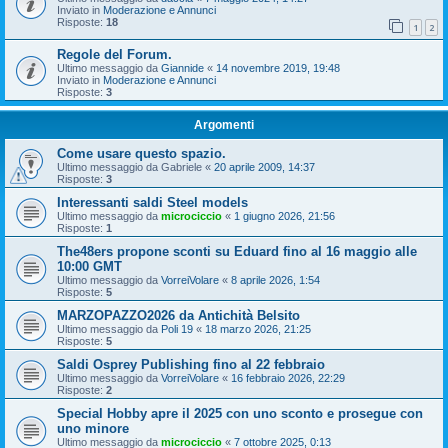
Inviato in
Moderazione e Annunci
Risposte:
18
1
2
Regole del Forum.
Ultimo messaggio da
Giannide
«
14 novembre 2019, 19:48
Inviato in
Moderazione e Annunci
Risposte:
3
Argomenti
Come usare questo spazio.
Ultimo messaggio da
Gabriele
«
20 aprile 2009, 14:37
Risposte:
3
Interessanti saldi Steel models
Ultimo messaggio da
microciccio
«
1 giugno 2026, 21:56
Risposte:
1
The48ers propone sconti su Eduard fino al 16 maggio alle
10:00 GMT
Ultimo messaggio da
VorreiVolare
«
8 aprile 2026, 1:54
Risposte:
5
MARZOPAZZO2026 da Antichità Belsito
Ultimo messaggio da
Poli 19
«
18 marzo 2026, 21:25
Risposte:
5
Saldi Osprey Publishing fino al 22 febbraio
Ultimo messaggio da
VorreiVolare
«
16 febbraio 2026, 22:29
Risposte:
2
Special Hobby apre il 2025 con uno sconto e prosegue con
uno minore
Ultimo messaggio da
microciccio
«
7 ottobre 2025, 0:13