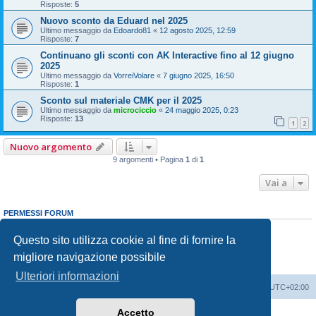
Risposte:
5
Nuovo sconto da Eduard nel 2025
Ultimo messaggio da
Edoardo81
«
12 agosto 2025, 12:59
Risposte:
7
Continuano gli sconti con AK Interactive fino al 12 giugno
2025
Ultimo messaggio da
VorreiVolare
«
7 giugno 2025, 16:50
Risposte:
1
Sconto sul materiale CMK per il 2025
Ultimo messaggio da
microciccio
«
24 maggio 2025, 0:23
Risposte:
13
1
2
Nuovo argomento
9 argomenti • Pagina
1
di
1
Vai a
PERMESSI FORUM
Non puoi
aprire nuovi argomenti
Non puoi
rispondere negli argomenti
Questo sito utilizza cookie al fine di fornire la
Non puoi
modificare i tuoi messaggi
migliore navigazione possibile
Non puoi
cancellare i tuoi messaggi
Non puoi
inviare allegati
Ulteriori informazioni
Indice
Contattaci
Cancella cookie
Tutti gli orari sono
UTC+02:00
Accetto
Creato da
phpBB
® Forum Software © phpBB Limited