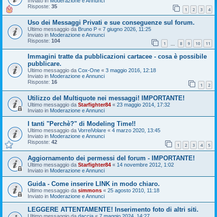
Inviato in
Moderazione e Annunci
Risposte:
35
1
2
3
4
Uso dei Messaggi Privati e sue conseguenze sul forum.
Ultimo messaggio da
Bruno P
«
7 giugno 2026, 11:25
Inviato in
Moderazione e Annunci
Risposte:
104
1
8
9
10
11
…
Immagini tratte da pubblicazioni cartacee - cosa è possibile
pubblicare.
Ultimo messaggio da
Cox-One
«
3 maggio 2016, 12:18
Inviato in
Moderazione e Annunci
Risposte:
16
1
2
Utilizzo del Multiquote nei messaggi! IMPORTANTE!
Ultimo messaggio da
Starfighter84
«
23 maggio 2014, 17:32
Inviato in
Moderazione e Annunci
I tanti "Perchè?" di Modeling Time!!
Ultimo messaggio da
VorreiVolare
«
4 marzo 2020, 13:45
Inviato in
Moderazione e Annunci
Risposte:
42
1
2
3
4
5
Aggiornamento dei permessi del forum - IMPORTANTE!
Ultimo messaggio da
Starfighter84
«
14 novembre 2012, 1:02
Inviato in
Moderazione e Annunci
Guida - Come inserire LINK in modo chiaro.
Ultimo messaggio da
simmons
«
25 agosto 2010, 11:18
Inviato in
Moderazione e Annunci
LEGGERE ATTENTAMENTE! Inserimento foto di altri siti.
Ultimo messaggio da
daccia
«
7 maggio 2024, 14:27