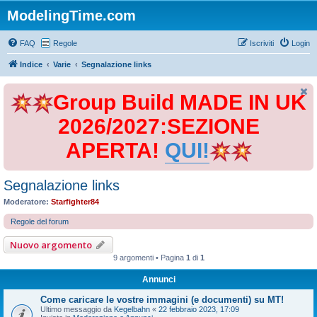
ModelingTime.com
FAQ
Regole
Iscriviti
Login
Indice
Varie
Segnalazione links
Group Build MADE IN UK
2026/2027:SEZIONE
APERTA!
QUI!
Segnalazione links
Moderatore:
Starfighter84
Regole del forum
Nuovo argomento
9 argomenti • Pagina
1
di
1
Annunci
Come caricare le vostre immagini (e documenti) su MT!
Ultimo messaggio da
Kegelbahn
«
22 febbraio 2023, 17:09