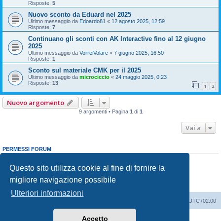
Risposte:
5
Nuovo sconto da Eduard nel 2025
Ultimo messaggio da
Edoardo81
«
12 agosto 2025, 12:59
Risposte:
7
Continuano gli sconti con AK Interactive fino al 12 giugno
2025
Ultimo messaggio da
VorreiVolare
«
7 giugno 2025, 16:50
Risposte:
1
Sconto sul materiale CMK per il 2025
Ultimo messaggio da
microciccio
«
24 maggio 2025, 0:23
Risposte:
13
1
2
Nuovo argomento
9 argomenti • Pagina
1
di
1
Vai a
PERMESSI FORUM
Non puoi
aprire nuovi argomenti
Non puoi
rispondere negli argomenti
Questo sito utilizza cookie al fine di fornire la
Non puoi
modificare i tuoi messaggi
migliore navigazione possibile
Non puoi
cancellare i tuoi messaggi
Non puoi
inviare allegati
Ulteriori informazioni
Indice
Contattaci
Cancella cookie
Tutti gli orari sono
UTC+02:00
Accetto
Creato da
phpBB
® Forum Software © phpBB Limited