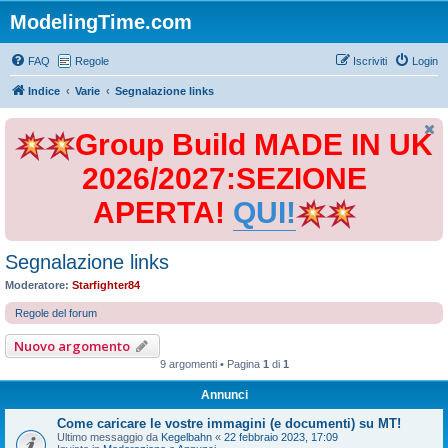
ModelingTime.com
FAQ
Regole
Iscriviti
Login
Indice
Varie
Segnalazione links
Group Build MADE IN UK
2026/2027:SEZIONE
APERTA!
QUI!
Segnalazione links
Moderatore:
Starfighter84
Regole del forum
Nuovo argomento
9 argomenti • Pagina
1
di
1
Annunci
Come caricare le vostre immagini (e documenti) su MT!
Ultimo messaggio da
Kegelbahn
«
22 febbraio 2023, 17:09