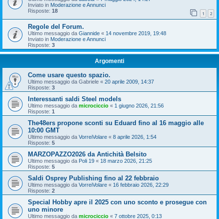
Inviato in
Moderazione e Annunci
Risposte:
18
1
2
Regole del Forum.
Ultimo messaggio da
Giannide
«
14 novembre 2019, 19:48
Inviato in
Moderazione e Annunci
Risposte:
3
Argomenti
Come usare questo spazio.
Ultimo messaggio da
Gabriele
«
20 aprile 2009, 14:37
Risposte:
3
Interessanti saldi Steel models
Ultimo messaggio da
microciccio
«
1 giugno 2026, 21:56
Risposte:
1
The48ers propone sconti su Eduard fino al 16 maggio alle
10:00 GMT
Ultimo messaggio da
VorreiVolare
«
8 aprile 2026, 1:54
Risposte:
5
MARZOPAZZO2026 da Antichità Belsito
Ultimo messaggio da
Poli 19
«
18 marzo 2026, 21:25
Risposte:
5
Saldi Osprey Publishing fino al 22 febbraio
Ultimo messaggio da
VorreiVolare
«
16 febbraio 2026, 22:29
Risposte:
2
Special Hobby apre il 2025 con uno sconto e prosegue con
uno minore
Ultimo messaggio da
microciccio
«
7 ottobre 2025, 0:13