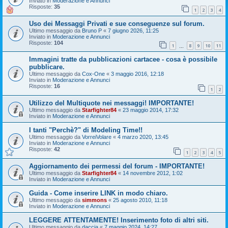
Inviato in
Moderazione e Annunci
Risposte:
35
1
2
3
4
Uso dei Messaggi Privati e sue conseguenze sul forum.
Ultimo messaggio da
Bruno P
«
7 giugno 2026, 11:25
Inviato in
Moderazione e Annunci
Risposte:
104
1
8
9
10
11
…
Immagini tratte da pubblicazioni cartacee - cosa è possibile
pubblicare.
Ultimo messaggio da
Cox-One
«
3 maggio 2016, 12:18
Inviato in
Moderazione e Annunci
Risposte:
16
1
2
Utilizzo del Multiquote nei messaggi! IMPORTANTE!
Ultimo messaggio da
Starfighter84
«
23 maggio 2014, 17:32
Inviato in
Moderazione e Annunci
I tanti "Perchè?" di Modeling Time!!
Ultimo messaggio da
VorreiVolare
«
4 marzo 2020, 13:45
Inviato in
Moderazione e Annunci
Risposte:
42
1
2
3
4
5
Aggiornamento dei permessi del forum - IMPORTANTE!
Ultimo messaggio da
Starfighter84
«
14 novembre 2012, 1:02
Inviato in
Moderazione e Annunci
Guida - Come inserire LINK in modo chiaro.
Ultimo messaggio da
simmons
«
25 agosto 2010, 11:18
Inviato in
Moderazione e Annunci
LEGGERE ATTENTAMENTE! Inserimento foto di altri siti.
Ultimo messaggio da
daccia
«
7 maggio 2024, 14:27