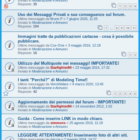
Inviato in
Moderazione e Annunci
Risposte:
35
1
2
3
4
Uso dei Messaggi Privati e sue conseguenze sul forum.
Ultimo messaggio da
Bruno P
«
7 giugno 2026, 11:25
Inviato in
Moderazione e Annunci
Risposte:
104
1
8
9
10
11
…
Immagini tratte da pubblicazioni cartacee - cosa è possibile
pubblicare.
Ultimo messaggio da
Cox-One
«
3 maggio 2016, 12:18
Inviato in
Moderazione e Annunci
Risposte:
16
1
2
Utilizzo del Multiquote nei messaggi! IMPORTANTE!
Ultimo messaggio da
Starfighter84
«
23 maggio 2014, 17:32
Inviato in
Moderazione e Annunci
I tanti "Perchè?" di Modeling Time!!
Ultimo messaggio da
VorreiVolare
«
4 marzo 2020, 13:45
Inviato in
Moderazione e Annunci
Risposte:
42
1
2
3
4
5
Aggiornamento dei permessi del forum - IMPORTANTE!
Ultimo messaggio da
Starfighter84
«
14 novembre 2012, 1:02
Inviato in
Moderazione e Annunci
Guida - Come inserire LINK in modo chiaro.
Ultimo messaggio da
simmons
«
25 agosto 2010, 11:18
Inviato in
Moderazione e Annunci
LEGGERE ATTENTAMENTE! Inserimento foto di altri siti.
Ultimo messaggio da
daccia
«
7 maggio 2024, 14:27