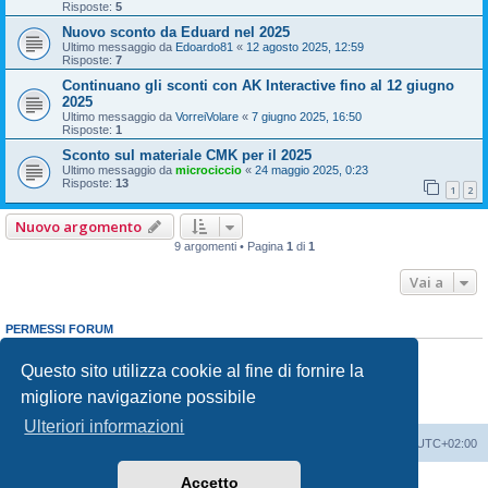
Risposte:
5
Nuovo sconto da Eduard nel 2025
Ultimo messaggio da
Edoardo81
«
12 agosto 2025, 12:59
Risposte:
7
Continuano gli sconti con AK Interactive fino al 12 giugno
2025
Ultimo messaggio da
VorreiVolare
«
7 giugno 2025, 16:50
Risposte:
1
Sconto sul materiale CMK per il 2025
Ultimo messaggio da
microciccio
«
24 maggio 2025, 0:23
Risposte:
13
1
2
Nuovo argomento
9 argomenti • Pagina
1
di
1
Vai a
PERMESSI FORUM
Non puoi
aprire nuovi argomenti
Non puoi
rispondere negli argomenti
Questo sito utilizza cookie al fine di fornire la
Non puoi
modificare i tuoi messaggi
migliore navigazione possibile
Non puoi
cancellare i tuoi messaggi
Non puoi
inviare allegati
Ulteriori informazioni
Indice
Contattaci
Cancella cookie
Tutti gli orari sono
UTC+02:00
Accetto
Creato da
phpBB
® Forum Software © phpBB Limited