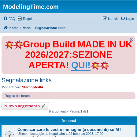
ModelingTime.com
FAQ
Regole
Iscriviti
Login
Indice
Varie
Segnalazione links
Group Build MADE IN UK
2026/2027:SEZIONE
APERTA!
QUI!
Segnalazione links
Moderatore:
Starfighter84
Regole del forum
Nuovo argomento
9 argomenti • Pagina
1
di
1
Annunci
Come caricare le vostre immagini (e documenti) su MT!
Ultimo messaggio da
Kegelbahn
«
22 febbraio 2023, 17:09