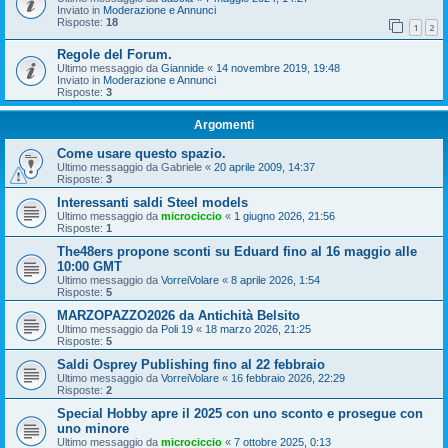
Inviato in
Moderazione e Annunci
Risposte:
18
1
2
Regole del Forum.
Ultimo messaggio da
Giannide
«
14 novembre 2019, 19:48
Inviato in
Moderazione e Annunci
Risposte:
3
Argomenti
Come usare questo spazio.
Ultimo messaggio da
Gabriele
«
20 aprile 2009, 14:37
Risposte:
3
Interessanti saldi Steel models
Ultimo messaggio da
microciccio
«
1 giugno 2026, 21:56
Risposte:
1
The48ers propone sconti su Eduard fino al 16 maggio alle
10:00 GMT
Ultimo messaggio da
VorreiVolare
«
8 aprile 2026, 1:54
Risposte:
5
MARZOPAZZO2026 da Antichità Belsito
Ultimo messaggio da
Poli 19
«
18 marzo 2026, 21:25
Risposte:
5
Saldi Osprey Publishing fino al 22 febbraio
Ultimo messaggio da
VorreiVolare
«
16 febbraio 2026, 22:29
Risposte:
2
Special Hobby apre il 2025 con uno sconto e prosegue con
uno minore
Ultimo messaggio da
microciccio
«
7 ottobre 2025, 0:13