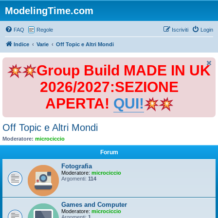
ModelingTime.com
FAQ
Regole
Iscriviti
Login
Indice
Varie
Off Topic e Altri Mondi
Group Build MADE IN UK
2026/2027:SEZIONE
APERTA!
QUI!
Off Topic e Altri Mondi
Moderatore:
microciccio
Forum
Fotografia
Moderatore:
microciccio
Argomenti:
114
Games and Computer
Moderatore:
microciccio
Argomenti:
1