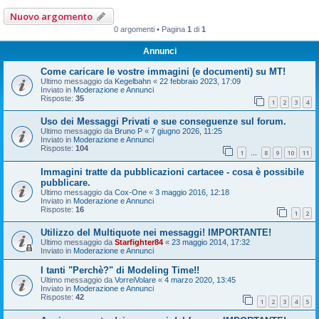
Nuovo argomento
0 argomenti • Pagina
1
di
1
Annunci
Come caricare le vostre immagini (e documenti) su MT!
Ultimo messaggio da
Kegelbahn
«
22 febbraio 2023, 17:09
Inviato in
Moderazione e Annunci
Risposte:
35
1
2
3
4
Uso dei Messaggi Privati e sue conseguenze sul forum.
Ultimo messaggio da
Bruno P
«
7 giugno 2026, 11:25
Inviato in
Moderazione e Annunci
Risposte:
104
1
8
9
10
11
…
Immagini tratte da pubblicazioni cartacee - cosa è possibile
pubblicare.
Ultimo messaggio da
Cox-One
«
3 maggio 2016, 12:18
Inviato in
Moderazione e Annunci
Risposte:
16
1
2
Utilizzo del Multiquote nei messaggi! IMPORTANTE!
Ultimo messaggio da
Starfighter84
«
23 maggio 2014, 17:32
Inviato in
Moderazione e Annunci
I tanti "Perchè?" di Modeling Time!!
Ultimo messaggio da
VorreiVolare
«
4 marzo 2020, 13:45
Inviato in
Moderazione e Annunci
Risposte:
42
1
2
3
4
5