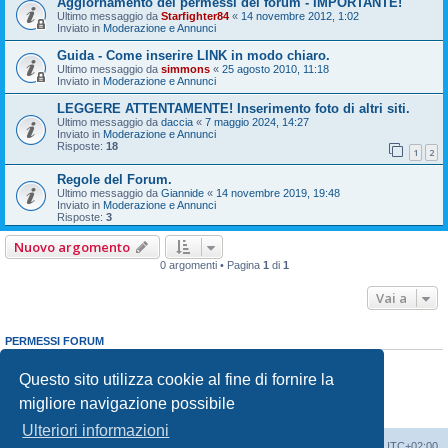
Aggiornamento dei permessi del forum - IMPORTANTE!
Ultimo messaggio da
Starfighter84
«
14 novembre 2012, 1:02
Inviato in
Moderazione e Annunci
Guida - Come inserire LINK in modo chiaro.
Ultimo messaggio da
simmons
«
25 agosto 2010, 11:18
Inviato in
Moderazione e Annunci
LEGGERE ATTENTAMENTE! Inserimento foto di altri siti.
Ultimo messaggio da
daccia
«
7 maggio 2024, 14:27
Inviato in
Moderazione e Annunci
Risposte:
18
1
2
Regole del Forum.
Ultimo messaggio da
Giannide
«
14 novembre 2019, 19:48
Inviato in
Moderazione e Annunci
Risposte:
3
Nuovo argomento
0 argomenti • Pagina
1
di
1
Vai a
PERMESSI FORUM
Non puoi
aprire nuovi argomenti
Non puoi
rispondere negli argomenti
Questo sito utilizza cookie al fine di fornire la
Non puoi
modificare i tuoi messaggi
migliore navigazione possibile
Non puoi
cancellare i tuoi messaggi
Non puoi
inviare allegati
Ulteriori informazioni
Indice
Contattaci
Cancella cookie
Tutti gli orari sono
UTC+02:00