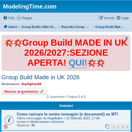
ModelingTime.com
FAQ
Regole
Iscriviti
Login
Indice
Group Build e Mini Group Build
Raccolta Group Build
Group Build Made in UK 2026
Group Build MADE IN UK
2026/2027:SEZIONE
APERTA!
QUI!
Group Build Made in UK 2026
Moderatore:
Starfighter84
Nuovo argomento
11 argomenti • Pagina
1
di
1
Annunci
Come caricare le vostre immagini (e documenti) su MT!
Ultimo messaggio da
Kegelbahn
«
22 febbraio 2023, 17:09
Inviato in
Moderazione e Annunci
Risposte:
35
1
2
3
4