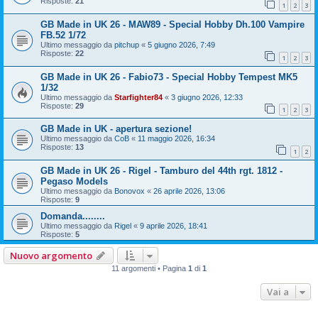
Risposte:
21
1
2
3
GB Made in UK 26 - MAW89 - Special Hobby Dh.100 Vampire
FB.52 1/72
Ultimo messaggio da
pitchup
«
5 giugno 2026, 7:49
Risposte:
22
1
2
3
GB Made in UK 26 - Fabio73 - Special Hobby Tempest MK5
1/32
Ultimo messaggio da
Starfighter84
«
3 giugno 2026, 12:33
Risposte:
29
1
2
3
GB Made in UK - apertura sezione!
Ultimo messaggio da
CoB
«
11 maggio 2026, 16:34
Risposte:
13
1
2
GB Made in UK 26 - Rigel - Tamburo del 44th rgt. 1812 -
Pegaso Models
Ultimo messaggio da
Bonovox
«
26 aprile 2026, 13:06
Risposte:
9
Domanda........
Ultimo messaggio da
Rigel
«
9 aprile 2026, 18:41
Risposte:
5
Nuovo argomento
11 argomenti • Pagina
1
di
1
Vai a