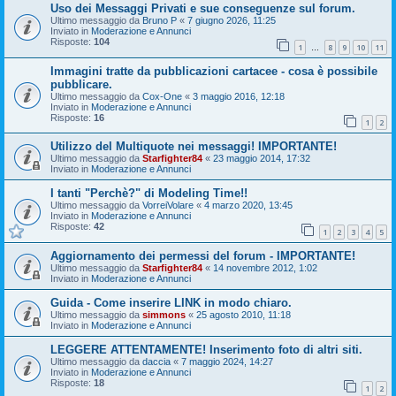
Uso dei Messaggi Privati e sue conseguenze sul forum.
Ultimo messaggio da
Bruno P
«
7 giugno 2026, 11:25
Inviato in
Moderazione e Annunci
Risposte:
104
1
8
9
10
11
…
Immagini tratte da pubblicazioni cartacee - cosa è possibile
pubblicare.
Ultimo messaggio da
Cox-One
«
3 maggio 2016, 12:18
Inviato in
Moderazione e Annunci
Risposte:
16
1
2
Utilizzo del Multiquote nei messaggi! IMPORTANTE!
Ultimo messaggio da
Starfighter84
«
23 maggio 2014, 17:32
Inviato in
Moderazione e Annunci
I tanti "Perchè?" di Modeling Time!!
Ultimo messaggio da
VorreiVolare
«
4 marzo 2020, 13:45
Inviato in
Moderazione e Annunci
Risposte:
42
1
2
3
4
5
Aggiornamento dei permessi del forum - IMPORTANTE!
Ultimo messaggio da
Starfighter84
«
14 novembre 2012, 1:02
Inviato in
Moderazione e Annunci
Guida - Come inserire LINK in modo chiaro.
Ultimo messaggio da
simmons
«
25 agosto 2010, 11:18
Inviato in
Moderazione e Annunci
LEGGERE ATTENTAMENTE! Inserimento foto di altri siti.
Ultimo messaggio da
daccia
«
7 maggio 2024, 14:27
Inviato in
Moderazione e Annunci
Risposte:
18
1
2