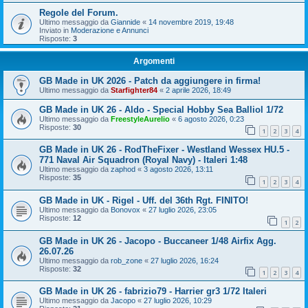
Regole del Forum.
Ultimo messaggio da
Giannide
«
14 novembre 2019, 19:48
Inviato in
Moderazione e Annunci
Risposte:
3
Argomenti
GB Made in UK 2026 - Patch da aggiungere in firma!
Ultimo messaggio da
Starfighter84
«
2 aprile 2026, 18:49
GB Made in UK 26 - Aldo - Special Hobby Sea Balliol 1/72
Ultimo messaggio da
FreestyleAurelio
«
6 agosto 2026, 0:23
Risposte:
30
1
2
3
4
GB Made in UK 26 - RodTheFixer - Westland Wessex HU.5 -
771 Naval Air Squadron (Royal Navy) - Italeri 1:48
Ultimo messaggio da
zaphod
«
3 agosto 2026, 13:11
Risposte:
35
1
2
3
4
GB Made in UK - Rigel - Uff. del 36th Rgt. FINITO!
Ultimo messaggio da
Bonovox
«
27 luglio 2026, 23:05
Risposte:
12
1
2
GB Made in UK 26 - Jacopo - Buccaneer 1/48 Airfix Agg.
26.07.26
Ultimo messaggio da
rob_zone
«
27 luglio 2026, 16:24
Risposte:
32
1
2
3
4
GB Made in UK 26 - fabrizio79 - Harrier gr3 1/72 Italeri
Ultimo messaggio da
Jacopo
«
27 luglio 2026, 10:29