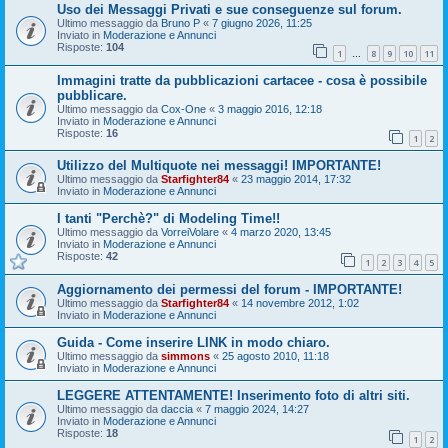
Uso dei Messaggi Privati e sue conseguenze sul forum.
Ultimo messaggio da
Bruno P
«
7 giugno 2026, 11:25
Inviato in
Moderazione e Annunci
Risposte:
104
1
8
9
10
11
…
Immagini tratte da pubblicazioni cartacee - cosa è possibile
pubblicare.
Ultimo messaggio da
Cox-One
«
3 maggio 2016, 12:18
Inviato in
Moderazione e Annunci
Risposte:
16
1
2
Utilizzo del Multiquote nei messaggi! IMPORTANTE!
Ultimo messaggio da
Starfighter84
«
23 maggio 2014, 17:32
Inviato in
Moderazione e Annunci
I tanti "Perchè?" di Modeling Time!!
Ultimo messaggio da
VorreiVolare
«
4 marzo 2020, 13:45
Inviato in
Moderazione e Annunci
Risposte:
42
1
2
3
4
5
Aggiornamento dei permessi del forum - IMPORTANTE!
Ultimo messaggio da
Starfighter84
«
14 novembre 2012, 1:02
Inviato in
Moderazione e Annunci
Guida - Come inserire LINK in modo chiaro.
Ultimo messaggio da
simmons
«
25 agosto 2010, 11:18
Inviato in
Moderazione e Annunci
LEGGERE ATTENTAMENTE! Inserimento foto di altri siti.
Ultimo messaggio da
daccia
«
7 maggio 2024, 14:27
Inviato in
Moderazione e Annunci
Risposte:
18
1
2