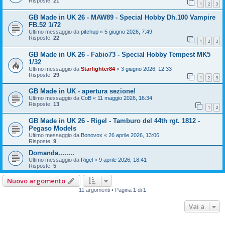
Risposte:
21
1
2
3
GB Made in UK 26 - MAW89 - Special Hobby Dh.100 Vampire
FB.52 1/72
Ultimo messaggio da
pitchup
«
5 giugno 2026, 7:49
Risposte:
22
1
2
3
GB Made in UK 26 - Fabio73 - Special Hobby Tempest MK5
1/32
Ultimo messaggio da
Starfighter84
«
3 giugno 2026, 12:33
Risposte:
29
1
2
3
GB Made in UK - apertura sezione!
Ultimo messaggio da
CoB
«
11 maggio 2026, 16:34
Risposte:
13
1
2
GB Made in UK 26 - Rigel - Tamburo del 44th rgt. 1812 -
Pegaso Models
Ultimo messaggio da
Bonovox
«
26 aprile 2026, 13:06
Risposte:
9
Domanda........
Ultimo messaggio da
Rigel
«
9 aprile 2026, 18:41
Risposte:
5
Nuovo argomento
11 argomenti • Pagina
1
di
1
Vai a