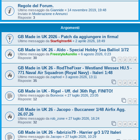
Regole del Forum.
Ultimo messaggio da
Giannide
«
14 novembre 2019, 19:48
Inviato in
Moderazione e Annunci
Risposte:
3
Argomenti
GB Made in UK 2026 - Patch da aggiungere in firma!
Ultimo messaggio da
Starfighter84
«
2 aprile 2026, 18:49
GB Made in UK 26 - Aldo - Special Hobby Sea Balliol 1/72
Ultimo messaggio da
FreestyleAurelio
«
6 agosto 2026, 0:23
Risposte:
30
1
2
3
4
GB Made in UK 26 - RodTheFixer - Westland Wessex HU.5 -
771 Naval Air Squadron (Royal Navy) - Italeri 1:48
Ultimo messaggio da
zaphod
«
3 agosto 2026, 13:11
Risposte:
35
1
2
3
4
GB Made in UK - Rigel - Uff. del 36th Rgt. FINITO!
Ultimo messaggio da
Bonovox
«
27 luglio 2026, 23:05
Risposte:
12
1
2
GB Made in UK 26 - Jacopo - Buccaneer 1/48 Airfix Agg.
26.07.26
Ultimo messaggio da
rob_zone
«
27 luglio 2026, 16:24
Risposte:
32
1
2
3
4
GB Made in UK 26 - fabrizio79 - Harrier gr3 1/72 Italeri
Ultimo messaggio da
Jacopo
«
27 luglio 2026, 10:29