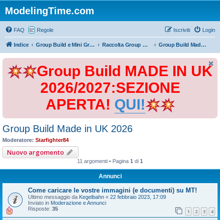
ModelingTime.com
FAQ
Regole
Iscriviti
Login
Indice
Group Build e Mini Group Build
Raccolta Group Build
Group Build Made in UK 2026
Group Build MADE IN UK
2026/2027:SEZIONE
APERTA!
QUI!
Group Build Made in UK 2026
Moderatore:
Starfighter84
Nuovo argomento
11 argomenti • Pagina
1
di
1
Annunci
Come caricare le vostre immagini (e documenti) su MT!
Ultimo messaggio da
Kegelbahn
«
22 febbraio 2023, 17:09
Inviato in
Moderazione e Annunci
Risposte:
35
1
2
3
4