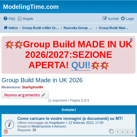
ModelingTime.com
FAQ
Regole
Iscriviti
Login
Indice
Group Build e Mini Group Build
Raccolta Group Build
Group Build Made in UK 2026
Group Build MADE IN UK
2026/2027:SEZIONE
APERTA!
QUI!
Group Build Made in UK 2026
Moderatore:
Starfighter84
Nuovo argomento
11 argomenti • Pagina
1
di
1
Annunci
Come caricare le vostre immagini (e documenti) su MT!
Ultimo messaggio da
Kegelbahn
«
22 febbraio 2023, 17:09
Inviato in
Moderazione e Annunci
Risposte:
35
1
2
3
4