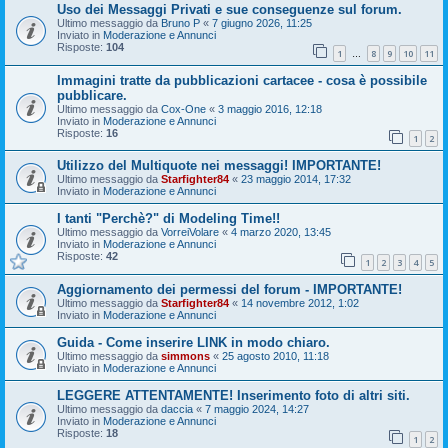
Uso dei Messaggi Privati e sue conseguenze sul forum.
Ultimo messaggio da
Bruno P
«
7 giugno 2026, 11:25
Inviato in
Moderazione e Annunci
Risposte:
104
1
8
9
10
11
…
Immagini tratte da pubblicazioni cartacee - cosa è possibile
pubblicare.
Ultimo messaggio da
Cox-One
«
3 maggio 2016, 12:18
Inviato in
Moderazione e Annunci
Risposte:
16
1
2
Utilizzo del Multiquote nei messaggi! IMPORTANTE!
Ultimo messaggio da
Starfighter84
«
23 maggio 2014, 17:32
Inviato in
Moderazione e Annunci
I tanti "Perchè?" di Modeling Time!!
Ultimo messaggio da
VorreiVolare
«
4 marzo 2020, 13:45
Inviato in
Moderazione e Annunci
Risposte:
42
1
2
3
4
5
Aggiornamento dei permessi del forum - IMPORTANTE!
Ultimo messaggio da
Starfighter84
«
14 novembre 2012, 1:02
Inviato in
Moderazione e Annunci
Guida - Come inserire LINK in modo chiaro.
Ultimo messaggio da
simmons
«
25 agosto 2010, 11:18
Inviato in
Moderazione e Annunci
LEGGERE ATTENTAMENTE! Inserimento foto di altri siti.
Ultimo messaggio da
daccia
«
7 maggio 2024, 14:27
Inviato in
Moderazione e Annunci
Risposte:
18
1
2