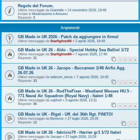
Regole del Forum.
Ultimo messaggio da
Giannide
«
14 novembre 2019, 19:48
Inviato in
Moderazione e Annunci
Risposte:
3
Argomenti
GB Made in UK 2026 - Patch da aggiungere in firma!
Ultimo messaggio da
Starfighter84
«
2 aprile 2026, 18:49
GB Made in UK 26 - Aldo - Special Hobby Sea Balliol 1/72
Ultimo messaggio da
Starfighter84
«
7 agosto 2026, 17:40
Risposte:
31
1
2
3
4
GB Made in UK 26 - Jacopo - Buccaneer 1/48 Airfix Agg.
26.07.26
Ultimo messaggio da
siderum_tenus
«
7 agosto 2026, 16:45
Risposte:
33
1
2
3
4
GB Made in UK 26 - RodTheFixer - Westland Wessex HU.5 -
771 Naval Air Squadron (Royal Navy) - Italeri 1:48
Ultimo messaggio da
zaphod
«
3 agosto 2026, 13:11
Risposte:
35
1
2
3
4
GB Made in UK - Rigel - Uff. del 36th Rgt. FINITO!
Ultimo messaggio da
Bonovox
«
27 luglio 2026, 23:05
Risposte:
12
1
2
GB Made in UK 26 - fabrizio79 - Harrier gr3 1/72 Italeri
Ultimo messaggio da
Jacopo
«
27 luglio 2026, 10:29