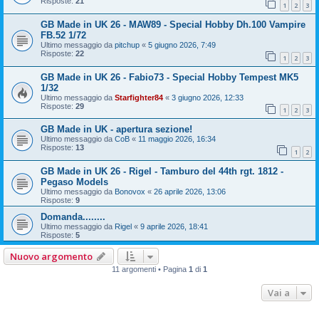
Risposte:
21
1
2
3
GB Made in UK 26 - MAW89 - Special Hobby Dh.100 Vampire
FB.52 1/72
Ultimo messaggio da
pitchup
«
5 giugno 2026, 7:49
Risposte:
22
1
2
3
GB Made in UK 26 - Fabio73 - Special Hobby Tempest MK5
1/32
Ultimo messaggio da
Starfighter84
«
3 giugno 2026, 12:33
Risposte:
29
1
2
3
GB Made in UK - apertura sezione!
Ultimo messaggio da
CoB
«
11 maggio 2026, 16:34
Risposte:
13
1
2
GB Made in UK 26 - Rigel - Tamburo del 44th rgt. 1812 -
Pegaso Models
Ultimo messaggio da
Bonovox
«
26 aprile 2026, 13:06
Risposte:
9
Domanda........
Ultimo messaggio da
Rigel
«
9 aprile 2026, 18:41
Risposte:
5
Nuovo argomento
11 argomenti • Pagina
1
di
1
Vai a